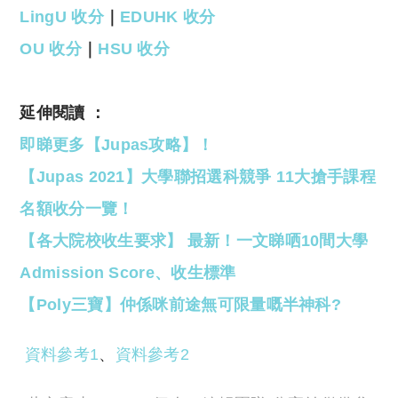
LingU 收分
｜
EDUHK 收分
OU 收分
｜
HSU 收分
延伸閱讀 ：
即睇更多【Jupas攻略】！
【Jupas 2021】大學聯招選科競爭 11大搶手課程
名額收分一覽！
【各大院校收生要求】 最新！一文睇哂10間大學
Admission Score、收生標準
【Poly三寶】仲係咪前途無可限量嘅半神科?
資料參考1
、
資料參考2