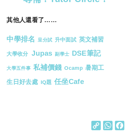
其他人還看了……
中學排名
英文補習
升中面試
呈分試
Jupas
DSE筆記
大學收分
副學士
私補價錢
暑期工
Ocamp
大學五件事
任坐Cafe
生日好去處
IQ題
C
W