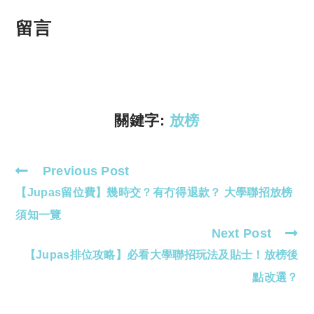
o
h
p
at
留言
y
s
Li
A
n
p
k
p
關鍵字:
放榜
Previous Post
Read
【Jupas留位費】幾時交？有冇得退款？ 大學聯招放榜
more
articles
須知一覽
Next Post
【Jupas排位攻略】必看大學聯招玩法及貼士！放榜後
點改選？