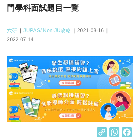
門學科面試題目一覽
Post
Post
Post
六研
JUPAS/ Non-JU攻略
2021-08-16
author:
category:
published:
Post
2022-07-14
last
modified:
C
W