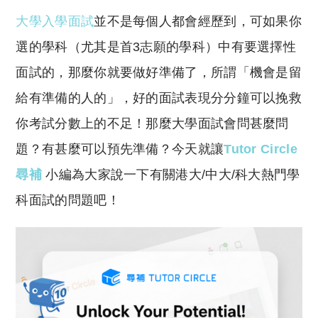
o
h
大學入學面試
並不是每個人都會經歷到，可如果你
p
at
y
s
選的學科（尤其是首3志願的學科）中有要選擇性
Li
A
面試的，那麼你就要做好準備了，所謂「機會是留
n
p
給有準備的人的」，好的面試表現分分鐘可以挽救
k
p
你考試分數上的不足！那麼大學面試會問甚麼問
題？有甚麼可以預先準備？今天就讓
Tutor Circle
尋補
小編為大家說一下有關港大/中大/科大熱門學
科面試的問題吧！