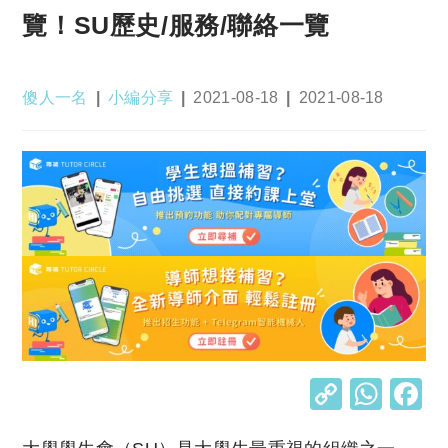
覽！SU歷史/服務/聯絡一覽
Post
Post
Post
Post
傻人一名
小編分享
2021-08-18
2021-08-18
author:
category:
published:
last
modified:
C
W
o
h