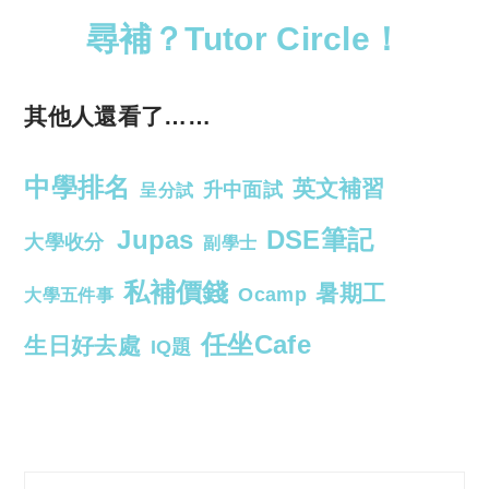
尋補？Tutor Circle！
其他人還看了……
中學排名
英文補習
升中面試
呈分試
Jupas
DSE筆記
大學收分
副學士
私補價錢
暑期工
Ocamp
大學五件事
任坐Cafe
生日好去處
IQ題