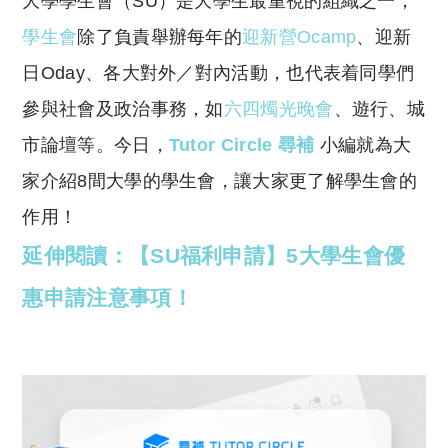
大學學生會（SU）是大學生最重視的組織之一，
p
at
y
s
學生會
除了負責舉辦每年的
迎新營Ocamp
、迎新
Li
A
日Oday、各大對外／對內活動，也代表着同學們
n
p
參與社會及政治事務，如
六四燭光晚會
、遊行、城
k
p
市論壇等。今日，
Tutor Circle 尋補
小編就為大
家介紹8間大學的學生會，讓大家更了解學生會的
作用！
延伸閱讀：【SU福利申請】5大學生會優
惠申請注意事項！