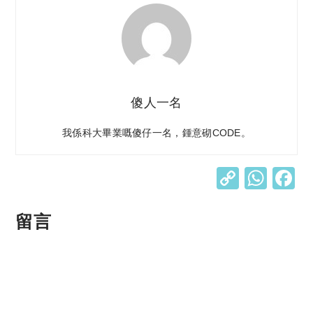
傻人一名
我係科大畢業嘅傻仔一名，鍾意砌CODE。
C
W
o
h
p
at
留言
y
s
Li
A
n
p
k
p