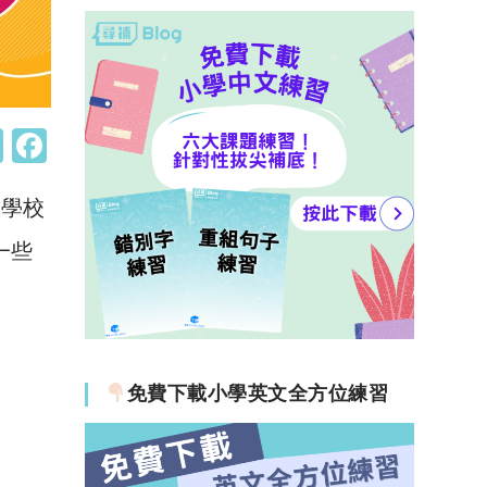
W
F
h
a
跟學校
at
c
s
e
一些
A
b
p
o
p
o
k
免費下載小學英文全方位練習