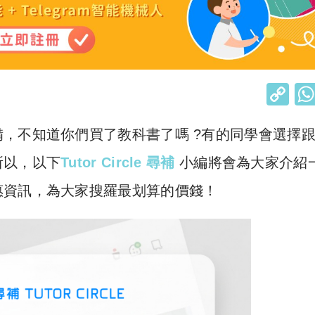
C
o
，不知道你們買了教科書了嗎 ?有的同學會選擇
p
y
所以，以下
Tutor Circle 尋補
小編將會為大家介紹
Li
惠資訊，為大家搜羅最划算的價錢！
n
k