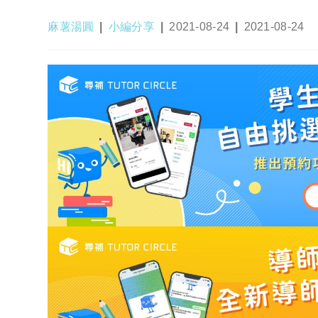
Post
Post
Post
Post
麻薯湯圓
小編分享
2021-08-24
2021-08-24
author:
category:
published:
last
modified: