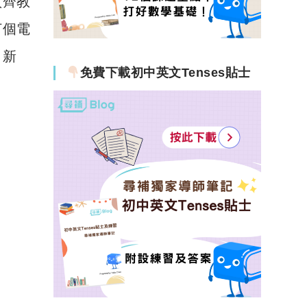
買齊教
打個電
出新
免費下載初中英文Tenses貼士