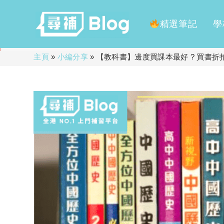
精選筆記
學
Skip
主頁
»
小編分享
»
【教科書】邊度買課本最好 ? 買書
to
content