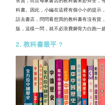
售賣，而且每家書店的教科書未必齊全，
科書。因此，小編在這裡有個小小的提示
話去書店，問問看想買的教科書有沒有貨
版，這樣一問，就不必浪費腳骨力白跑一趟
2. 教科書最平 ?