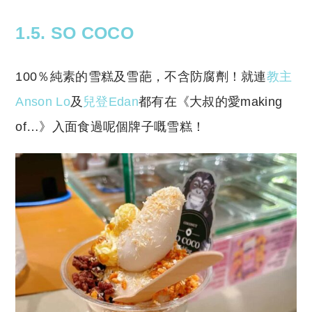
1.5. SO COCO
100％純素的雪糕及雪葩，不含防腐劑！就連
教主
Anson Lo
及
兒登Edan
都有在《大叔的愛making
of…》入面食過呢個牌子嘅雪糕！