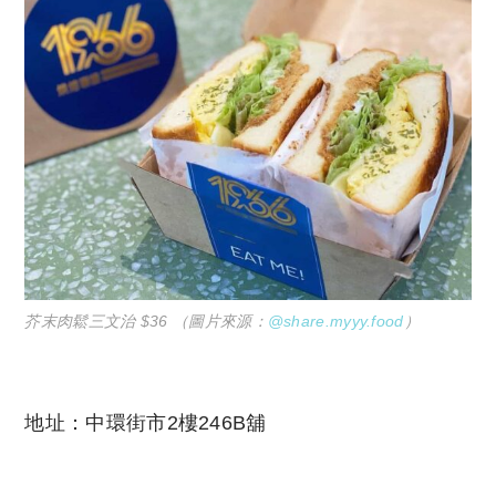
芥末肉鬆三文治 $36 （圖片來源：
@share.myyy.food
）
地址：中環街市2樓246B舖