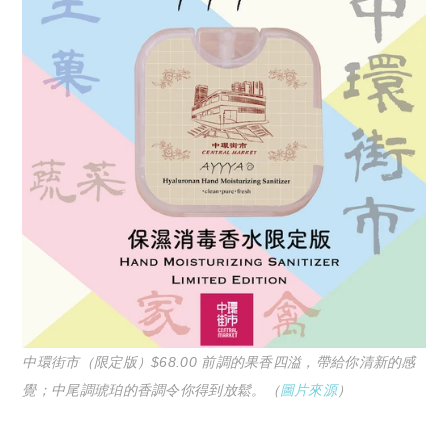
中環街市（限定版）$68.00 前調的果香四溢，帶給你清新的感
覺；中尾調琥珀的香調令你得到放鬆。（
圖片來源
）