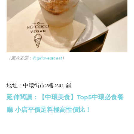
（圖片來源：
@girlovestoeat
）
地址：中環街市2樓 241 鋪
延伸閱讀：【中環美食】Top5中環必食餐
廳 小店平價足料極高性價比！