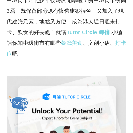
中環街市活化多年後終於開幕啦！新中環街市樓高
p
at
y
s
3層，既保留部分原有懷舊建築特色，又加入了現
Li
A
代建築元素，地點又方便，成為港人近日週末打
n
p
卡、飲食的好去處！就讓
Tutor Circle 尋補
小編
k
p
話你知中環街市有哪些
餐廳美食
、文創小店、
打卡
位
吧！