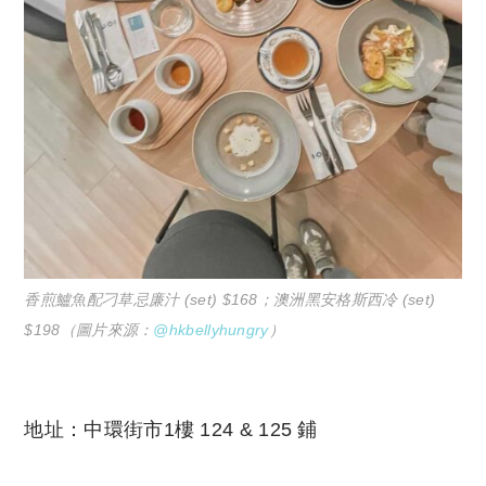
香煎鱸魚配刁草忌廉汁 (set) $168；澳洲黑安格斯西冷 (set)
$198（圖片來源：
@hkbellyhungry
）
地址：中環街市1樓 124 & 125 鋪