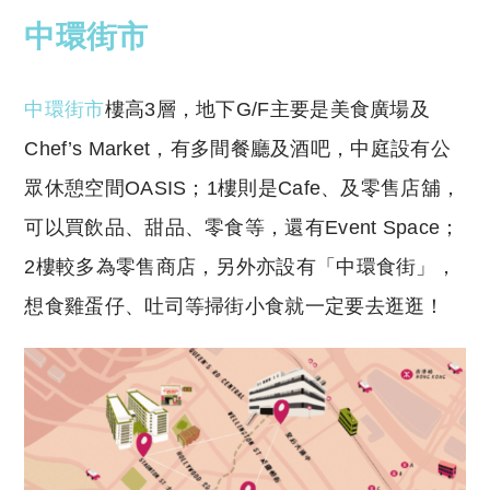
中環街市
中環街市
樓高3層，地下G/F主要是美食廣場及
Chef’s Market，有多間餐廳及酒吧，中庭設有公
眾休憩空間OASIS；1樓則是Cafe、及零售店舖，
可以買飲品、甜品、零食等，還有Event Space；
2樓較多為零售商店，另外亦設有「中環食街」，
想食雞蛋仔、吐司等掃街小食就一定要去逛逛！