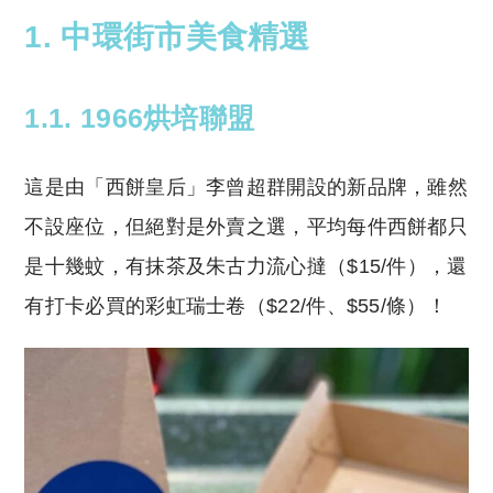
1. 中環街市美食精選
1.1. 1966烘培聯盟
這是由「西餅皇后」李曾超群開設的新品牌，雖然
不設座位，但絕對是外賣之選，平均每件西餅都只
是十幾蚊，有抹茶及朱古力流心撻（$15/件），還
有打卡必買的彩虹瑞士卷（$22/件、$55/條）！