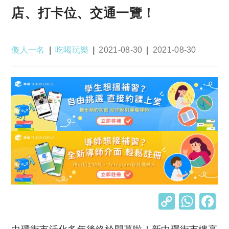
店、打卡位、交通一覽！
Post
Post
Post
Post
傻人一名
吃喝玩樂
2021-08-30
2021-08-30
author:
category:
published:
last
modified:
C
W
o
h