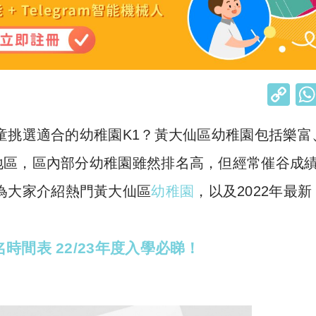
C
o
童挑選適合的幼稚園K1？黃大仙區幼稚園包括樂富
p
y
地區，區內部分幼稚園雖然排名高，但經常催谷成
Li
為大家介紹熱門黃大仙區
幼稚園
，以及2022年最新
n
k
間表 22/23年度入學必睇！