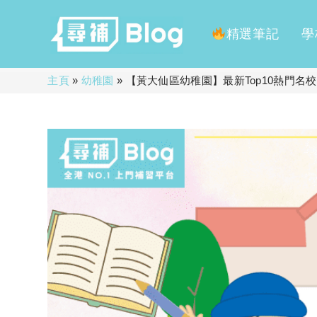
精選筆記
學
Skip
主頁
»
幼稚園
»
【黃大仙區幼稚園】最新Top10熱門名校
to
content