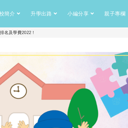
校簡介
升學出路
小編分享
親子專欄
排名及學費2022！