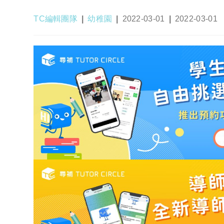
Post
Post
Post
Post
TC編輯團隊
幼稚園
2022-03-01
2022-03-01
author:
category:
published:
last
modified: