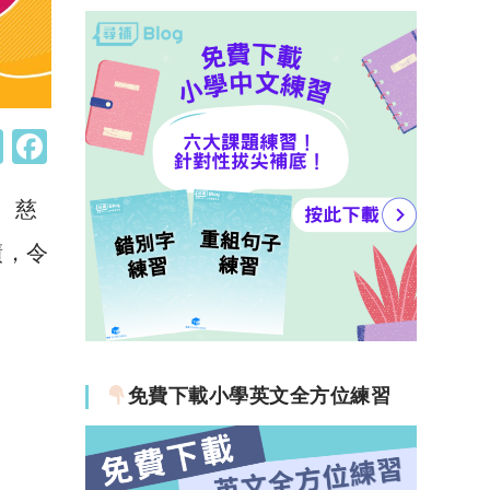
W
F
h
a
、慈
at
c
s
e
績，令
A
b
p
o
p
o
k
免費下載小學英文全方位練習