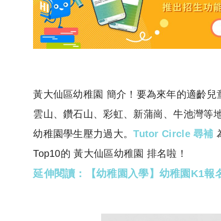
黃大仙區幼稚園 簡介！要為來年的適齡兒
雲山、鑽石山、彩虹、新蒲崗、牛池灣等
幼稚園學生壓力過大。
Tutor Circle 尋補
Top10的 黃大仙區幼稚園 排名啦！
延伸閱讀：【幼稚園入學】幼稚園K1報名時