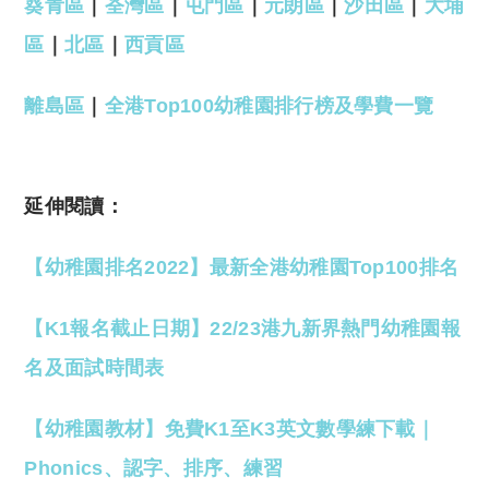
葵青區
｜
荃灣區
｜
屯門區
｜
元朗區
｜
沙田區
｜
大埔
區
｜
北區
｜
西貢區
離島區
｜
全港Top100幼稚園排行榜及學費一覽
延伸閱讀：
【幼稚園排名2022】最新全港幼稚園Top100排名
【K1報名截止日期】22/23港九新界熱門幼稚園報
名及面試時間表
【幼稚園教材】免費K1至K3英文數學練下載｜
Phonics、認字、排序、練習