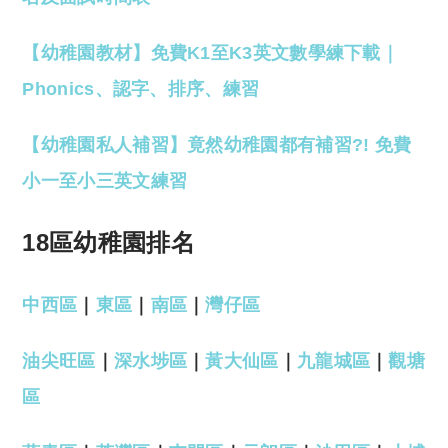
【幼稚園教材】免費K1至K3英文數學練下載｜
Phonics、認字、排序、練習
【幼稚園私人補習】竟然幼稚園都有補習?! 免費
小一至小三英文練習
18區幼稚園排名
中西區
｜
東區
｜
南區
｜
灣仔區
油尖旺區
｜
深水埗區
｜
黃大仙區
｜
九龍城區
｜
觀塘
區