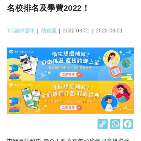
名校排名及學費2022！
Post
Post
Post
Post
TC編輯團隊
幼稚園
2022-03-01
2022-03-01
author:
category:
published:
last
modified:
C
W
o
h