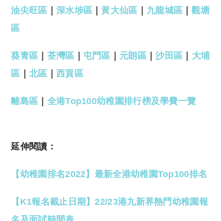
油尖旺區
｜
深水埗區
｜
黃大仙區
｜
九龍城區
｜
觀塘
區
葵青區
｜
荃灣區
｜
屯門區
｜
元朗區
｜
沙田區
｜
大埔
區
｜
北區
｜
西貢區
離島區
｜
全港Top100幼稚園排行榜及學費一覽
延伸閱讀：
【幼稚園排名2022】最新全港幼稚園Top100排名
【K1報名截止日期】22/23港九新界熱門幼稚園報
名及面試時間表