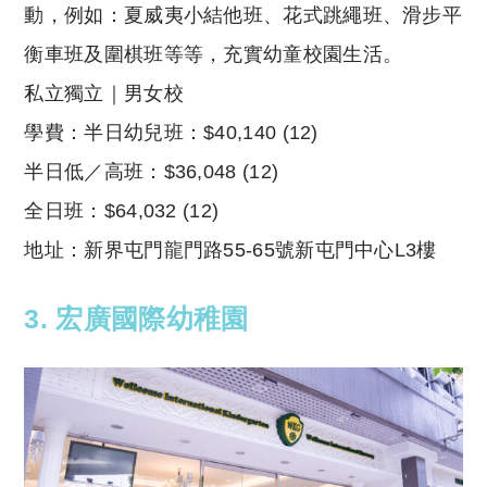
動，例如：夏威夷小結他班、花式跳繩班、滑步平
衡車班及圍棋班等等，充實幼童校園生活。
私立獨立｜男女校
學費：半日幼兒班：$40,140 (12)
半日低／高班：$36,048 (12)
全日班：$64,032 (12)
地址：新界屯門龍門路55-65號新屯門中心L3樓
3. 宏廣國際幼稚園