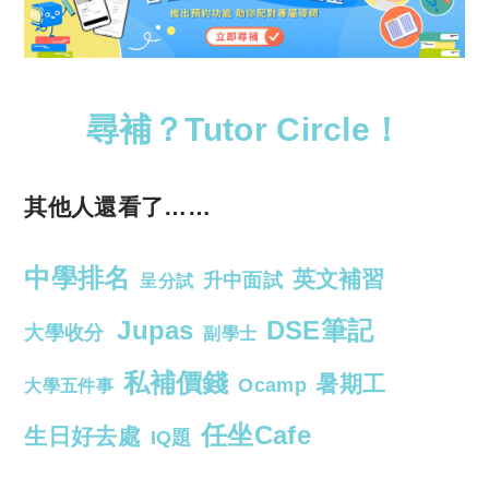
尋補？Tutor Circle！
其他人還看了……
中學排名
英文補習
升中面試
呈分試
Jupas
DSE筆記
大學收分
副學士
私補價錢
暑期工
Ocamp
大學五件事
任坐Cafe
生日好去處
IQ題