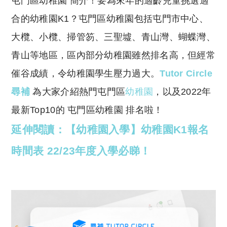
屯門區幼稚園 簡介！要為來年的適齡兒童挑選適
p
at
y
s
合的幼稚園K1？屯門區幼稚園包括屯門市中心、
Li
A
大欖、小欖、掃管笏、三聖墟、青山灣、蝴蝶灣、
n
p
青山等地區，區內部分幼稚園雖然排名高，但經常
k
p
催谷成績，令幼稚園學生壓力過大。
Tutor Circle
尋補
為大家介紹熱門屯門區
幼稚園
，以及2022年
最新Top10的 屯門區幼稚園 排名啦！
延伸閱讀：【幼稚園入學】幼稚園K1報名
時間表 22/23年度入學必睇！