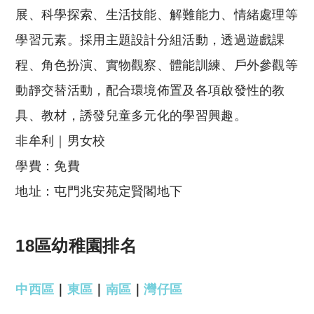
展、科學探索、生活技能、解難能力、情緒處理等
學習元素。採用主題設計分組活動，透過遊戲課
程、角色扮演、實物觀察、體能訓練、戶外參觀等
動靜交替活動，配合環境佈置及各項啟發性的教
具、教材，誘發兒童多元化的學習興趣。
非牟利｜男女校
學費：免費
地址：屯門兆安苑定賢閣地下
18區幼稚園排名
中西區
｜
東區
｜
南區
｜
灣仔區