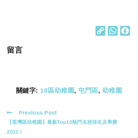
C
W
o
h
p
at
留言
y
s
Li
A
n
p
k
p
關鍵字:
18區幼稚園
,
屯門區
,
幼稚園
Previous Post
Read
【荃灣區幼稚園】最新Top10熱門名校排名及學費
more
articles
2022！