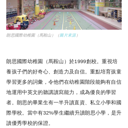
朗思國際幼稚園（馬鞍山）（
圖片來源
）
朗思國際幼稚園（馬鞍山）於1999創校。重視培
養孩子們的好奇心、創造力及自信。重點培育孩童
學習更多的詞彙，令他們在幼稚園階段能夠有自信
地運用中英文的聽講讀寫能力，成為優良的學習
者。朗思的畢業生有一半升讀
直資、私立小學和
國
際學校。
當中有32%學生繼續升讀朗思小學，是升
讀優秀學校的保證。