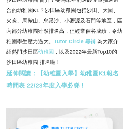
沙田區幼稚園 簡介！要為來年的適齡兒童挑選適
p
at
y
s
合的幼稚園K1？沙田區幼稚園包括沙田、大圍、
Li
A
火炭、馬鞍山、烏溪沙、小瀝源及石門等地區，區
n
p
內部分幼稚園雖然排名高，但經常催谷成績，令幼
k
p
稚園學生壓力過大。
Tutor Circle 尋補
為大家介
紹熱門沙田區
幼稚園
，以及2022年最新Top10的
沙田區幼稚園 排名啦！
延伸閱讀：【幼稚園入學】幼稚園K1報名
時間表 22/23年度入學必睇！