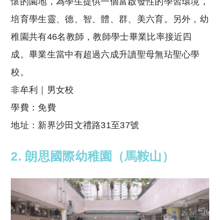
懷的園地，為學生提供一個富啟發性的學習環境，
培育學生靈、德、智、體、群、美六育。另外，幼
稚園共有46名教師，教師學士畢業比率接近四
成。畢業生當中有超過六成升讀聖母無玷聖心學
校。
非牟利｜男女校
學費：免費
地址：新界沙田文禮路31至37號
2. 朗思國際幼稚園（馬鞍山）