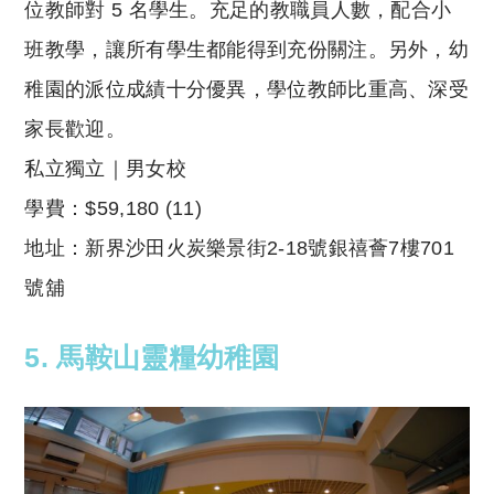
位教師對 5 名學生。充足的教職員人數，配合小
班教學，讓所有學生都能得到充份關注。另外，幼
稚園的派位成績十分優異，學位教師比重高、深受
家長歡迎。
私立獨立｜男女校
學費：
$59,180 (11)
地址：新界沙田火炭樂景街2-18號銀禧薈7樓701
號舖
5. 馬鞍山靈糧幼稚園