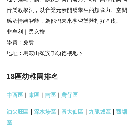
音樂教學法，以音樂元素開發學生的想像力、空間
感及情緒智能，為他們未來學習樂器打好基礎。
非牟利｜男女校
學費：免費
地址：馬鞍山頌安邨頌德樓地下
18區幼稚園排名
中西區
｜
東區
｜
南區
｜
灣仔區
油尖旺區
｜
深水埗區
｜
黃大仙區
｜
九龍城區
｜
觀塘
區