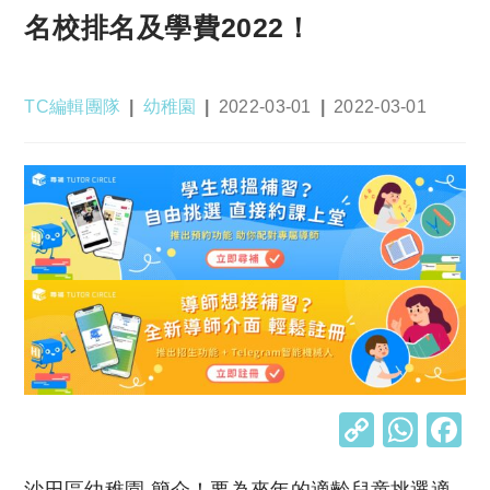
名校排名及學費2022！
Post
Post
Post
Post
TC編輯團隊
幼稚園
2022-03-01
2022-03-01
author:
category:
published:
last
modified:
C
W
o
h