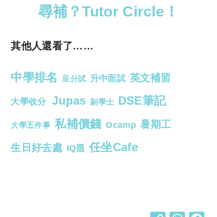
尋補？Tutor Circle！
其他人還看了……
中學排名
英文補習
升中面試
呈分試
Jupas
DSE筆記
大學收分
副學士
私補價錢
暑期工
Ocamp
大學五件事
任坐Cafe
生日好去處
IQ題