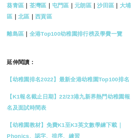
葵青區
｜
荃灣區
｜
屯門區
｜
元朗區
｜
沙田區
｜
大埔
區
｜
北區
｜
西貢區
離島區
｜
全港Top100幼稚園排行榜及學費一覽
延伸閱讀：
【幼稚園排名2022】最新全港幼稚園Top100排名
【K1報名截止日期】22/23港九新界熱門幼稚園報
名及面試時間表
【幼稚園教材】免費K1至K3英文數學練下載｜
Phonics、認字、排序、練習