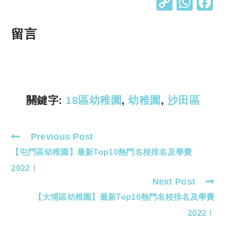
C
W
o
h
p
at
留言
y
s
Li
A
n
p
k
p
關鍵字:
18區幼稚園
,
幼稚園
,
沙田區
Previous Post
Read
【屯門區幼稚園】最新Top10熱門名校排名及學費
more
articles
2022！
Next Post
【大埔區幼稚園】最新Top10熱門名校排名及學費
2022！