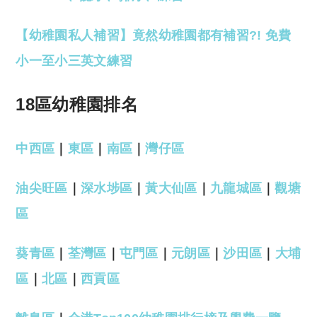
【幼稚園私人補習】竟然幼稚園都有補習?! 免費
小一至小三英文練習
18區幼稚園排名
中西區
｜
東區
｜
南區
｜
灣仔區
油尖旺區
｜
深水埗區
｜
黃大仙區
｜
九龍城區
｜
觀塘
區
葵青區
｜
荃灣區
｜
屯門區
｜
元朗區
｜
沙田區
｜
大埔
區
｜
北區
｜
西貢區