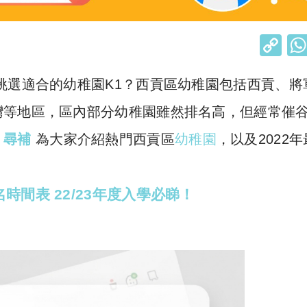
C
o
挑選適合的幼稚園K1？西貢區幼稚園包括西貢、將
p
y
灣等地區，區內部分幼稚園雖然排名高，但經常催
Li
le 尋補
為大家介紹熱門西貢區
幼稚園
，以及2022
n
k
間表 22/23年度入學必睇！