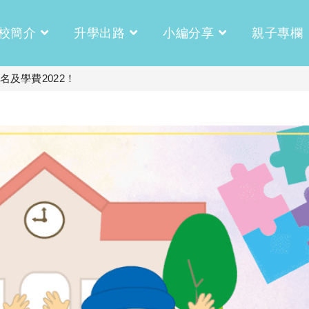
校簡介
升學出路
小編分享
親子專欄
名及學費2022！