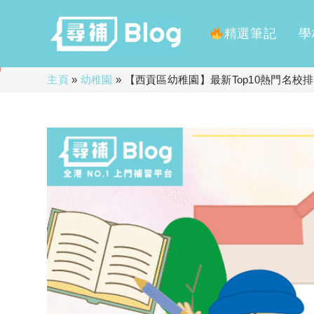
精選筆記
學
Skip
主頁
»
幼稚園
»
【西貢區幼稚園】最新Top10熱門名校排
to
content