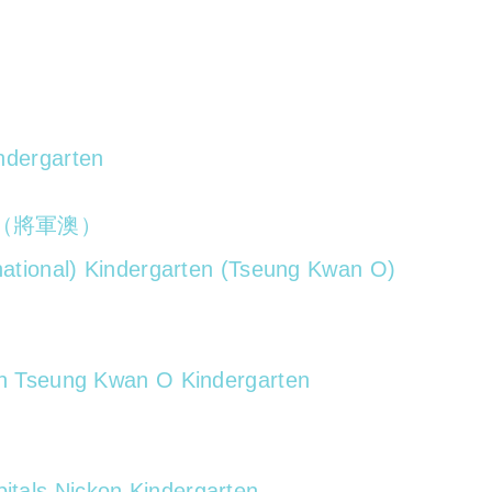
ndergarten
（將軍澳）
rnational) Kindergarten (Tseung Kwan O)
ion Tseung Kwan O Kindergarten
tals Nickon Kindergarten