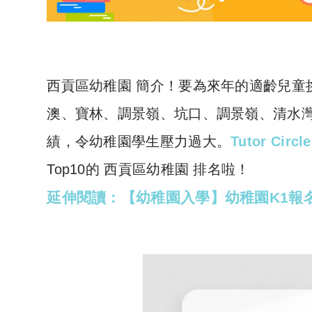
西貢區幼稚園 簡介！要為來年的適齡兒童
澳、寶林、調景嶺、坑口、調景嶺、清水
績，令幼稚園學生壓力過大。
Tutor Circ
Top10的 西貢區幼稚園 排名啦！
延伸閱讀：【幼稚園入學】幼稚園K1報名時