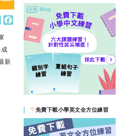
W
F
h
a
軍
at
c
s
e
谷成
A
b
年最新
p
o
p
o
k
免費下載小學英文全方位練習