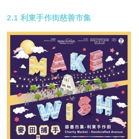
2.1
利東手作街慈善市集