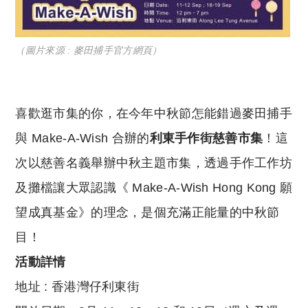
（圖片來源 : 麥田捕手官方網頁）
喜歡逛市集的你，在今年中秋節怎能錯過
麥田捕手
與 Make-A-Wish
合辦的
利東手作街慈善市集
！這
次以
慈善名義舉
辦中秋主題市集，透過手作工作坊
及攤檔
讓大眾認識《 Make-A-Wish Hong Kong 願
望成真基金》的理念
，是個充滿正能量的中秋節
目！
活動詳情
地址 :
香港灣仔利東街