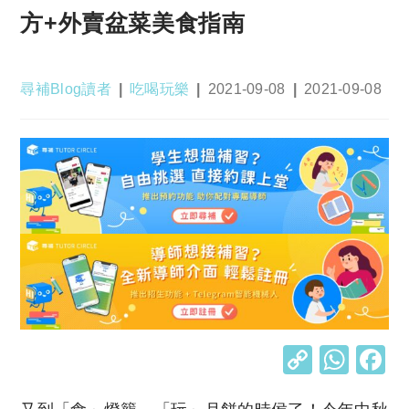
方+外賣盆菜美食指南
Post
Post
Post
Post
尋補Blog讀者
吃喝玩樂
2021-09-08
2021-09-08
author:
category:
published:
last
modified:
C
W
o
h