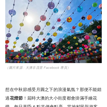
（圖片來源 : 大澳非茂里 Facebook 專頁）
想在中秋節感受月圓之下的浪漫氣氛？那便不能錯
過
花燈節
！屆時大澳的大小街度都會掛滿手繪花
燈，每日黃昏 6 點半便會點亮。當地村民與遊客