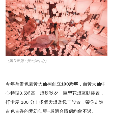
（圖片來源 : 黃大仙中心）
今年為嗇色園黃大仙祠創立
100周年
，而
黃大仙中
心特設3.5米高「燈映秋夕」巨型花燈互動裝置
，
打卡度 100 分！多個天燈及鏡子設置，帶你走進
古色古香的夢幻仙境~最適合情侶約會不過。