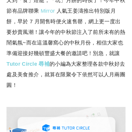
又到「食」燈籠，「玩」月餅的時侯了！今年中秋
p
at
y
s
節有品牌聯乘
Mirror
人氣王姜濤推出特別版月
Li
A
餅，早於 7 月開售時便火速售罄，網上更一度出
n
p
要炒賣風潮！讓今年的中秋節注入了前所未有的熱
k
p
鬧氣氛~而在這溫馨窩心的中秋月份，相信大家也
準備迎接好幾頓豐盛大餐的邀請吧！別急，就讓
Tutor Circle 尋補
的小編為大家整理各款中秋好去
處及美食推介
，就算在限聚令下依然可以人月兩團
圓！