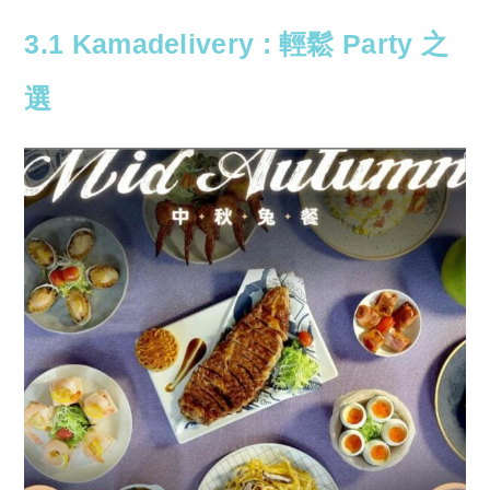
3.1 Kamadelivery : 輕鬆 Party 之
選