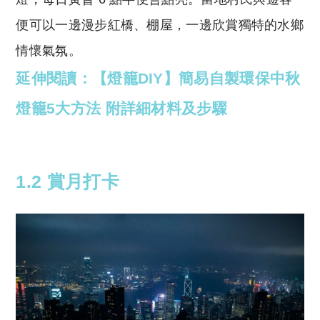
便可以一邊漫步紅橋、棚屋，一邊欣賞獨特的水鄉
情懷氣氛。
延伸閱讀：【燈籠DIY】簡易自製環保中秋
燈籠5大方法 附詳細材料及步驟
1.2 賞月打卡