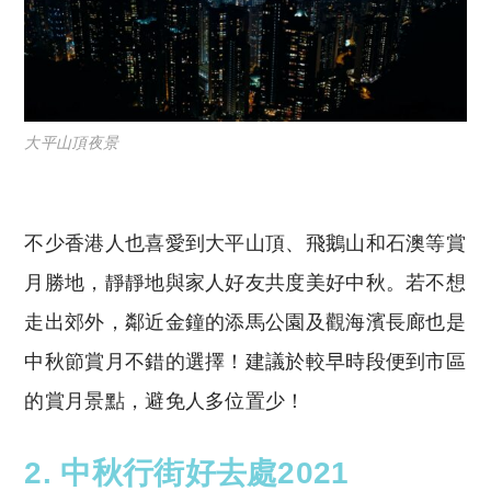
大平山頂夜景
不少香港人也喜愛到大平山頂、飛鵝山和石澳等賞
月勝地，靜靜地與家人好友共度美好中秋。若不想
走出郊外，鄰近金鐘的添馬公園及觀海濱長廊也是
中秋節賞月不錯的選擇！建議於較早時段便到市區
的賞月景點，避免人多位置少！
2. 中秋行街好去處2021