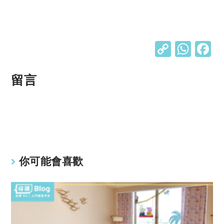
C
W
o
h
p
at
留言
y
s
Li
A
n
p
k
p
你可能會喜歡