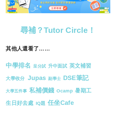
尋補？Tutor Circle！
其他人還看了……
中學排名
英文補習
升中面試
呈分試
Jupas
DSE筆記
大學收分
副學士
私補價錢
暑期工
Ocamp
大學五件事
任坐Cafe
生日好去處
IQ題