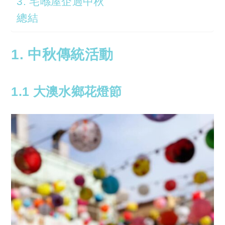
3. 宅喺屋企過中秋
總結
1. 中秋傳統活動
1.1 大澳水鄉花燈節