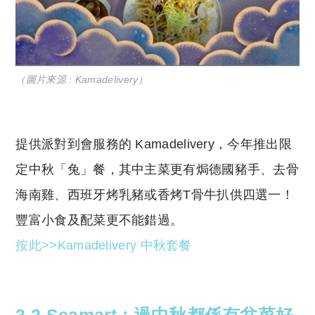
（圖片來源 : Kamadelivery）
提供派對到會服務的 Kamadelivery，今年推出
限
定中秋「兔」餐
，其中
主菜更有焗德國豬手、去骨
海南雞、西班牙烤乳豬或香烤T骨牛扒供四選一
！
豐富小食及配菜更不能錯過。
按此>>Kamadelivery 中秋套餐
3.2 Seamart : 過中秋都係有盆菜好