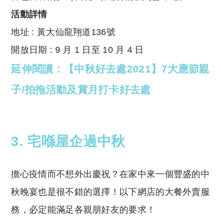
活動詳情
地址 :
黃大仙龍翔道136號
開放日期
:
9 月 1 日至 10 月 4 日
延伸閱讀：【中秋好去處2021】7大應節親
子/拍拖活動及賞月打卡好去處
3. 宅喺屋企過中秋
擔心疫情而不想外出慶祝？在家中來一個豐盛的中
秋晚宴也是很不錯的選擇！以下網店的大餐外賣服
務，必定能滿足各親朋好友的要求！