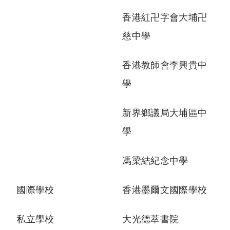
香港紅卍字會大埔卍
慈中學
香港教師會李興貴中
學
新界鄉議局大埔區中
學
馮梁結紀念中學
國際學校
香港墨爾文國際學校
私立學校
大光德萃書院