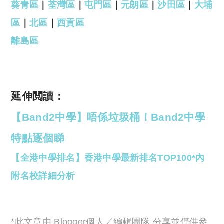
葵青區
｜
荃灣區
｜
屯門區
｜
元朗區
｜
沙田區
｜
大埔
區
｜
北區
｜
西貢區
離島區
延伸閲讀：
【Band2中學】唔係垃圾桶！Band2中學
特點逐個睇
【全港中學排名】香港中學最新排名TOP100*內
附名校詳細分析
*此文章由 Blogger個人／編輯團隊 分享並僅供參