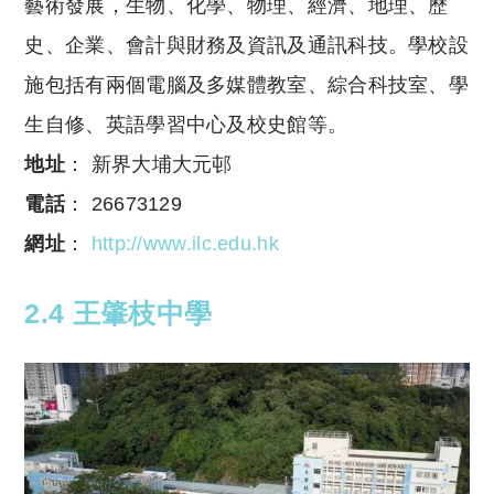
藝術發展，生物、化學、物理、經濟、地理、歷
史、企業、會計與財務及資訊及通訊科技。學校設
施包括有兩個電腦及多媒體教室、綜合科技室、學
生自修、英語學習中心及校史館等。
地址
： 新界大埔大元邨
電話
： 26673129
網址
：
http://www.ilc.edu.hk
2.4 王肇枝中學