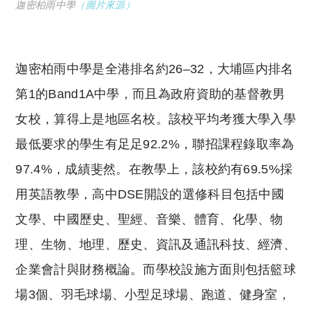
迦密柏雨中學
（圖片來源）
迦密柏雨中學是全港排名約26–32，大埔區内排名
第1的Band1A中學，而且為政府資助的基督教男
女校，算得上是地區名校。該校平均考獲大學入學
最低要求的學生有足足92.2%，聯招課程錄取率為
97.4%，成績斐然。在教學上，該校約有69.5%採
用英語教學，高中DSE開設的選修科目包括
中國
文學、中國歷史、聖經、音樂、體育
、化學、物
理、生物、地理、歷史、資訊及通訊科技、經濟、
企業會計與財務概論
。而學校設施方面則包括籃球
場3個、羽毛球場、小型足球場、跑道、健身室，