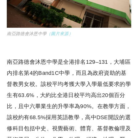
南亞路德會沐恩中學
（圖片來源）
南亞路德會沐恩中學是全港排名129–131，大埔區
内排名第4的Band1C中學，而且為政府資助的基
督教男女校。該校平均考獲大學入學最低要求的學
生有63.6%，大約比全港日校平均高出20個百分
比，且中六畢業生的升學率為90%。在教學方面，
該校約有68.5%採用英語教學，高中DSE開設的選
修科目包括中史、視覺藝術、體育、基督教倫理及