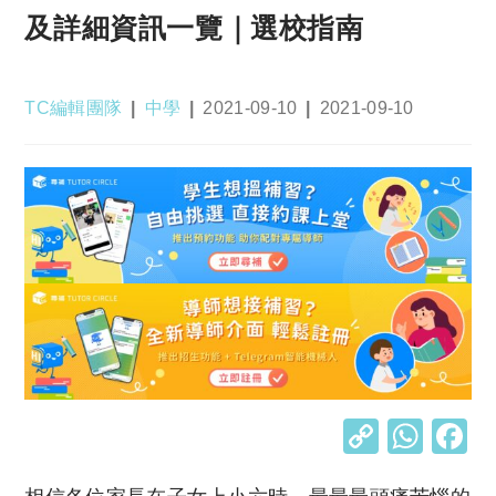
及詳細資訊一覽｜選校指南
Post
Post
Post
Post
TC編輯團隊
中學
2021-09-10
2021-09-10
author:
category:
published:
last
modified:
C
W
o
h