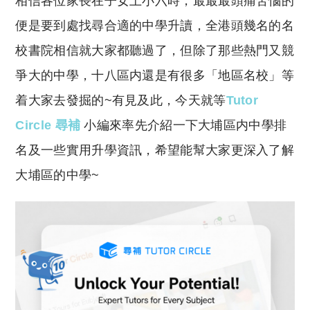
相信各位家長在子女上小六時，最最最頭痛苦惱的
p
at
y
s
便是要到處找尋合適的中學升讀，全港頭幾名的名
Li
A
校書院相信就大家都聽過了，但除了那些熱門又競
n
p
爭大的中學，十八區内還是有很多「地區名校」等
k
p
着大家去發掘的~有見及此，今天就等
Tutor
Circle 尋補
小編來率先介紹一下大埔區内中學排
名及一些實用升學資訊，希望能幫大家更深入了解
大埔區的中學~