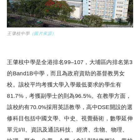
王肇枝中學
（圖片來源
）
王肇枝中學是全港排名99–107，大埔區内排名第3
的Band1B中學，而且為政府資助的基督教男女
校。該校平均考獲大學入學最低要求的學生有
81.7%，考獲副學士的則為96.5%。在教學方面，
該校約有70.0%採用英語教學，高中DSE開設的選
修科目包括中國文學、中史、視覺藝術，數學延伸
單元I/II、資訊及通訊科技、經濟、生物、物理、