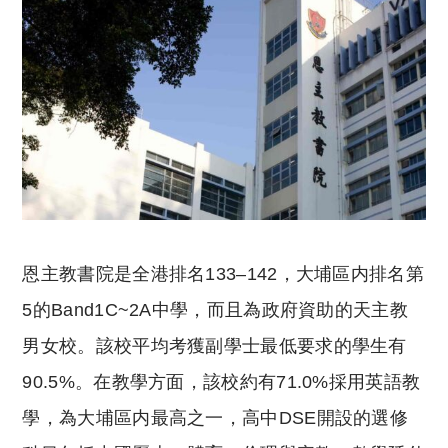
恩主教書院是全港排名133–142，大埔區内排名第
5的Band1C~2A中學，而且為政府資助的天主教
男女校。該校平均考獲副學士最低要求的學生有
90.5%。在教學方面，該校約有71.0%採用英語教
學，為大埔區内最高之一，高中DSE開設的選修