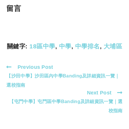
p
at
留言
y
s
Li
A
n
p
k
p
關鍵字:
18區中學
,
中學
,
中學排名
,
大埔區
Previous Post
Read
【沙田中學】沙田區內中學Banding及詳細資訊一覽｜
more
articles
選校指南
Next Post
【屯門中學】屯門區中學Banding及詳細資訊一覽｜選
校指南