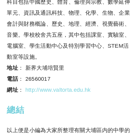
科目包括
中國歷史、體育、倫理與宗教、
數學延伸
單元、資訊及通訊科技、物理、化學、生物、企業
會計與財務概論、歷史、地理、經濟、視覺藝術、
音樂。學校校舍共五座，其中包括課室、實驗室、
電腦室、學生活動中心及特別學習中心、STEM活
動室等設施。
地址
： 新界大埔培賢里
電話
： 26560017
網址
：
http://www.valtorta.edu.hk
總結
以上便是小編為大家所整理有關大埔區内的中學的