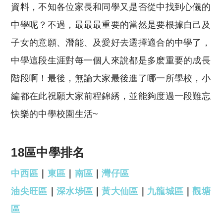
資料，不知各位家長和同學又是否從中找到心儀的
中學呢？不過，最最最重要的當然是要根據自己及
子女的意願、潛能、及愛好去選擇適合的中學了，
中學這段生涯對每一個人來說都是多麽重要的成長
階段啊！最後，無論大家最後進了哪一所學校，小
編都在此祝願大家前程錦綉，並能夠度過一段難忘
快樂的中學校園生活~
18區中學排名
中西區
｜
東區
｜
南區
｜
灣仔區
油尖旺區
｜
深水埗區
｜
黃大仙區
｜
九龍城區
｜
觀塘
區