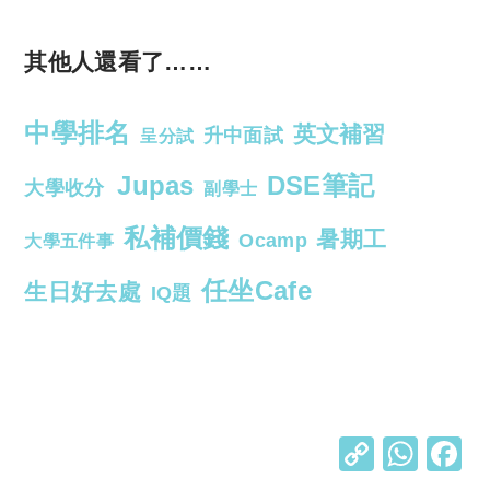
其他人還看了……
中學排名
英文補習
升中面試
呈分試
Jupas
DSE筆記
大學收分
副學士
私補價錢
暑期工
Ocamp
大學五件事
任坐Cafe
生日好去處
IQ題
C
W
o
h