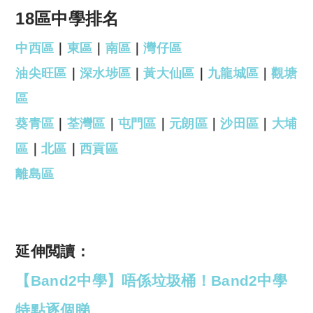
18區中學排名
中西區
｜
東區
｜
南區
｜
灣仔區
油尖旺區
｜
深水埗區
｜
黃大仙區
｜
九龍城區
｜
觀塘
區
葵青區
｜
荃灣區
｜
屯門區
｜
元朗區
｜
沙田區
｜
大埔
區
｜
北區
｜
西貢區
離島區
延伸閲讀：
【Band2中學】唔係垃圾桶！Band2中學
特點逐個睇