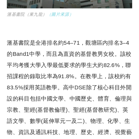
滙基書院（東九龍）
（圖片來源）
滙基書院是全港排名約54–71，觀塘區内排名3–4
的Band1中學，而且為直資的基督教男女校。該校
平均考獲大學入學最低要求的學生大約82.6%，聯
招課程的錄取比率為91.8%。在教學上，該校約有
83.5%採用英語教學。高中DSE除了核心科目外開
設的科目包括中國文學、中國歷史、體育、倫理與
宗教、聖經(基督教倫理)、聖經(基督教研究)、英
語文學、數學(延伸單元一及二)、物理、化學、生
物、資訊及通訊科技、地理、歷史、經濟、視覺藝