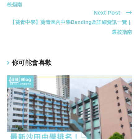
articles
校指南
Next Post
【葵青中學】葵青區內中學Banding及詳細資訊一覽｜
選校指南
你可能會喜歡