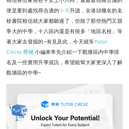
相信各位家長在子女上小六時，最最最頭痛苦惱的
p
at
y
s
便是要到處找尋合適的
中學
升讀，全港頭幾名的名
Li
A
校書院相信就大家都聽過了，但除了那些熱門又競
n
p
爭大的中學，十八區内還是有很多「地區名校」等
k
p
著大家去發掘的~有見及此，今天就等
Tutor
Circle 尋補
小編來率先介紹一下觀塘區内中學排
名及一些實用升學資訊，希望能幫大家更深入了解
觀塘區的中學~