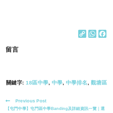
C
W
o
h
p
at
留言
y
s
Li
A
n
p
k
p
關鍵字:
18區中學
,
中學
,
中學排名
,
觀塘區
Previous Post
Read
【屯門中學】屯門區中學Banding及詳細資訊一覽｜選
more