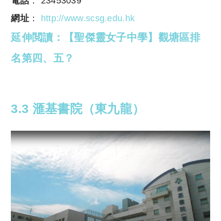
電話
： 23453039
網址
：
http://www.scsg.edu.hk
延伸閲讀：【聖傑靈女子中學】觀塘區排
名第四、五？
3.3 滙基書院（東九龍）