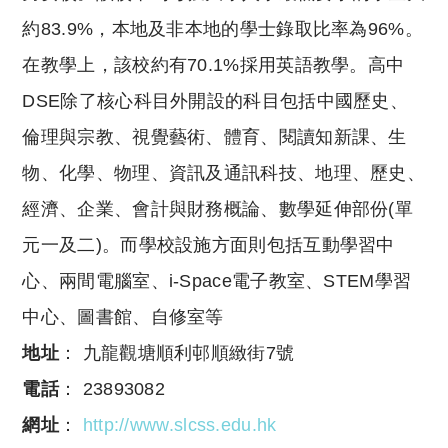
約83.9%，本地及非本地的學士錄取比率為96%。
在教學上，該校約有70.1%採用英語教學。高中
DSE除了核心科目外開設的科目包括中國歷史、
倫理與宗教、視覺藝術、體育、閱讀知新課、生
物、化學、物理、資訊及通訊科技、地理、歷史、
經濟、企業、會計與財務概論、數學延伸部份(單
元一及二)。而學校設施方面則包括互動學習中
心、兩間電腦室、i-Space電子教室、STEM學習
中心、圖書館、自修室等
地址
： 九龍觀塘順利邨順緻街7號
電話
： 23893082
網址
：
http://www.slcss.edu.hk