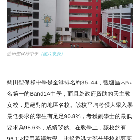
藍田聖保祿中學
（圖片來源）
藍田聖保祿中學是全港排名約35–44，觀塘區内排
名第一的Band1A中學，而且為政府資助的天主教
女校，是絕對的地區名校。該校平均考獲大學入學
最低要求的學生有足足90.8%，考獲副學士的最低
要求為98.6%，成績斐然。在教學上，該校約有
96.1%採用英語教學，比起香港大部分學校都要高