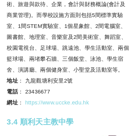
術、旅遊與款待、企業，會計與財務概論(會計及
商業管理)。而學校設施方面則包括5間標準實驗
室、1間STEM實驗室、1個星象館、2間電腦室、
圖書館、地理室、音樂室及2間美術室、舞蹈室、
校園電視台、足球場、跳遠池、學生活動室、兩個
籃球場、兩堵攀石牆、三個飯堂、泳池、學生宿
舍、演講廳、兩個健身室、小聖堂及活動室等。
地址
： 九龍觀塘利安里2號
電話
： 23436677
網址
：
https://www.uccke.edu.hk
3.4 順利天主教中學