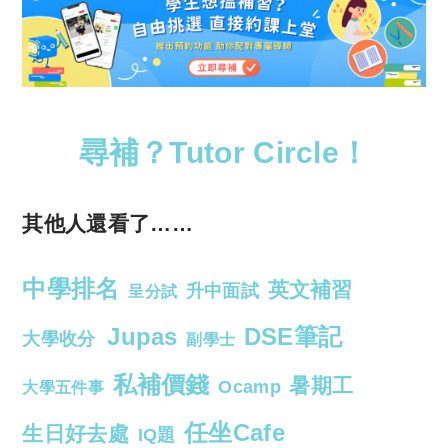
尋補？Tutor Circle！
其他人還看了……
中學排名
英文補習
升中面試
呈分試
Jupas
DSE筆記
大學收分
副學士
私補價錢
暑期工
Ocamp
大學五件事
任坐Cafe
生日好去處
IQ題