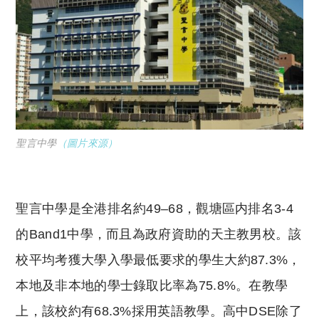
聖言中學
（圖片來源）
聖言中學是全港排名約49–68，觀塘區内排名3-4
的Band1中學，而且為政府資助的天主教男校。該
校平均考獲大學入學最低要求的學生大約87.3%，
本地及非本地的學士錄取比率為75.8%。在教學
上，該校約有68.3%採用英語教學。高中DSE除了