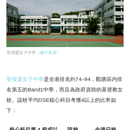
聖傑靈女子中學
（圖片來源）
聖傑靈女子中學
是全港排名約74–94，觀塘區内排
名第五的Band1中學，而且為政府資助的基督教女
校。該校平均DSE核心科目考獲4以上的比率如
下：
核心科目第
4
級或以
該校
全港日校