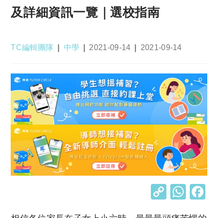
及詳細資訊一覽｜選校指南
Post
Post
Post
Post
TC編輯團隊
中學
2021-09-14
2021-09-14
author:
category:
published:
last
modified:
C
W
o
h