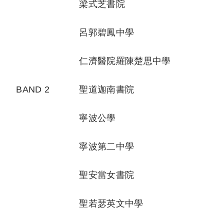
梁式芝書院
呂郭碧鳳中學
仁濟醫院羅陳楚思中學
BAND 2
聖道迦南書院
寧波公學
寧波第二中學
聖安當女書院
聖若瑟英文中學