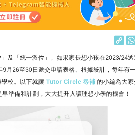
C
o
及「統一派位」。如果家長想小孩在2023/24透
p
y
2年9月26至30日遞交申請表格。根據統計，每年有
Li
儀學校。以下就讓
Tutor Circle 尋補
的小編為大家
n
提早準備和計劃，大大提升入讀理想小學的機會！
k