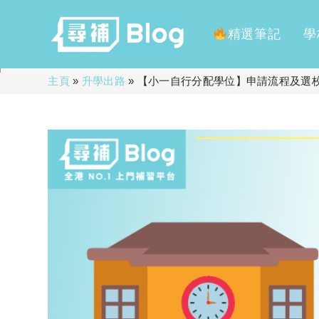
精選筆記
學
Skip
主頁
»
升學出路
»
【小一自行分配學位】申請流程及選校
to
content