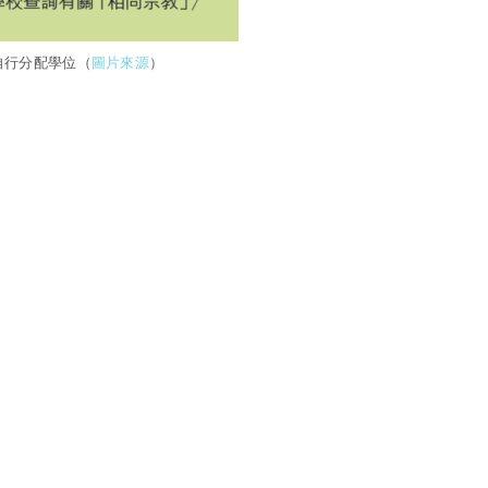
自行分配學位（
圖片來
源
）