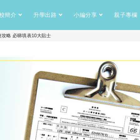
校簡介
升學出路
小編分享
親子專欄
攻略 必睇填表10大貼士