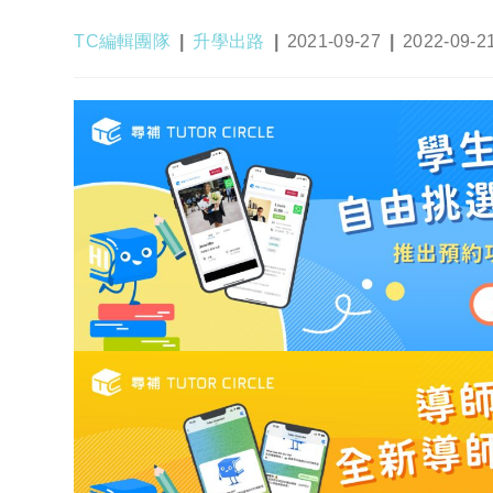
Post
Post
Post
Post
TC編輯團隊
升學出路
2021-09-27
2022-09-2
author:
category:
published:
last
modified: