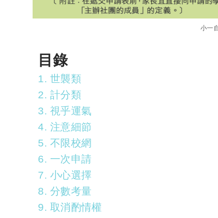
小一
目錄
1. 世襲類
2. 計分類
3. 視乎運氣
4. 注意細節
5. 不限校網
6. 一次申請
7. 小心選擇
8. 分數考量
9. 取消酌情權