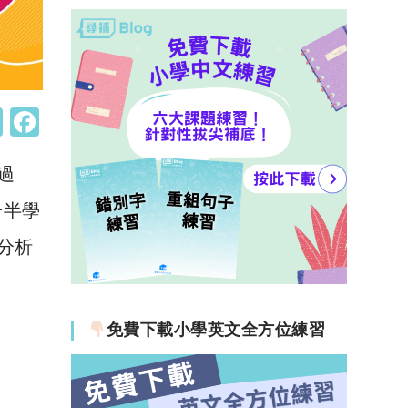
W
F
h
a
過
at
c
s
e
一半學
A
b
分析
p
o
p
o
k
免費下載小學英文全方位練習