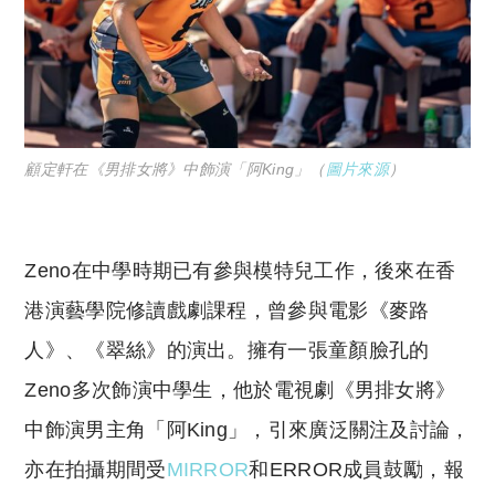
顧定軒在《男排女將》中飾演「阿King」（
圖片來源
）
Zeno在中學時期已有參與模特兒工作，後來在香
港演藝學院修讀戲劇課程，曾參與電影《麥路
人》、《翠絲》的演出。擁有一張童顏臉孔的
Zeno多次飾演中學生，他於電視劇《男排女將》
中飾演男主角「阿King」，引來廣泛關注及討論，
亦在拍攝期間受
MIRROR
和ERROR成員鼓勵，報