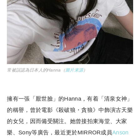
常被誤認為日本人的Hanna（
圖片來源
）
擁有一張「厭世臉」的Hanna，有着「清泉女神」
的稱譽，曾於電影《殺破狼・貪狼》中飾演古天樂
的女兒，因而備受關注。她曾接拍東海堂、大家
樂、Sony等廣告，最近更於MIRROR成員
Anson