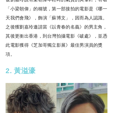
「小梁朝偉」的稱號，第一部接拍的電影是《哪一
天我們會飛》，飾演「蘇博文」，因而為人認識。
之後獲劉嘉玲邀請當《以青春的名義》的男主角，
其後更衝出香港，到台灣拍攝電影《破處》，並憑
此電影獲得《芝加哥獨立影展》最佳男演員的獎
項。
2. 黃溢濠