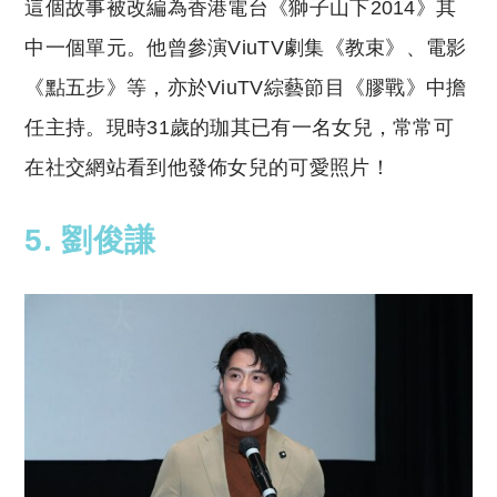
這個故事被改編為香港電台《獅子山下2014》其
中一個單元。他曾參演ViuTV劇集《教束》、電影
《點五步》等，亦於ViuTV綜藝節目《膠戰》中擔
任主持。現時31歲的珈其已有一名女兒，常常可
在社交網站看到他發佈女兒的可愛照片！
5. 劉俊謙