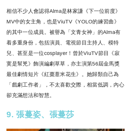
相信不少人會認得Alma是林家謙《下一位前度》
MV中的女主角，也是ViuTV《YOLO的練習曲》
的其中一位成員。被譽為「文青女神」的Alma有
着多重身份，包括演員、電視節目主持人、模特
兒、甚至是一位cosplayer！曾於ViuTV節目《寂
寞是幫兇》飾演編劇草草，亦主演第56屆金馬獎
最佳劇情短片《紅棗薏米花生》。她歸類自己為
「戲劇工作者」，不太喜歡交際，相當低調，內心
卻充滿想法和智慧。
9. 張蔓姿、張蔓莎