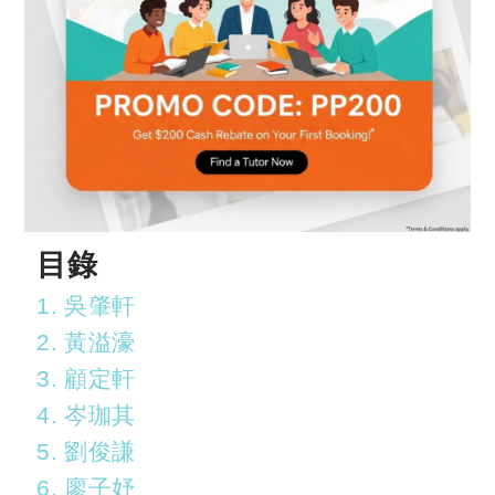
目錄
1. 吳肇軒
2. 黃溢濠
3. 顧定軒
4. 岑珈其
5. 劉俊謙
6. 廖子妤