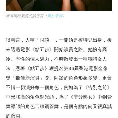
擁有獨特氣質的談善言（
圖片來源
）
談善言，人稱「阿談」，一開始是模特兒出身，後
來透過電影《點五步》開始演員之路。她擁有高
冷、率性的個人魅力，不時散發出一種獨特女人
味，憑著《點五步》獲提名第36屆香港電影金像
獎「最佳新演員」獎。阿談的角色形象多變，更會
不惜一切演好每一個角色，例如為了《告別之前》
中患腦癌的角色剃光頭，為了《非分熟女》中鋼管
舞導師的角色苦練鋼管舞，是個有點內向又很真誠
的演員。