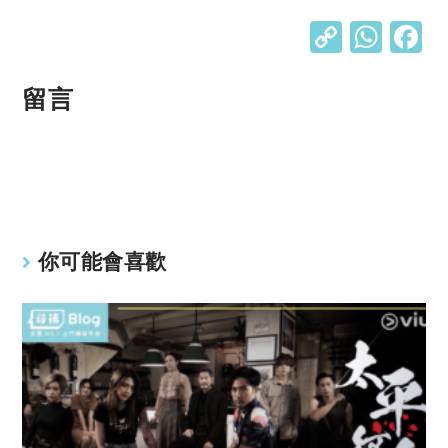
C
W
o
h
p
at
留言
y
s
Li
A
n
p
k
p
你可能會喜歡