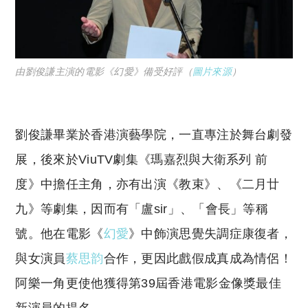
由劉俊謙主演的電影《幻愛》備受好評（
圖片來源
）
劉俊謙畢業於香港演藝學院，一直專注於舞台劇發
展，後來於ViuTV劇集《瑪嘉烈與大衛系列 前
度》中擔任主角，亦有出演《教束》、《二月廿
九》等劇集，因而有「盧sir」、「會長」等稱
號。他在電影《
幻愛
》中飾演思覺失調症康復者，
與女演員
蔡思韵
合作，更因此戲假成真成為情侶！
阿樂一角更使他獲得第39屆香港電影金像獎最佳