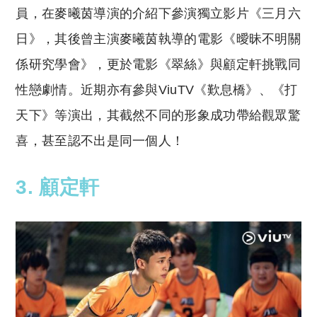
員，在麥曦茵導演的介紹下參演獨立影片《三月六
日》，其後曾主演麥曦茵執導的電影《曖昧不明關
係研究學會》，更於電影《翠絲》與顧定軒挑戰同
性戀劇情。近期亦有參與ViuTV《歎息橋》、《打
天下》等演出，其截然不同的形象成功帶給觀眾驚
喜，甚至認不出是同一個人！
3. 顧定軒