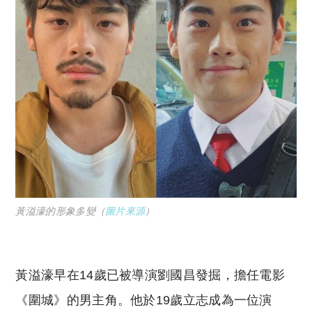
黃溢濠的形象多變（
圖片來源
）
黃溢濠早在14歲已被導演劉國昌發掘，擔任電影
《圍城》的男主角。他於19歲立志成為一位演