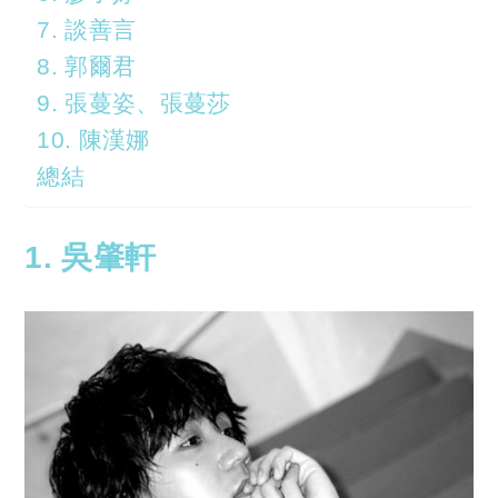
7. 談善言
8. 郭爾君
9. 張蔓姿、張蔓莎
10. 陳漢娜
總結
1. 吳肇軒