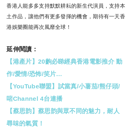
香港人能多多支持默默耕耘的新生代演員，支持本
土作品，讓他們有更多發揮的機會，期待有一天香
港娛樂圈能再次風靡全球！
延伸閱讀：
【港產片】20齣必睇經典香港電影推介 動
作/愛情/恐怖/笑片…
【YouTube聯盟】試當真/小薯茄/熊仔頭/
啱Channel 4台連播
【蔡思韵】蔡思韵與眾不同的魅力，耐人
尋味的氣質！