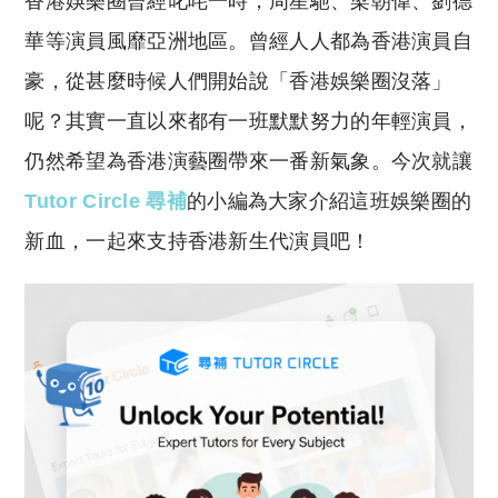
香港娛樂圈曾經叱咤一時，周星馳、梁朝偉、劉德
p
at
y
s
華等演員風靡亞洲地區。曾經人人都為香港演員自
Li
A
豪，從甚麼時候人們開始說「香港娛樂圈沒落」
n
p
呢？其實一直以來都有一班默默努力的年輕演員，
k
p
仍然希望為香港演藝圈帶來一番新氣象。今次就讓
Tutor Circle 尋補
的小編為大家介紹這班娛樂圈的
新血，一起來支持香港新生代演員吧！