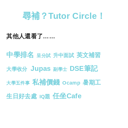
尋補？Tutor Circle！
其他人還看了……
中學排名
英文補習
升中面試
呈分試
Jupas
DSE筆記
大學收分
副學士
私補價錢
暑期工
Ocamp
大學五件事
任坐Cafe
生日好去處
IQ題