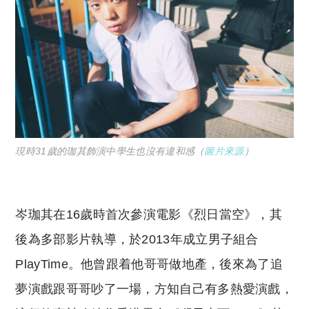
現時31歲的珈其飾演中學生也沒有違和感（
圖片來源
）
岑珈其在16歲時首次參演電影《烈日當空》，其
後為多部影片執導，於2013年成立男子組合
PlayTime。他曾跟着他哥哥做地產，後來為了追
夢演戲跟哥哥吵了一場，方知自己有多熱愛演戲，