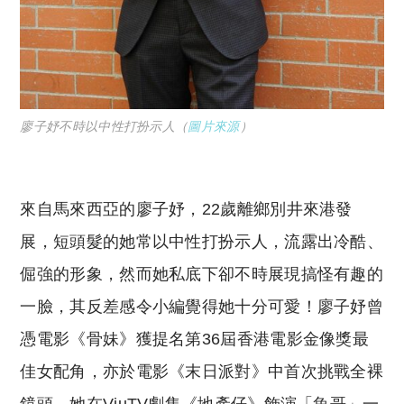
廖子妤不時以中性打扮示人（
圖片來源
）
來自馬來西亞的廖子妤，22歲離鄉別井來港發
展，短頭髮的她常以中性打扮示人，流露出冷酷、
倔強的形象，然而她私底下卻不時展現搞怪有趣的
一臉，其反差感令小編覺得她十分可愛！廖子妤曾
憑電影《骨妹》獲提名第36屆香港電影金像獎最
佳女配角，亦於電影《末日派對》中首次挑戰全裸