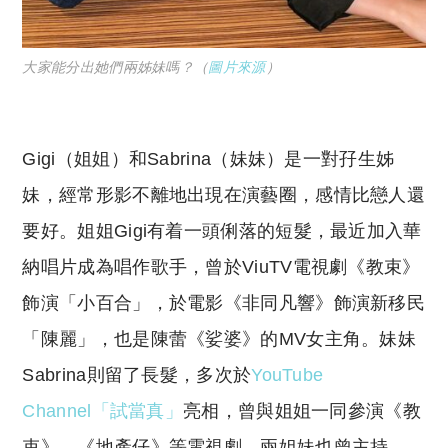
大家能分出她們兩姊妹嗎？（
圖片來源
）
Gigi（姐姐）和Sabrina（妹妹）是一對孖生姊
妹，經常形影不離地出現在演藝圈，感情比戀人還
要好。姐姐Gigi有着一頭俐落的短髮，最近加入華
納唱片成為唱作歌手，曾於ViuTV電視劇《教束》
飾演「小百合」，於電影《非同凡響》飾演新移民
「陳麗」，也是陳蕾《娑婆》的MV女主角。妹妹
Sabrina則留了長髮，多次於
YouTube
Channel「試當真」
亮相，曾與姐姐一同參演《教
束》、《地產仔》等電視劇。兩姐妹也曾主持