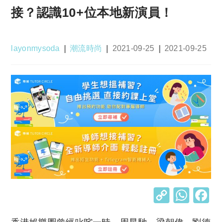
接？認識10+位本地新演員！
Post
Post
Post
Post
layonmysoda
潮流時尚
2021-09-25
2021-09-25
author:
category:
published:
last
modified:
C
W
o
h