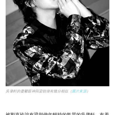
吳肇軒的憂鬱眼神與梁朝偉有幾分相似（
圖片來源
）
被劉嘉玲說有梁朝偉年輕時的氣質的吳肇軒，有着