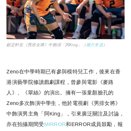
顧定軒在《男排女將》中飾演「阿King」（
圖片來源
）
Zeno在中學時期已有參與模特兒工作，後來在香
港演藝學院修讀戲劇課程，曾參與電影《麥路
人》、《翠絲》的演出。擁有一張童顏臉孔的
Zeno多次飾演中學生，他於電視劇《男排女將》
中飾演男主角「阿King」，引來廣泛關注及討論，
亦在拍攝期間受
MIRROR
和ERROR成員鼓勵，報