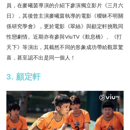
員，在麥曦茵導演的介紹下參演獨立影片《三月六
日》，其後曾主演麥曦茵執導的電影《曖昧不明關
係研究學會》，更於電影《翠絲》與顧定軒挑戰同
性戀劇情。近期亦有參與ViuTV《歎息橋》、《打
天下》等演出，其截然不同的形象成功帶給觀眾驚
喜，甚至認不出是同一個人！
3. 顧定軒