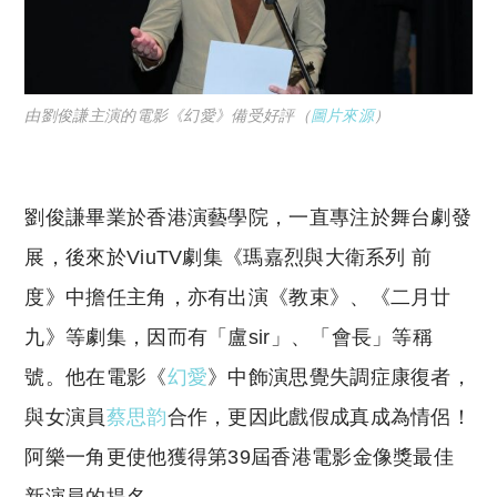
由劉俊謙主演的電影《幻愛》備受好評（
圖片來源
）
劉俊謙畢業於香港演藝學院，一直專注於舞台劇發
展，後來於ViuTV劇集《瑪嘉烈與大衛系列 前
度》中擔任主角，亦有出演《教束》、《二月廿
九》等劇集，因而有「盧sir」、「會長」等稱
號。他在電影《
幻愛
》中飾演思覺失調症康復者，
與女演員
蔡思韵
合作，更因此戲假成真成為情侶！
阿樂一角更使他獲得第39屆香港電影金像獎最佳