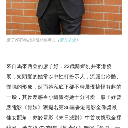
廖子妤不時以中性打扮示人（
圖片來源
）
來自馬來西亞的廖子妤，22歲離鄉別井來港發
展，短頭髮的她常以中性打扮示人，流露出冷酷、
倔強的形象，然而她私底下卻不時展現搞怪有趣的
一臉，其反差感令小編覺得她十分可愛！廖子妤曾
憑電影《骨妹》獲提名第36屆香港電影金像獎最
佳女配角，亦於電影《末日派對》中首次挑戰全裸