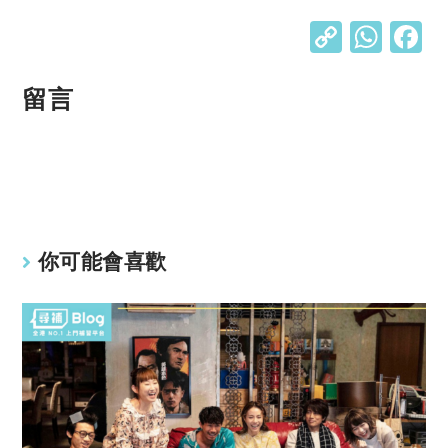
C
W
o
h
p
at
留言
y
s
Li
A
n
p
k
p
你可能會喜歡