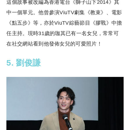
這個故事被改編為香港電台《獅子山下2014》其
中一個單元。他曾參演ViuTV劇集《教束》、電影
《點五步》等，亦於ViuTV綜藝節目《膠戰》中擔
任主持。現時31歲的珈其已有一名女兒，常常可
在社交網站看到他發佈女兒的可愛照片！
5. 劉俊謙