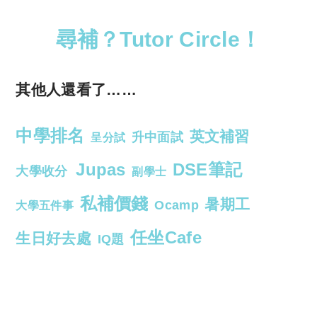
尋補？Tutor Circle！
其他人還看了……
中學排名
英文補習
升中面試
呈分試
Jupas
DSE筆記
大學收分
副學士
私補價錢
暑期工
Ocamp
大學五件事
任坐Cafe
生日好去處
IQ題