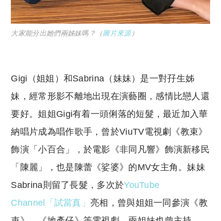
大家能分出她們兩姊妹嗎？（
圖片來源
）
Gigi（姐姐）和Sabrina（妹妹）是一對孖生姊
妹，經常形影不離地出現在演藝圈，感情比戀人還
要好。姐姐Gigi有着一頭俐落的短髮，最近加入華
納唱片成為唱作歌手，曾於ViuTV電視劇《教束》
飾演「小百合」，於電影《非同凡響》飾演新移民
「陳麗」，也是陳蕾《娑婆》的MV女主角。妹妹
Sabrina則留了長髮，多次於
YouTube
Channel「試當真」
亮相，曾與姐姐一同參演《教
束》、《地產仔》等電視劇。兩姐妹也曾主持