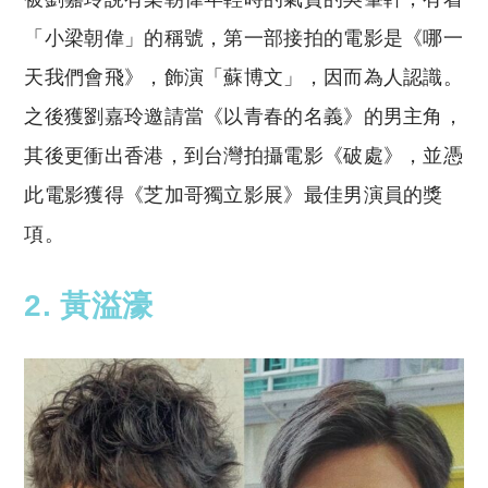
「小梁朝偉」的稱號，第一部接拍的電影是《哪一
天我們會飛》，飾演「蘇博文」，因而為人認識。
之後獲劉嘉玲邀請當《以青春的名義》的男主角，
其後更衝出香港，到台灣拍攝電影《破處》，並憑
此電影獲得《芝加哥獨立影展》最佳男演員的獎
項。
2. 黃溢濠