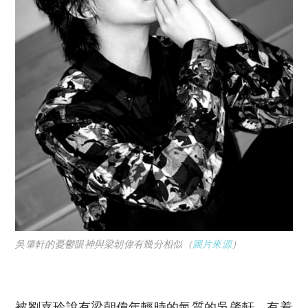
吳肇軒的憂鬱眼神與梁朝偉有幾分相似（
圖片來源
）
被劉嘉玲說有梁朝偉年輕時的氣質的吳肇軒，有着