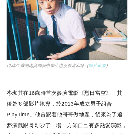
現時31歲的珈其飾演中學生也沒有違和感（
圖片來源
）
岑珈其在16歲時首次參演電影《烈日當空》，其
後為多部影片執導，於2013年成立男子組合
PlayTime。他曾跟着他哥哥做地產，後來為了追
夢演戲跟哥哥吵了一場，方知自己有多熱愛演戲，