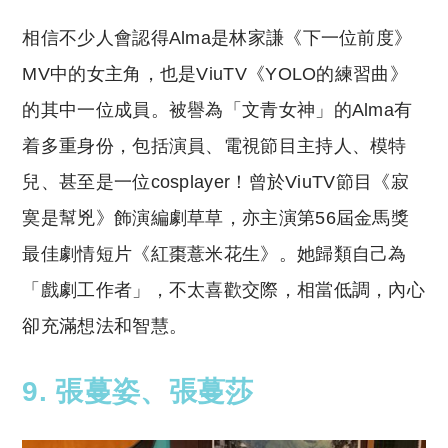
相信不少人會認得Alma是林家謙《下一位前度》
MV中的女主角，也是ViuTV《YOLO的練習曲》
的其中一位成員。被譽為「文青女神」的Alma有
着多重身份，包括演員、電視節目主持人、模特
兒、甚至是一位cosplayer！曾於ViuTV節目《寂
寞是幫兇》飾演編劇草草，亦主演第56屆金馬獎
最佳劇情短片《紅棗薏米花生》。她歸類自己為
「戲劇工作者」，不太喜歡交際，相當低調，內心
卻充滿想法和智慧。
9. 張蔓姿、張蔓莎