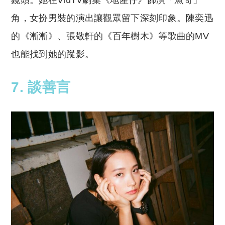
鏡頭。她在ViuTV劇集《地產仔》飾演「魚哥」一
角，女扮男裝的演出讓觀眾留下深刻印象。陳奕迅
的《漸漸》、張敬軒的《百年樹木》等歌曲的MV
也能找到她的蹤影。
7. 談善言