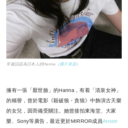
常被誤認為日本人的Hanna（
圖片來源
）
擁有一張「厭世臉」的Hanna，有着「清泉女神」
的稱譽，曾於電影《殺破狼・貪狼》中飾演古天樂
的女兒，因而備受關注。她曾接拍東海堂、大家
樂、Sony等廣告，最近更於MIRROR成員
Anson