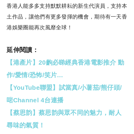
香港人能多多支持默默耕耘的新生代演員，支持本
土作品，讓他們有更多發揮的機會，期待有一天香
港娛樂圈能再次風靡全球！
延伸閱讀：
【港產片】20齣必睇經典香港電影推介 動
作/愛情/恐怖/笑片…
【YouTube聯盟】試當真/小薯茄/熊仔頭/
啱Channel 4台連播
【蔡思韵】蔡思韵與眾不同的魅力，耐人
尋味的氣質！