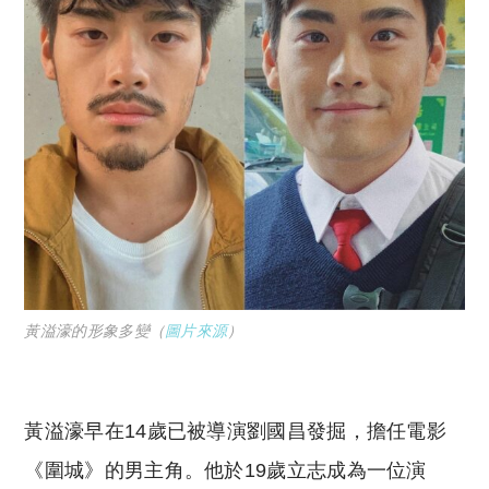
黃溢濠的形象多變（
圖片來源
）
黃溢濠早在14歲已被導演劉國昌發掘，擔任電影
《圍城》的男主角。他於19歲立志成為一位演