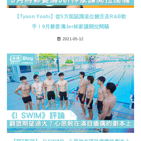
【Tyson Yoshi】從5方面認識這位饒舌及R&B歌
手！9月夥姜濤Jer林家謙開拉闊騷
2021-05-12