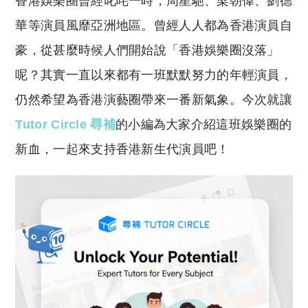
香港娛樂圈曾經叱咤一時，周星馳、梁朝偉、劉德
p
at
y
s
華等演員風靡亞洲地區。曾經人人都為香港演員自
Li
A
豪，從甚麼時候人們開始說「香港娛樂圈沒落」
n
p
呢？其實一直以來都有一班默默努力的年輕演員，
k
p
仍然希望為香港演藝圈帶來一番新氣象。今次就讓
Tutor Circle 尋補
的小編為大家介紹這班娛樂圈的
新血，一起來支持香港新生代演員吧！