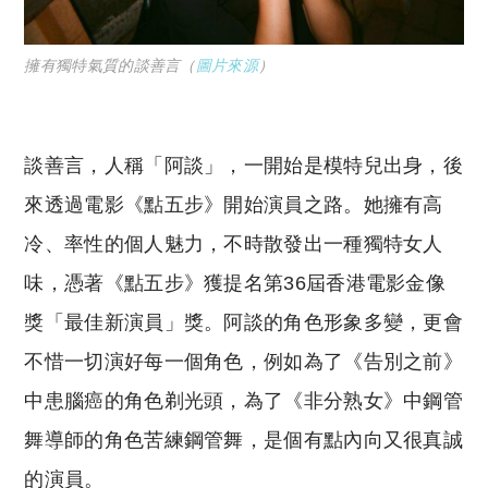
擁有獨特氣質的談善言（
圖片來源
）
談善言，人稱「阿談」，一開始是模特兒出身，後
來透過電影《點五步》開始演員之路。她擁有高
冷、率性的個人魅力，不時散發出一種獨特女人
味，憑著《點五步》獲提名第36屆香港電影金像
獎「最佳新演員」獎。阿談的角色形象多變，更會
不惜一切演好每一個角色，例如為了《告別之前》
中患腦癌的角色剃光頭，為了《非分熟女》中鋼管
舞導師的角色苦練鋼管舞，是個有點內向又很真誠
的演員。