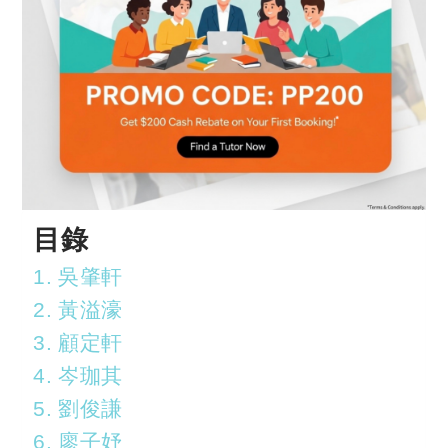
目錄
1. 吳肇軒
2. 黃溢濠
3. 顧定軒
4. 岑珈其
5. 劉俊謙
6. 廖子妤