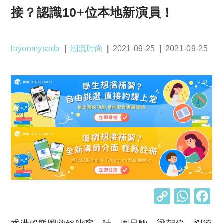
接？認識10+位本地新演員！
Post
Post
Post
Post
layonmysoda
潮流時尚
2021-09-25
2021-09-25
author:
category:
published:
last
modified:
C
W
o
h