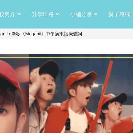
校簡介
升學出路
小編分享
親子專欄
 Lo新歌《Megahit》中學廣東話擬聲詞