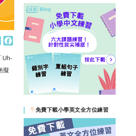
W
F
h
a
Uh-
at
c
s
e
啲擬
A
b
p
o
p
o
k
免費下載小學英文全方位練習