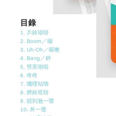
目錄
1. 乒鈴嘭唥
2. Boom／嘣
3. Uh-Oh／喔噢
4. Bang／砰
5. 劈里啪啦
6. 咚咚
7. 嘰哩咕嚕
8. 鏗鈴哐唥
9. 靚到沊一聲
10. 丼一聲