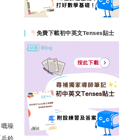
免費下載初中英文Tenses貼士
出嘅噪
「乒鈴