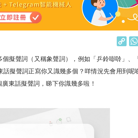
C
o
多個擬聲詞（又稱象聲詞），例如「乒鈴嘭唥」、「
p
y
過廣東話擬聲詞正寫你又識幾多個？咩情況先會用到呢
Li
0個廣東話擬聲詞，睇下你識幾多啦！
n
k