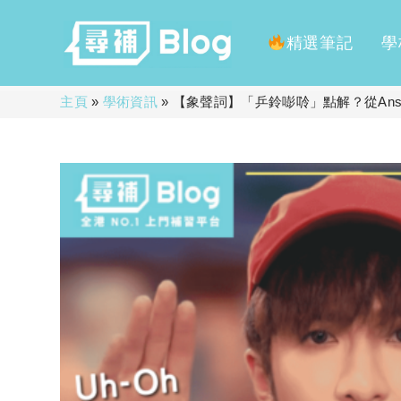
精選筆記
學
Skip
主頁
»
學術資訊
»
【象聲詞】「乒鈴嘭唥」點解？從Anson
to
content