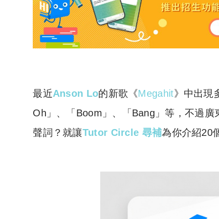
最近
Anson Lo
的新歌《
Megahit
》中出現
Oh」、「Boom」、「Bang」等，不
聲詞？就讓
Tutor Circle 尋補
為你介紹2