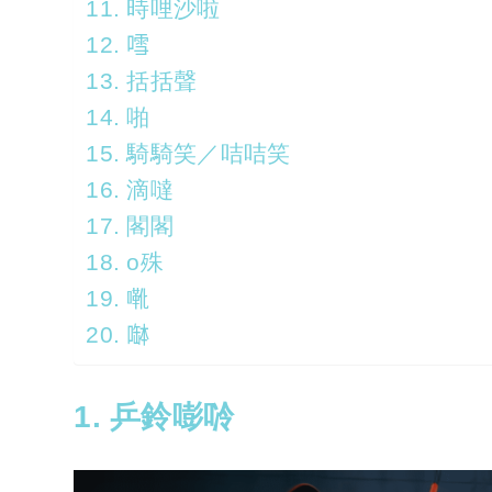
11. 時哩沙啦
12. 𠽌
13. 括括聲
14. 啪
15. 騎騎笑／咭咭笑
16. 滴噠
17. 閣閣
18. o殊
19. 㗾
20. 𠼭
1. 乒鈴嘭唥