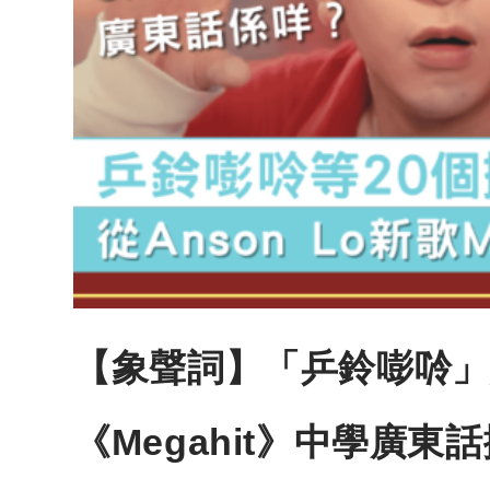
【象聲詞】「乒鈴嘭唥」點
《Megahit》中學廣東