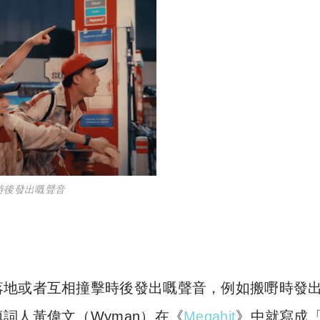
時後發出嘅聲音
落地或者互相撞擊時後發出嘅聲音，例如搬嘢時發
詞人黃偉文（Wyman）在《
Megahit
》中就寫成