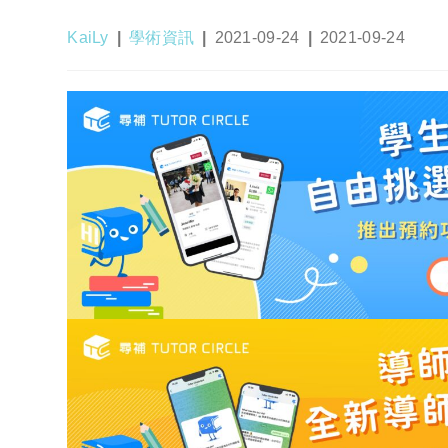
Post
Post
Post
Post
KaiLy
學術資訊
2021-09-24
2021-09-24
author:
category:
published:
last
modified: