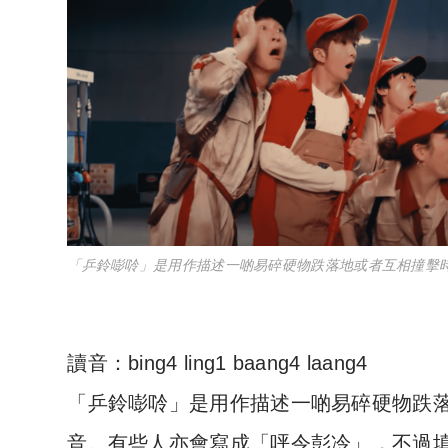
「乒鈴嘭唥」是用作描述一啲易碎硬物跌落地或者互相撞擊
讀音：bing4 ling1 baang4 laang4
「乒鈴嘭唥」是用作描述一啲易碎硬物跌
音。有些人亦會寫成「呯令彭冷」，不過填