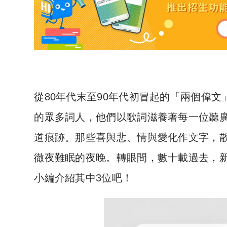
從80年代末至90年代初冒起的「兩個偉文
的眾多詞人，他們以歌詞滋養著每一位聽
道痕跡。那些喜與悲、情與愛化作文字，
徹夜難眠的夜晚。轉眼間，數十載過去，
小編介紹其中3位吧！