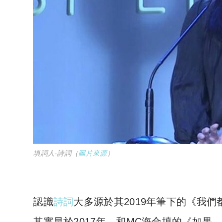
填詞人-詩詞
（
圖片來源
）
認識
詩詞
大多源於其2019年筆下的《我
其實早於2017年，和MC海合填的《如