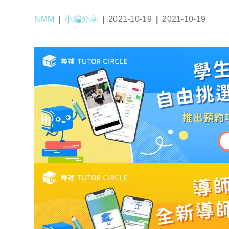
Post
Post
Post
Post
NMM
小編分享
2021-10-19
2021-10-19
author:
category:
published:
last
modified: