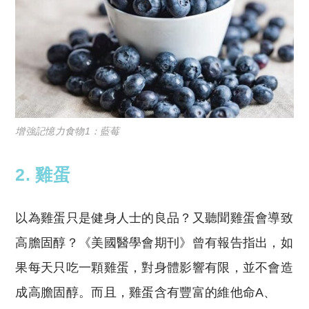
增強記憶力食物1：藍莓
2. 雞蛋
以為雞蛋只是健身人士的良品？又聽聞雞蛋會導致
高膽固醇？《美國醫學會期刊》曾有報告指出，如
果每天只吃一顆雞蛋，對身體影響有限，並不會造
成高膽固醇。而且，雞蛋含有豐富的維他命A、