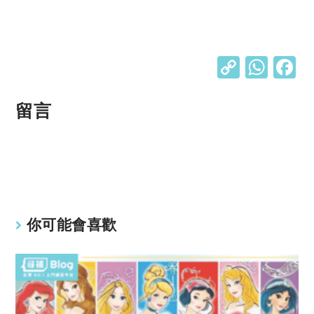
C
W
o
h
p
at
留言
y
s
Li
A
n
p
k
p
你可能會喜歡