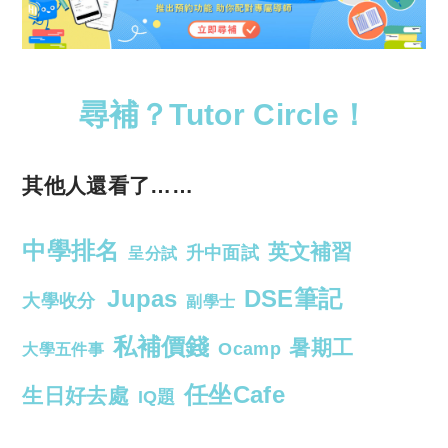
尋補？Tutor Circle！
其他人還看了……
中學排名
英文補習
升中面試
呈分試
Jupas
DSE筆記
大學收分
副學士
私補價錢
暑期工
Ocamp
大學五件事
任坐Cafe
生日好去處
IQ題