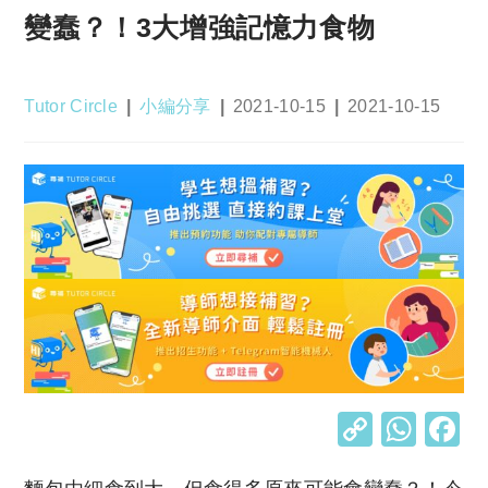
變蠢？！3大增強記憶力食物
Post
Post
Post
Post
Tutor Circle
小編分享
2021-10-15
2021-10-15
author:
category:
published:
last
modified:
C
W
o
h