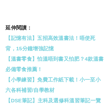
延伸閱讀：
【記憶有法】五招高效溫書法！唔使死
背，15分鐘增強記憶
【溫書零食】怕溫唔到書又怕肥？4款溫書
必備零食推薦！
【小學練習】免費工作紙下載！小一至小
六各科補習/自學教材
【DSE筆記】主科及選修科溫習筆記一覽