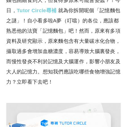
麵包由細食到大，但食得多原來可能會變蠢？！今
p
at
y
s
日，
Tutor Circle尋補
就為你拆開呢個「記憶麵包
Li
A
之謎」！自小看多啦A夢（叮噹）的各位，應該都
n
p
熟悉他的法寶「記憶麵包」吧！然而，原來有多項
k
p
資料及研究顯示，原來麵包含有大量碳水化合物，
攝取過多會增加血糖濃度，容易導致大腦裏發炎，
而慢性發炎不利於記憶及大腦運作，影響小朋友及
大人的記憶力。想知我們應該吃哪些食物增強記憶
力？立即看下去吧！