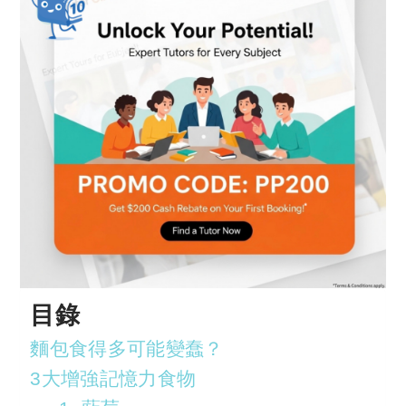
目錄
麵包食得多可能變蠢？
3大增強記憶力食物