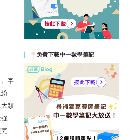
免費下載中一數學筆記
同、字
說紛
三大類
量強
顯完