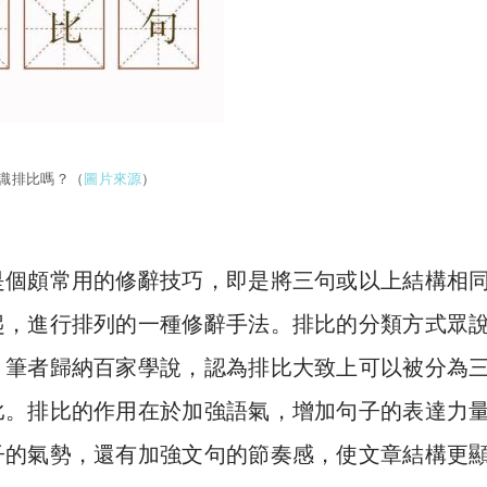
識排比嗎？（
圖片來源
）
是個頗常用的修辭技巧，即是將三句或以上結構相
起，進行排列的一種修辭手法。排比的分類方式眾
。筆者歸納百家學說，認為排比大致上可以被分為
比。排比的作用在於加強語氣，增加句子的表達力
子的氣勢，還有加強文句的節奏感，使文章結構更