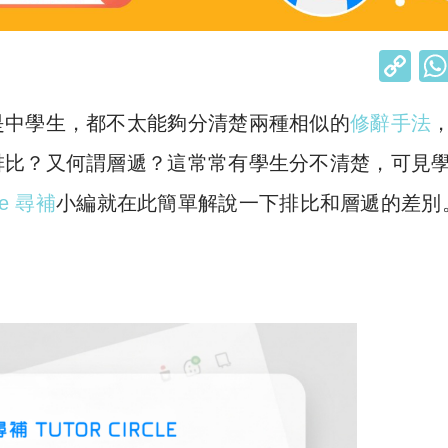
C
o
是中學生，都不太能夠分清楚兩種相似的
修辭手法
p
y
排比？又何謂層遞？這常常有學生分不清楚，可見
Li
cle 尋補
小編就在此簡單解說一下排比和層遞的差別
n
k