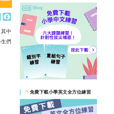
W
F
h
a
，其中
at
c
s
e
學生們
A
b
。
p
o
p
o
k
免費下載小學英文全方位練習