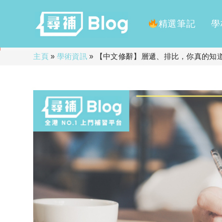
精選筆記
學
Skip
主頁
»
學術資訊
»
【中文修辭】層遞、排比，你真的知
to
content