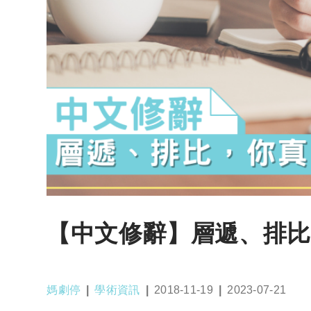
【中文修辭】層遞、排比
Post
Post
Post
Post
媽劇停
學術資訊
2018-11-19
2023-07-21
author:
category:
published:
last