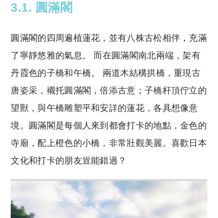
3.1. 圓滿閣
圓滿閣的四周遍植蓮花，並有八株古松相伴，充滿
了寧靜悠雅的氣息。 而在圓滿閣南北兩端，架有
丹霞色的子橋和午橋。 兩道木結構拱橋，重現古
唐姿采，襯托圓滿閣，倍添古意；子橋杆頂佇立的
望獸，與午橋雕塑平和安詳的蓮花，各具想像意
境。圓滿閣是每個人來到都會打卡的地點，金色的
寺廟，配上橙色的小橋，非常壯觀美麗。喜歡日本
文化和打卡的朋友豈能錯過？