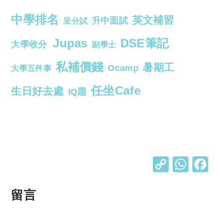
中學排名
英文補習
升中面試
呈分試
Jupas
DSE筆記
大學收分
副學士
私補價錢
暑期工
Ocamp
大學五件事
任坐Cafe
生日好去處
IQ題
C
W
o
h
p
at
留言
y
s