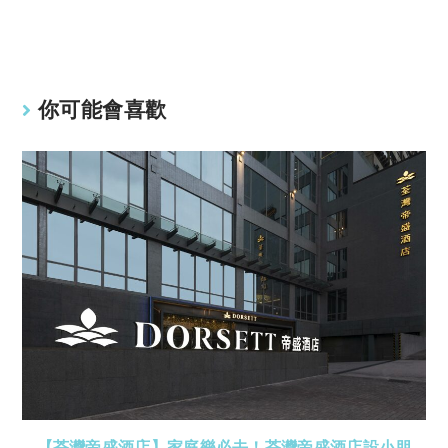
Li
A
n
p
k
p
你可能會喜歡
【荃灣帝盛酒店】家庭樂必去！荃灣帝盛酒店設小朋