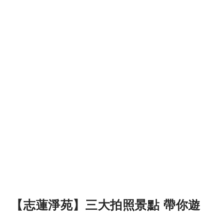
【志蓮淨苑】三大拍照景點 帶你遊