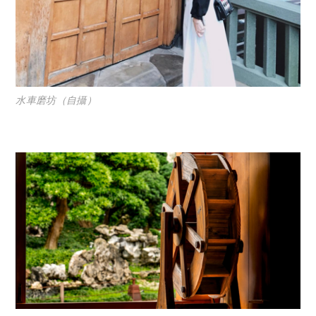
水車磨坊（自攝）