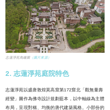
志蓮淨苑鳥瞰圖
（圖片來源）
2. 志蓮淨苑庭院特色
志蓮淨苑以盛唐敦煌莫高窟第172窟北「觀無量壽
經變」圖作為佛寺設計規劃藍本，以中軸線為主體
布局，呈現對稱、均衡的唐代建築風格。小部份的