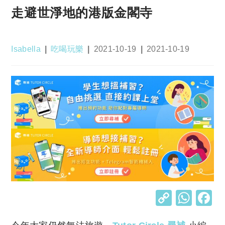
走避世淨地的港版金閣寺
Post
Post
Post
Post
Isabella
吃喝玩樂
2021-10-19
2021-10-19
author:
category:
published:
last
modified:
C
W
o
h