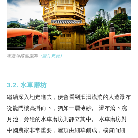
志蓮淨苑圓滿閣
（圖片來源）
3.2. 水車磨坊
繼續深入地走進去，便會看到汩汩流淌的人造瀑布
從龍門樓高掛而下，猶如一層薄紗。 瀑布瀉下浣
月池，旁邊的水車磨坊則靜立其中。 水車磨坊對
中國農家非常重要，屋頂由細草鋪成，樸實而細