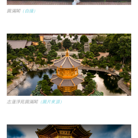
圓滿閣
（自攝）
志蓮淨苑圓滿閣
（圖片來源）