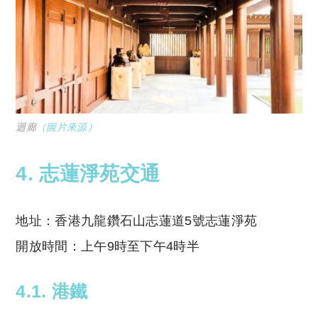
迴廊
（圖片來源）
4. 志蓮淨苑交通
地址：香港九龍鑽石山志蓮道5號志蓮淨苑
開放時間：上午9時至下午4時半
4.1. 港鐵