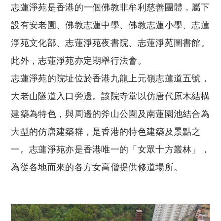
志蓮淨苑是香港的一個佛教非牟利慈善團體，屬下
設有安老園、佛教志蓮中學、佛教志蓮小學、志蓮
淨苑文化部、志蓮淨苑夜書院、志蓮淨苑圖書館。
此外，志蓮淨苑亦定期舉行法會。
志蓮淨苑的院址位於香港九龍上元嶺志蓮道五號，
大老山隧道入口旁邊。該院寺堂以仿唐代原木結構
建築為特色，與周邊的斧山公園及南蓮園池結合為
大型的仿唐建築群，是香港的特色建築及景點之
一。志蓮淨苑亦是香港唯一的「女眾十方叢林」，
為從各地而來的各方女高僧提供修道場所。