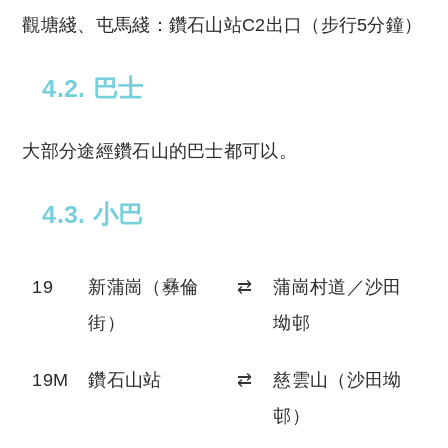
觀塘綫、屯馬綫：鑽石山站C2出口（步行5分鐘）
4.2. 巴士
大部分途經鑽石山的巴士都可以。
4.3. 小巴
19
新蒲崗（彝倫
⇄
蒲崗村道／沙田
街）
坳邨
19M
鑽石山站
⇄
慈雲山（沙田坳
邨）