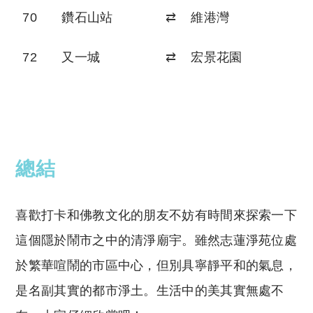
70
鑽石山站
⇄
維港灣
72
又一城
⇄
宏景花園
總結
喜歡打卡和佛教文化的朋友不妨有時間來探索一下
這個隱於鬧市之中的清淨廟宇。雖然志蓮淨苑位處
於繁華喧鬧的市區中心，但別具寧靜平和的氣息，
是名副其實的都市淨土。生活中的美其實無處不