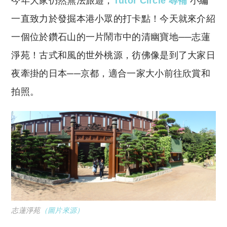
今年大家仍然無法旅遊，
Tutor Circle 尋補
小編
p
at
y
s
一直致力於發掘本港小眾的打卡點！今天就來介紹
Li
A
一個位於鑽石山的一片鬧市中的清幽寶地──志蓮
n
p
淨苑！古式和風的世外桃源，彷佛像是到了大家日
k
p
夜牽掛的日本──京都，適合一家大小前往欣賞和
拍照。
志蓮淨苑
（圖片來源）