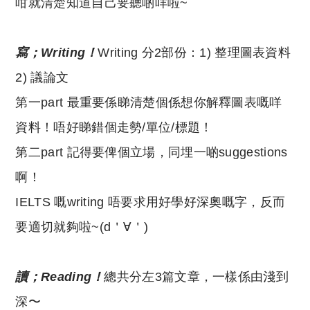
咁就清楚知道自己要聽啲咩啦~
寫；Writing！
Writing 分2部份：1) 整理圖表資料
2) 議論文
第一part 最重要係睇清楚個係想你解釋圖表嘅咩
資料！唔好睇錯個走勢/單位/標題！
第二part 記得要俾個立場，同埋一啲suggestions
啊！
IELTS 嘅writing 唔要求用好學好深奧嘅字，反而
要適切就夠啦~(d＇∀＇)
讀；Reading！
總共分左3篇文章，一樣係由淺到
深〜