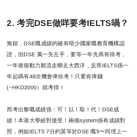
2. 考完DSE做咩要考IELTS喎？
無錯，DSE嘅成績的確有唔少國家嘅教育機構認
證，但DSE 萬一失左手，要等一年先再有得考，
一年後個動力都流走晒去大西洋，反而IELTS係一
年起碼有48次機會俾你考！只要肯俾錢
(~HKD2000）就考得！
而考出黎嘅成績係：可！以！取！代！DSE成
績！本港大學絕對接受！兩個system係有成績對
照，例如IELTS 7分約莫等於DSE 嘅5〜同埋上一