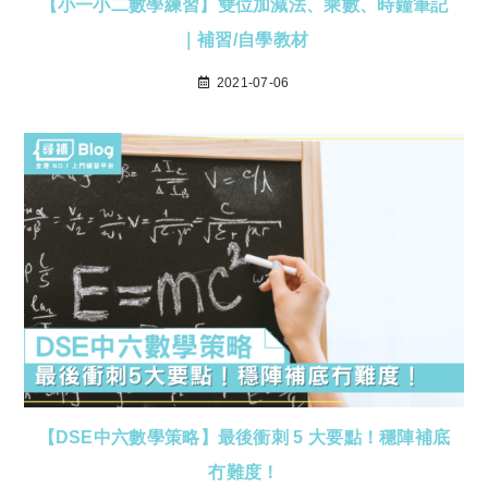
【小一小二數學練習】雙位加減法、乘數、時鐘筆記
｜補習/自學教材
2021-07-06
【DSE中六數學策略】最後衝刺 5 大要點！穩陣補底
冇難度！