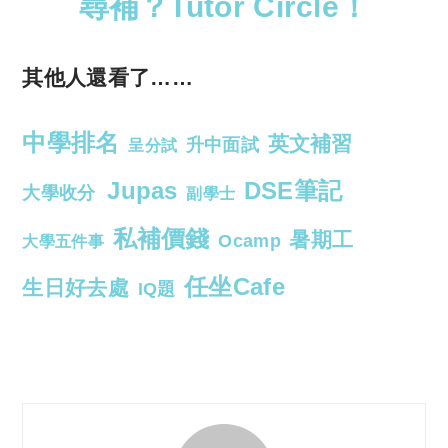
尋補？Tutor Circle！
其他人還看了……
中學排名
英文補習
升中面試
呈分試
Jupas
DSE筆記
大學收分
副學士
私補價錢
暑期工
Ocamp
大學五件事
任坐Cafe
生日好去處
IQ題