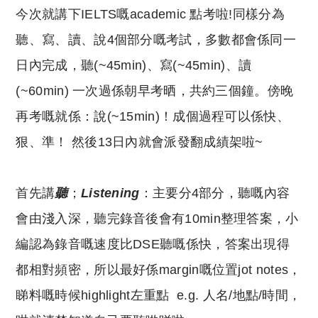
今次就講下IELTS嘅academic 點考啦!同樣分為
聽、寫、讀、說4個部分嘅考試，多數都會係同一
日內完成，聽(~45min)、寫(~45min)、讀
(~60min) 一次過係朝早考晒，共約三個鐘。傍晚
再考嘅就係：說(~15min)！成個過程可以係快、
狠、準！ 然後13日內就會派發翻成績架啦~
首先講
聽
；
Listening
：主要分4部分，聽嘅內容
會由淺入深，聽完錄音後會有10min整理答案，小
編認為錄音嘅速度比DSE聽嘅係快，答案出現得
都相對頻密，所以最好係margin嘅位置jot notes，
睇料嘅時候highlight左重點 e.g. 人名/地點/時間，