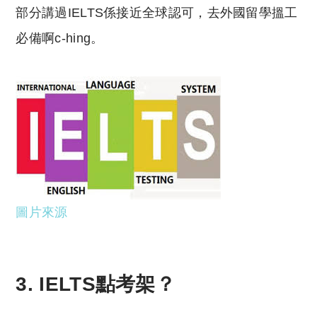
部分講過IELTS係接近全球認可，去外國留學搵工
必備啊c-hing。
圖片來源
3. IELTS點考架？