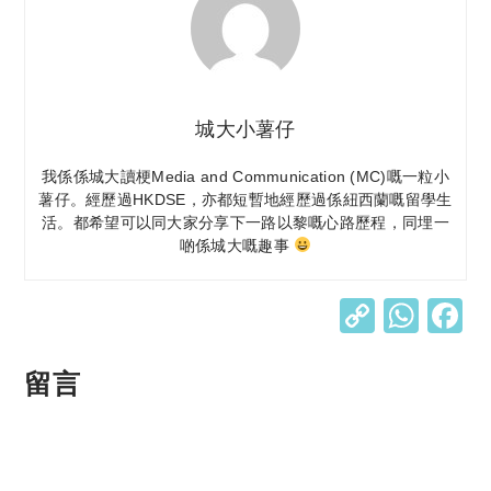
城大小薯仔
我係係城大讀梗Media and Communication (MC)嘅一粒小
薯仔。經歷過HKDSE，亦都短暫地經歷過係紐西蘭嘅留學生
活。都希望可以同大家分享下一路以黎嘅心路歷程，同埋一
啲係城大嘅趣事
C
W
o
h
p
at
留言
y
s
Li
A