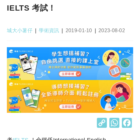
IELTS 考試！
Post
Post
Post
Post
城大小薯仔
學術資訊
2019-01-10
2023-08-02
author:
category:
published:
last
modified:
C
W
o
h