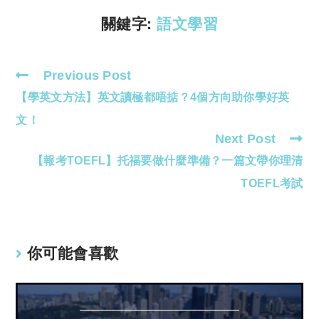
n
p
k
p
關鍵字:
語文學習
Previous Post
Read
【學英文方法】英文讀極都唔掂？4個方向助你學好英
more
articles
文！
Next Post
【報考TOEFL】托福要做什麼準備？一篇文帶你理清
TOEFL考試
你可能會喜歡