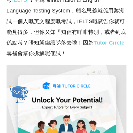
考
IELTS
！全稱係International English
p
at
y
s
Language Testing System，顧名思義就係用黎測
Li
A
試一個人嘅英文程度嘅考試，IELTS嘅廣告你就可
n
p
能見得多，但你又知唔知佢有咩咁特別，或者到底
k
p
係點考？唔知就繼續睇落去啦！因為
Tutor Circle
尋補會幫你拆解呢個試！