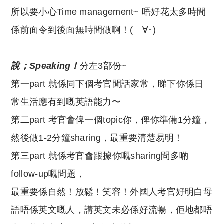
所以要小心Time management~ 唔好花太多時間
係前面令到後面無時間做啊！(ゝ∀･)
說；Speaking！
分左3部份~
第一part 就係同下個考官閒話家常，睇下你係日
常生活應有到嘅英語能力〜
第二part 考官會俾一個topic你，俾你準備1分鐘，
然後做1-2分鐘sharing，最重要清楚易明！
第三part 就係考官會跟據你嘅sharing問多啲
follow-up嘅問題，
最重要係自然！放鬆！笑容！外國人考官好明白母
語唔係英文嘅人，講英文未必係好流暢，佢地都唔