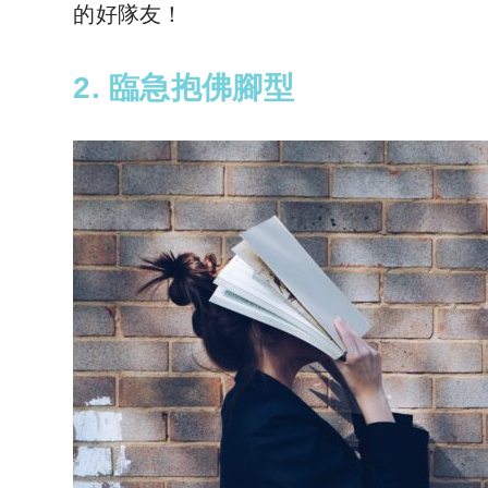
的好隊友！
2. 臨急抱佛腳型