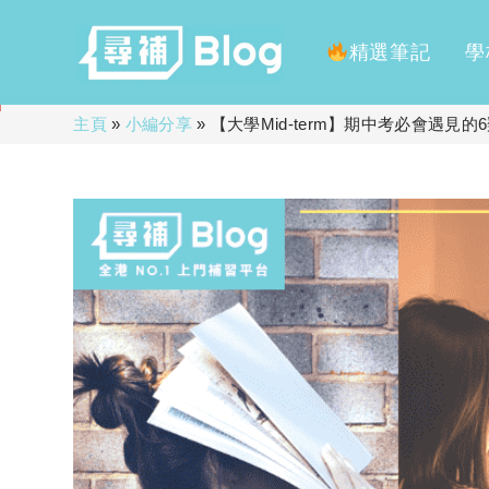
精選筆記
學
Skip
主頁
»
小編分享
»
【大學Mid-term】期中考必會遇見
to
content