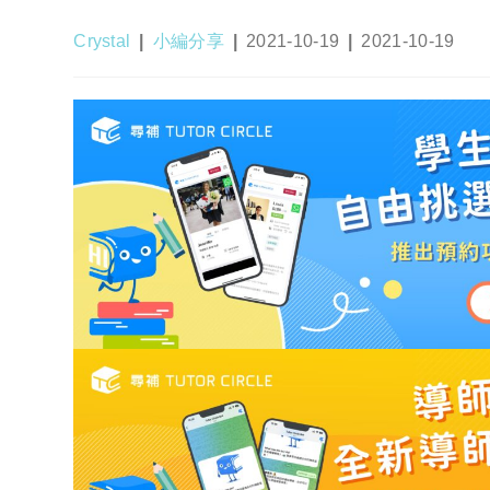
Post
Post
Post
Post
Crystal
小編分享
2021-10-19
2021-10-19
author:
category:
published:
last
modified: