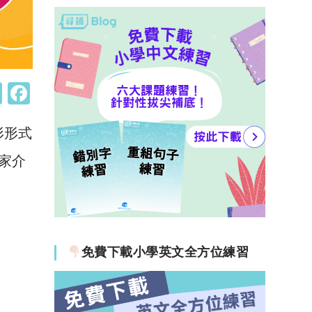
W
F
h
a
形形式
at
c
s
e
家介
A
b
p
o
p
o
k
免費下載小學英文全方位練習