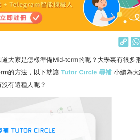
C
o
知道大家是怎樣準備Mid-term的呢？大學裏有很多
p
y
erm的方法，以下就讓
Tutor Circle 尋補
小編為大
Li
邊有沒有這種人呢？
n
k