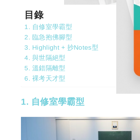
目錄
1. 自修室學霸型
2. 臨急抱佛腳型
3. Highlight + 抄Notes型
4. 與世隔絕型
5. 溫錯隔離型
6. 裸考天才型
1. 自修室學霸型