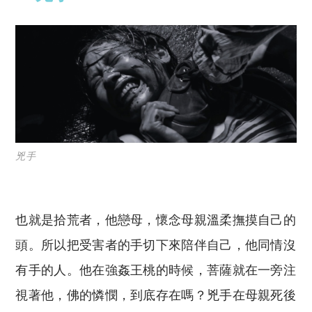
兇手
也就是拾荒者，他戀母，懷念母親溫柔撫摸自己的
頭。所以把受害者的手切下來陪伴自己，他同情沒
有手的人。他在強姦王桃的時候，菩薩就在一旁注
視著他，佛的憐憫，到底存在嗎？兇手在母親死後