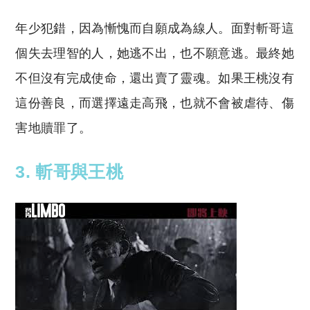
年少犯錯，因為慚愧而自願成為線人。面對斬哥這
個失去理智的人，她逃不出，也不願意逃。最終她
不但沒有完成使命，還出賣了靈魂。如果王桃沒有
這份善良，而選擇遠走高飛，也就不會被虐待、傷
害地贖罪了。
3. 斬哥與王桃