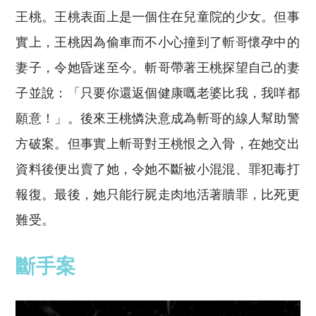
王桃。王桃表面上是一個住在兒童院的少女。但事
實上，王桃因為偷車而不小心撞到了斬哥懷孕中的
妻子，令她昏迷至今。斬哥帶著王桃探望自己的妻
子並說：「只要你還返個健康嘅老婆比我，我咩都
願意！」。後來王桃憐決意成為斬哥的線人幫助警
方破案。但事實上斬哥對王桃恨之入骨，在她交出
資料後便出賣了她，令她不斷被小混混、罪犯毒打
報復。最後，她只能
行屍走肉地活著贖罪，比死更
難受。
斷手案