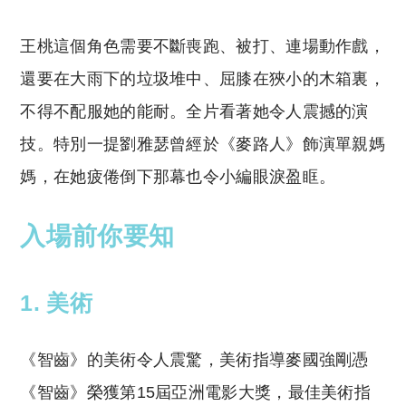
王桃這個角色需要不斷喪跑、被打、連場動作戲，
還要在大雨下的垃圾堆中、屈膝在狹小的木箱裏，
不得不配服她的能耐。全片看著她令人震撼的演
技。特別一提劉雅瑟曾經於《麥路人》飾演單親媽
媽，在她疲倦倒下那幕也令小編眼淚盈眶。
入場前你要知
1. 美術
《智齒》的美術令人震驚，美術指導麥國強剛憑
《智齒》榮獲第15屆亞洲電影大獎，最佳美術指