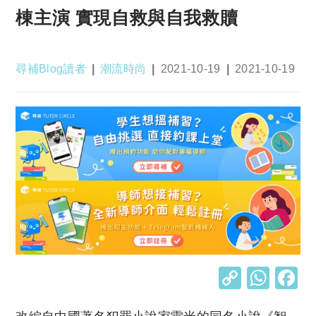
棟主演 實現自救與自我救贖
Post
Post
Post
Post
尋補Blog讀者
潮流時尚
2021-10-19
2021-10-19
author:
category:
published:
last
modified:
C
W
o
h