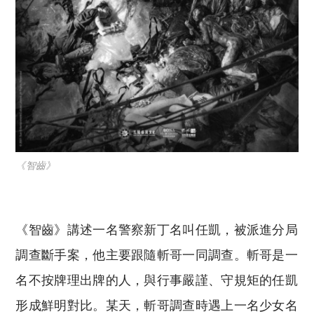
《智齒》
《智齒》講述一名警察新丁名叫任凱，被派進分局
調查斷手案，他主要跟隨斬哥一同調查。斬哥是一
名不按牌理出牌的人，與行事嚴謹、守規矩的任凱
形成鮮明對比。某天，斬哥調查時遇上一名少女名