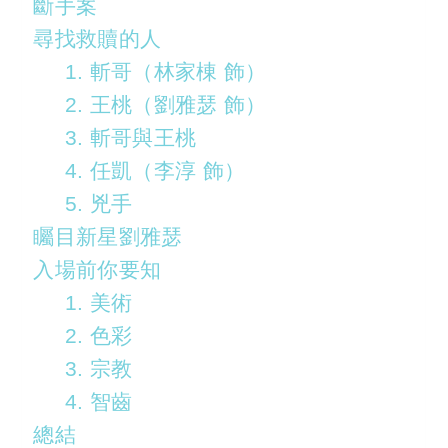
斷手案
尋找救贖的人
1. 斬哥（林家棟 飾）
2. 王桃（劉雅瑟 飾）
3. 斬哥與王桃
4. 任凱（李淳 飾）
5. 兇手
矚目新星劉雅瑟
入場前你要知
1. 美術
2. 色彩
3. 宗教
4. 智齒
總結