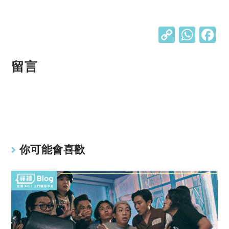
C
W
o
h
p
at
留言
y
s
Li
A
n
p
k
p
你可能會喜歡