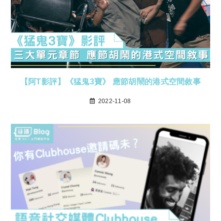
【阿T影評】《猛鬼3寶》 應節胡鬧的港式空間敘事
2022-11-08