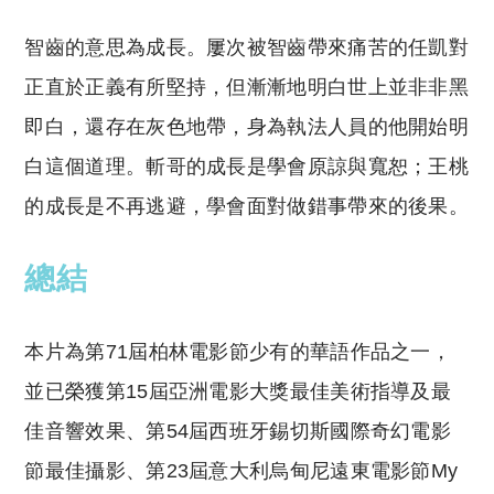
智齒的意思為成長。屢次被智齒帶來痛苦的任凱對
正直於正義有所堅持，但漸漸地明白世上並非非黑
即白，還存在灰色地帶，身為執法人員的他開始明
白這個道理。斬哥的成長是學會原諒與寬恕；王桃
的成長是不再逃避，學會面對做錯事帶來的後果。
總結
本片為第71屆柏林電影節少有的華語作品之一，
並已榮獲第15屆亞洲電影大獎最佳美術指導及最
佳音響效果、第54屆西班牙錫切斯國際奇幻電影
節最佳攝影、第23屆意大利烏甸尼遠東電影節My