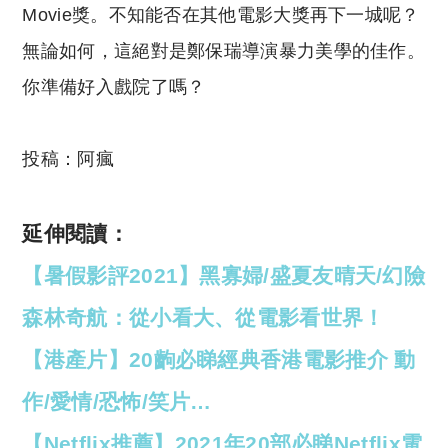
Movie獎。不知能否在其他電影大獎再下一城呢？
無論如何，這絕對是鄭保瑞導演暴力美學的佳作。
你準備好入戲院了嗎？
投稿：阿瘋
延伸閱讀：
【暑假影評2021】黑寡婦/盛夏友晴天/幻險
森林奇航：從小看大、從電影看世界！
【港產片】20齣必睇經典香港電影推介 動
作/愛情/恐怖/笑片…
【Netflix推薦】2021年20部必睇Netflix電