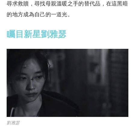
尋求救贖，尋找母親溫暖之手的替代品，在這黑暗
的地方成為自己的一道光。
矚目新星劉雅瑟
劉雅瑟