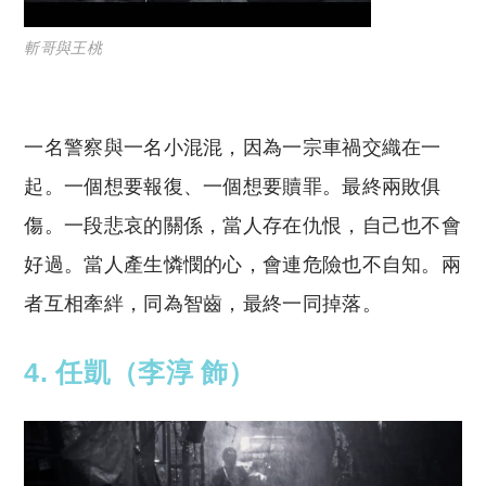
斬哥與王桃
一名警察與一名小混混，因為一宗車禍交織在一
起。一個想要報復、一個想要贖罪。最終兩敗俱
傷。一段悲哀的關係，當人存在仇恨，自己也不會
好過。當人產生憐憫的心，會連危險也不自知。兩
者互相牽絆，同為智齒，最終一同掉落。
4. 任凱（李淳 飾）