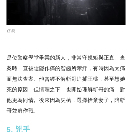
任凱
是位警察學堂畢業的新人，非常守規矩與正直。查
案時一直被隱隱作痛的智齒所牽絆，有時因為太痛
而無法查案。他曾經不解斬哥追捕王桃，甚至想她
死的原因，但情理之下，也開始理解斬哥的痛，對
他更為同情。後來因為失槍，選擇捨棄妻子，陪斬
哥並肩作戰。
5. 兇手