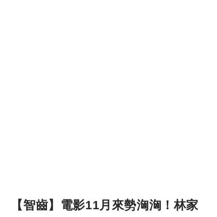
【智齒】電影11月來勢洶洶！林家