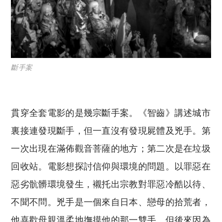
斷手案
貫穿全套電影的是幾宗斷手案。《智齒》講述城市
裏接連發現斷手，但一直沒有發現屍體及兇手。第
一次出現在滿佈觀音菩薩的地方；第二次是在垃圾
回收站。電影想探討信仰與環境的問題。以罪惡在
惡劣骯髒環境發生，襯托出宗教對罪惡冷酷以待、
不聞不問。兇手是一個來自日本、戀母的拾荒者，
他喜歡母親溫柔地撫摸他的那一雙手。但後來因為