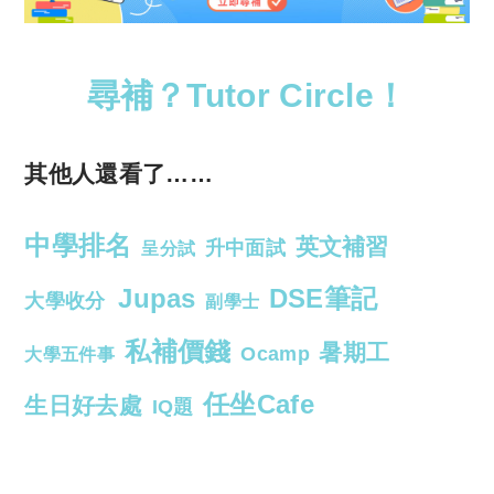
尋補？Tutor Circle！
其他人還看了……
中學排名
英文補習
升中面試
呈分試
Jupas
DSE筆記
大學收分
副學士
私補價錢
暑期工
Ocamp
大學五件事
任坐Cafe
生日好去處
IQ題