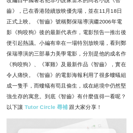
改編自中國著名犯罪小說家雷米的同名小說《智
p
at
y
s
齒》，已在香港陸續放映優先場，並在11月18日
Li
A
正式上映。《智齒》號稱鄭保瑞導演繼2006年電
n
p
影《狗咬狗》後的最新代表作，電影預告一推出後
k
p
便引起熱議。小編有幸在一場特別放映場，看到鄭
保瑞導演的三部暴力美學電影，分別是他的成名作
《狗咬狗》、《軍雞》及最新作品《智齒》，實在
令人痛快。《智齒》的電影海報利用了很多螻蟻組
成一隻手，而螻蟻有苟且偷生，或在絕境中仍然堅
強生存的寓意。到底《智齒》有什麼值得一看呢？
以下讓
Tutor Circle 尋補
跟大家分享！