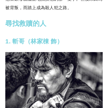
被背叛，而踏上成為殺人犯之路。
尋找救贖的人
1. 斬哥（林家棟 飾）