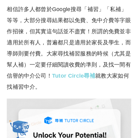
o
h
相信許多人都曾於Google搜尋「補習」「私補」
p
at
y
s
等等，大部分搜尋結果都以免費、免中介費等字眼
Li
A
作招徠，但其實這句話並不盡實！所謂的免費並非
n
p
適用於所有人，普遍都只是適用於家長及學生，而
k
p
導師則要付費。大家尋找補習服務的時候（尤其是
幫人補）一定要仔細閱讀收費的準則，及找一間有
信譽的中介公司！
Tutor Circle尋補
就教大家如何
找補習中介。