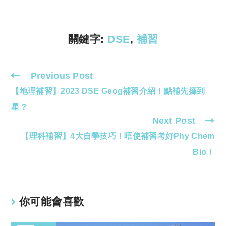
Li
A
n
p
k
p
關鍵字:
DSE
,
補習
Previous Post
Read
【地理補習】2023 DSE Geog補習介紹！點補先攞到
more
articles
星？
Next Post
【理科補習】4大自學技巧！唔使補習考好Phy Chem
Bio！
你可能會喜歡