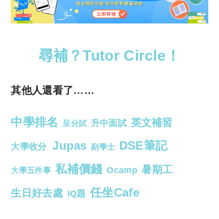
尋補？Tutor Circle！
其他人還看了……
中學排名
英文補習
升中面試
呈分試
Jupas
DSE筆記
大學收分
副學士
私補價錢
暑期工
Ocamp
大學五件事
任坐Cafe
生日好去處
IQ題