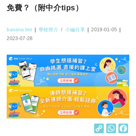
免費？（附中介tips）
Post
Post
Post
banana bro
學校簡介
/
小編分享
2019-01-05
author:
category:
published:
Post
2023-07-28
last
modified:
C
W