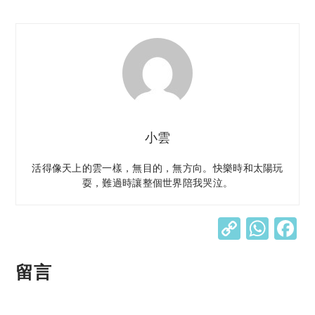
小雲
活得像天上的雲一樣，無目的，無方向。快樂時和太陽玩
耍，難過時讓整個世界陪我哭泣。
C
W
o
h
p
at
留言
y
s