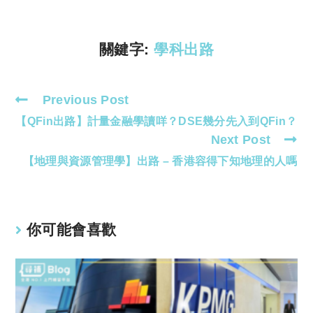
Li
A
n
p
k
p
關鍵字:
學科出路
Previous Post
Read
【QFin出路】計量金融學讀咩？DSE幾分先入到QFin？
more
Next Post
articles
【地理與資源管理學】出路 – 香港容得下知地理的人嗎
你可能會喜歡