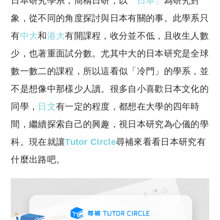
日本研究學系，簡稱日研，以
「日本」
為研究對
p
at
y
s
象，從不同的角度探討與日本有關的事。此學系只
Li
A
有
中大
和
港大
有開課程，收分並不低，且收生人數
n
p
少，也著重面試分數。尤其中大的日本研究是全球
k
p
數一數二的課程，所以這看似「冷門」的學系，並
不是想像中那樣少人讀。很多自小喜歡日本文化的
同學，
日文
有一定的程度，都想在大學的四年時
間，繼續探索自己的興趣，視日本研究為心儀的學
科。現在就讓
Tutor Circle
尋補來看看日本研究有
什麼出路吧。