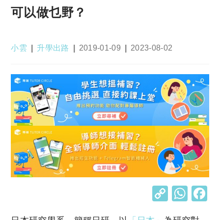
可以做乜野？
Post
Post
Post
Post
小雲
升學出路
2019-01-09
2023-08-02
author:
category:
published:
last
modified:
C
W
o
h