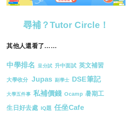
尋補？Tutor Circle！
其他人還看了……
中學排名
英文補習
升中面試
呈分試
Jupas
DSE筆記
大學收分
副學士
私補價錢
暑期工
Ocamp
大學五件事
任坐Cafe
生日好去處
IQ題