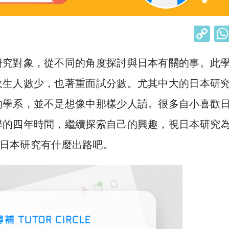
C
o
研究對象，從不同的角度探討與日本有關的事。此
p
y
收生人數少，也著重面試分數。尤其中大的日本研
Li
的學系，並不是想像中那樣少人讀。很多自小喜歡
n
學的四年時間，繼續探索自己的興趣，視日本研究
k
日本研究有什麼出路吧。