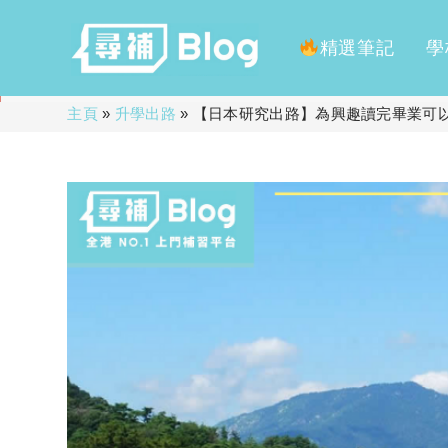
精選筆記
學
Skip
主頁
»
升學出路
»
【日本研究出路】為興趣讀完畢業可
to
content