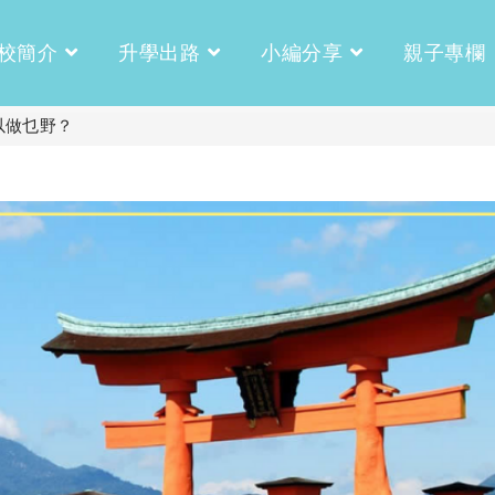
校簡介
升學出路
小編分享
親子專欄
以做乜野？