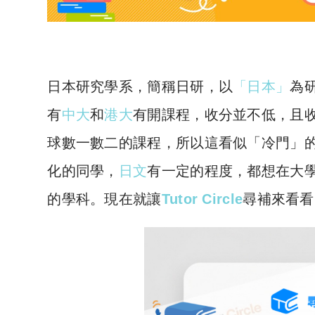
日本研究學系，簡稱日研，以
「日本」
為
有
中大
和
港大
有開課程，收分並不低，且
球數一數二的課程，所以這看似「冷門」
化的同學，
日文
有一定的程度，都想在大
的學科。現在就讓
Tutor Circle
尋補來看看