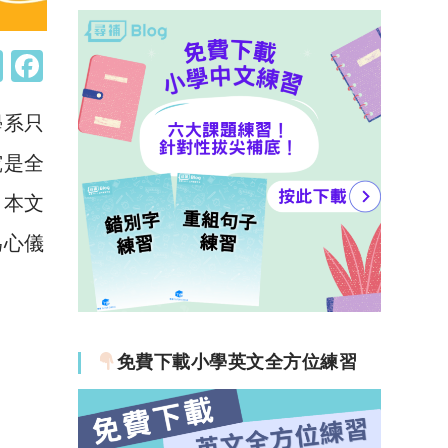
W
F
h
a
學系只
at
c
s
e
究是全
A
b
日本文
p
o
為心儀
p
o
k
免費下載小學英文全方位練習