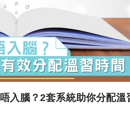
唔入腦？2套系統助你分配溫