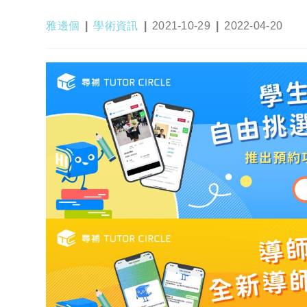
Post
Post
Post
Post
雅邊個
學術資訊
2021-10-29
2022-04-20
author:
category:
published:
last
modified: