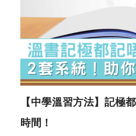
【中學溫習方法】記極都
時間！