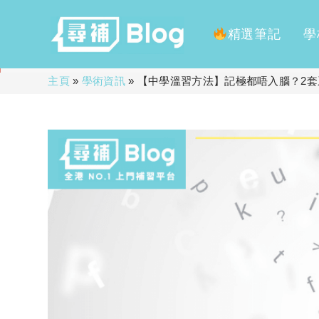
精選筆記
學
Skip
主頁
»
學術資訊
»
【中學溫習方法】記極都唔入腦？2
to
content