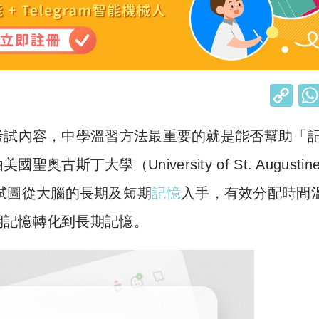
C
o
考試內容，中學溫習方法最重要的就是能否幫助「
p
y
奥古斯丁大學（University of St. Augustine 
Li
方法，試圖從大腦的長期及短期
記憶
入手，有效分配時間
n
期記憶轉化到長期記憶。
k