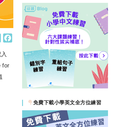
W
F
h
a
記入
at
c
s
e
for
A
b
溫
p
o
p
o
k
免費下載小學英文全方位練習