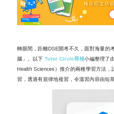
轉眼間，距離DSE開考不久，面對海量的
腦」。以下
Tutor Circle尋補
小編整理了由美國聖
Health Sciences）推介的兩種學習
習，透過有規律地複習，令溫習內容由短