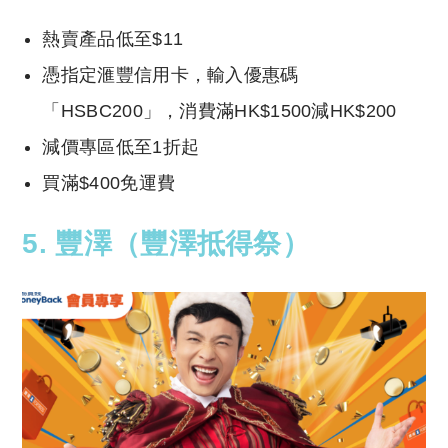
熱賣產品低至$11
憑指定滙豐信用卡，輸入優惠碼
「HSBC200」，消費滿HK$1500減HK$200
減價專區低至1折起
買滿$400免運費
5.
豐澤（豐澤抵得祭）