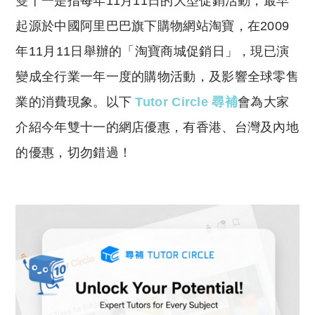
雙十一是指每年11月11日的大型促銷活動，最早
p
at
y
s
起源於中國阿里巴巴旗下購物網站淘寶，在2009
Li
A
年11月11日舉辦的「淘寶商城促銷日」，現已演
n
p
變成全行業一年一度的購物活動，及影響全球零售
k
p
業的消費現象。以下
Tutor Circle 尋補
會為大家
介紹今年雙十一的網店優惠，有香港、台灣及內地
的優惠，切勿錯過！