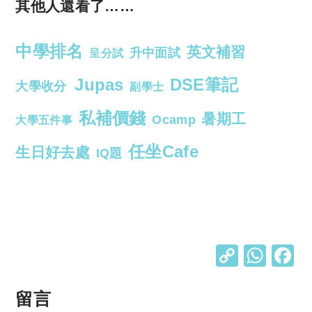
其他人還看了……
中學排名
英文補習
升中面試
呈分試
Jupas
DSE筆記
大學收分
副學士
私補價錢
暑期工
Ocamp
大學五件事
任坐Cafe
生日好去處
IQ題
C
W
o
h
p
at
留言