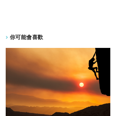
y
s
Li
A
n
p
k
p
你可能會喜歡