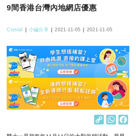
9間香港台灣內地網店優惠
Post
Post
Post
Post
Crystal
小編分享
2021-11-05
2021-11-05
author:
category:
published:
last
modified:
C
W
o
h