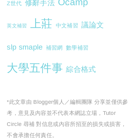
Ocamp
修辭手法
Z世代
上莊
議論文
中文補習
英文補習
slp smaple
補習網
數學補習
大學五件事
綜合格式
*此文章由 Blogger個人／編輯團隊 分享並僅供參
考，意見及內容並不代表本網誌立場，Tutor
Circle 尋補 對信息或內容所招至的損失或損害，
不會承擔任何責任。