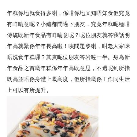
年糕你地就食得多喇，係咁你地又知唔知食佢究竟
有咩喻意呢？小編都問過下朋友，究竟年糕呢種咁
傳統既新年食品有咩喻意呢？呢位朋友就答我話明
年高就緊係年年長高啦！咦問題黎喇，咁老人家咪
唔洗食年糕囉？其實呢位朋友答岩咗一半。身為新
年食品之首嘅年糕係年年高既意思，不過呢到所指
既高並唔係身體上嘅高度，佢所指嘅係工作同生活
上可以有所提升。