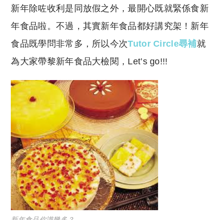
新年除咗收利是同放假之外，最開心既就緊係食新
p
at
y
s
年食品啦。不過，其實新年食品都好講究架！新年
Li
A
食品既學問非常多，所以今次
Tutor Circle尋補
就
n
p
為大家帶黎新年食品大檢閱，Let’s go!!!
k
p
新年食品你識幾多？