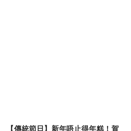
【傳統節日】新年唔止得年糕！賀