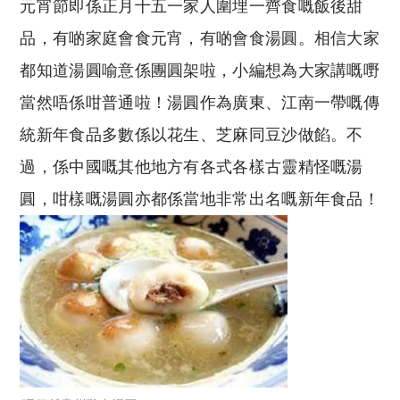
元宵節即係正月十五一家人圍埋一齊食嘅飯後甜
品，有啲家庭會食元宵，有啲會食湯圓。相信大家
都知道湯圓喻意係團圓架啦，小編想為大家講嘅嘢
當然唔係咁普通啦！湯圓作為廣東、江南一帶嘅傳
統新年食品多數係以花生、芝麻同豆沙做餡。不
過，係中國嘅其他地方有各式各樣古靈精怪嘅湯
圓，咁樣嘅湯圓亦都係當地非常出名嘅新年食品！