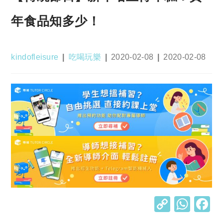
年食品知多少！
Post
Post
Post
Post
kindofleisure
吃喝玩樂
2020-02-08
2020-02-08
author:
category:
published:
last
modified:
C
W
o
h