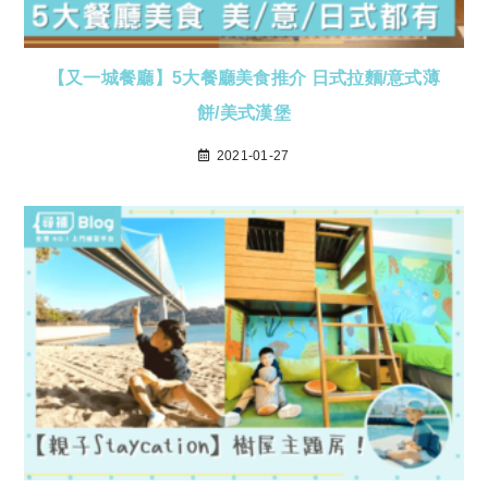
【又一城餐廳】5大餐廳美食推介 日式拉麵/意式薄
餅/美式漢堡
2021-01-27