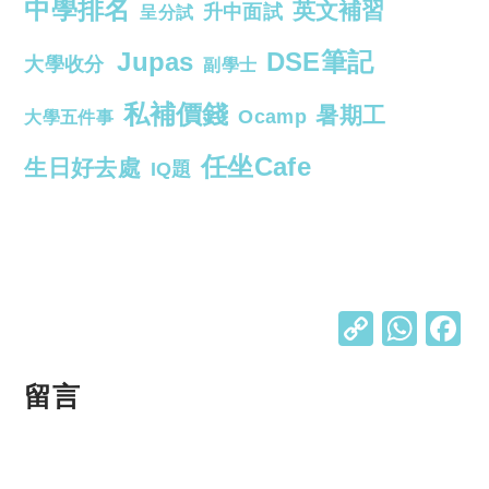
中學排名
英文補習
升中面試
呈分試
Jupas
DSE筆記
大學收分
副學士
私補價錢
暑期工
Ocamp
大學五件事
任坐Cafe
生日好去處
IQ題
C
W
o
h
p
at
留言
y
s
Li
A