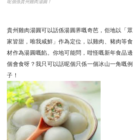
呢個係貴州雞肉湯圓！
貴州雞肉湯圓可以話係湯圓界嘅奇芭，佢地以「眾
家皆甜，唯我咸鮮」作為定位，以雞肉、豬肉等食
材作為湯圓嘅餡。你地可能問，咁怪嘅新年食品邊
個會食呀？我只可以話呢個只係一個冰山一角嘅例
子！