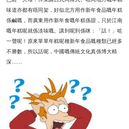
味道亦都有唔同架，好似北方用作新年食品嘅年糕
係鹹嘅，而廣東用作新年食嘅年糕係甜，只於江南
嘅年糕呢就係淡味嘅。講到呢到係咪：「話！」咗
一聲呢！原來單單年糕呢種新年食品嘅種類已經多
不勝數，所以話呢，中國嘅傳統文化真係博大精
深……