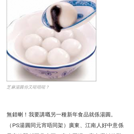
芝麻湯圓你又啱唔啱？
無錯喇！我要講嘅另一種新年食品就係湯圓。
（PS湯圓同元宵唔同架）廣東、江南人好中意係