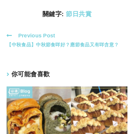
n
p
k
p
關鍵字:
節日共賞
Previous Post
Read
【中秋食品】中秋節食咩好？應節食品又有咩含意？
more
articles
你可能會喜歡