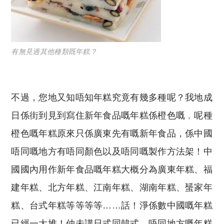
有無見過其他種類既年糕？
不過，您地又知唔知年糕究竟有幾多種呢？我地成
日係街到見到寫住新年食品嘅年糕係橙色嘅﹐呢種
橙色嘅年糕原來只係廣東先有嘅新年食品，係中國
唔同嘅地方有唔同顏色以及唔同嘅製作方法架！中
國國內用作新年食品嘅年糕大概分為廣東年糕、福
建年糕、北方年糕、江南年糕、湖南年糕、蜑家年
糕、台式年糕等等等等……話！淨係數中國嘅年糕
已經一大堆！仲未講日式同韓式。唔同地方嘅年糕