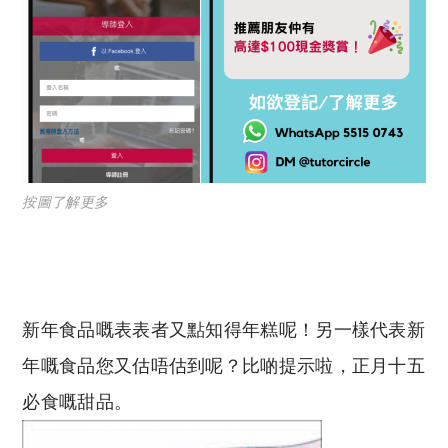
按圖了解更多
新年食品嘅表表者又點知得年糕呢！另一樣代表新
年嘅食品您又估唔估到呢？比啲提示啦，正月十五
必食嘅甜品。