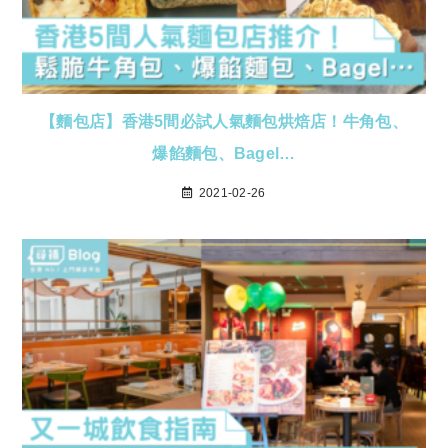
【麵包店】香港5間必試人氣麵包烘焙店！牛角包、
爆餡麵包、Bagel…
2021-02-26