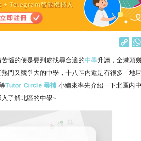
C
o
痛苦惱的便是要到處找尋合適的
中學
升讀，全港頭
p
y
些熱門又競爭大的中學，十八區内還是有很多「地
Li
等
Tutor Circle 尋補
小編來率先介紹一下北區内
n
入了解北區的中學~
k