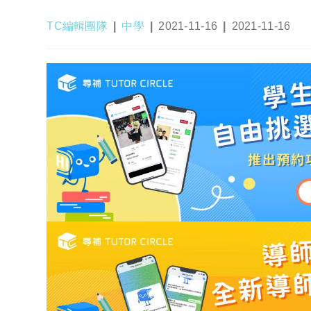
Post
Post
Post
Post
TC編輯團隊
中學
2021-11-16
2021-11-16
author:
category:
published:
last
modified: