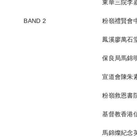
東華三院李
BAND 2
粉嶺禮賢會
鳳溪廖萬石
保良局馬錦
宣道會陳朱
粉嶺救恩書
基督教香港
馬錦燦紀念