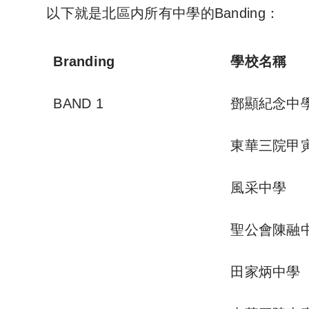
以下就是北區内所有中學的Banding：
Branding
學校名稱
BAND 1
鄧顯紀念中
東華三院甲
風采中學
聖公會陳融
田家炳中學