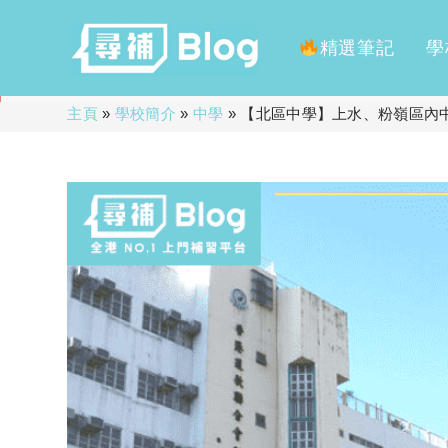
精選筆記
學
Skip
主頁
»
學校簡介
»
中學
»
【北區中學】上水、粉嶺區內中學
to
content