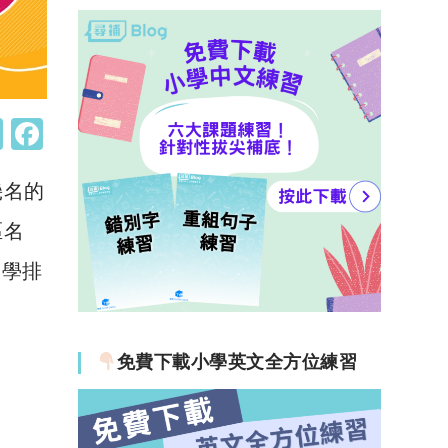
W
F
h
a
幾名的
at
c
s
e
區名
A
b
中學排
p
o
p
o
k
免費下載小學英文全方位練習