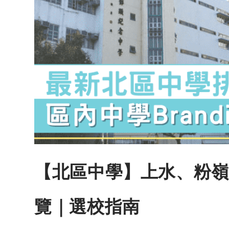
【北區中學】上水、粉嶺區
覽｜選校指南