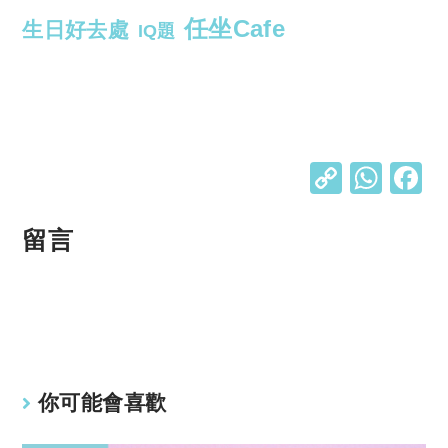
任坐Cafe
生日好去處
IQ題
C
W
o
h
p
at
留言
y
s
Li
A
n
p
k
p
你可能會喜歡