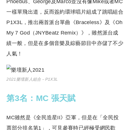
Phoebus、George及Marco並沒有像Mike或者MC
一樣單飛出道，反而簽約環球唱片組成了跳唱組合
P1X3L，推出兩首派台單曲《Braceless》及《Oh
My 7 God（JNYBeatz Remix）》，雖然派台成
績一般，但是在多個音樂及綜藝節目中亦儲了不少
人氣！
2021樂壇新人組合－P1X3L
第3名：MC 張天賦
MC雖然是《全民造星II》亞軍，但是在「全民投
票部分排名第1」，可見參賽時已經極受網民歡