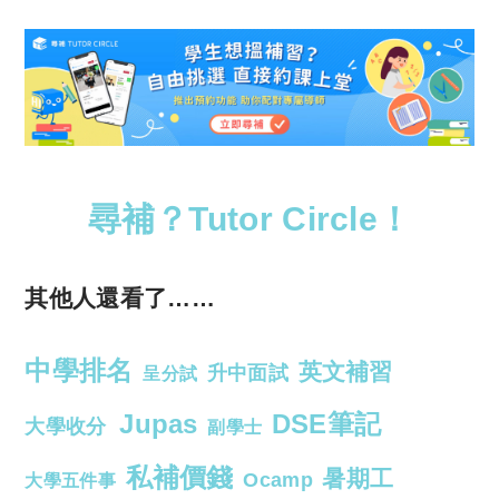
尋補？Tutor Circle！
其他人還看了……
中學排名
英文補習
升中面試
呈分試
Jupas
DSE筆記
大學收分
副學士
私補價錢
暑期工
Ocamp
大學五件事