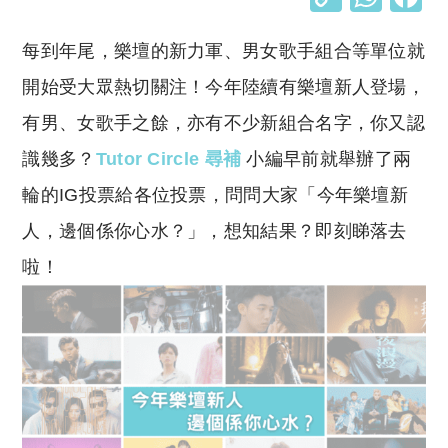
o
h
每到年尾，樂壇的新力軍、男女歌手組合等單位就
p
at
y
s
開始受大眾熱切關注！今年陸續有樂壇新人登場，
Li
A
有男、女歌手之餘，亦有不少新組合名字，你又認
n
p
識幾多？
Tutor Circle 尋補
小編早前就舉辦了兩
k
p
輪的IG投票給各位投票，問問大家「今年樂壇新
人，邊個係你心水？」，想知結果？即刻睇落去
啦！