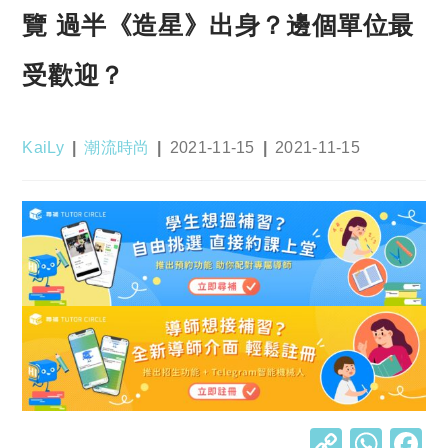
覽 過半《造星》出身？邊個單位最
受歡迎？
Post
Post
Post
Post
KaiLy
潮流時尚
2021-11-15
2021-11-15
author:
category:
published:
last
modified:
C
W