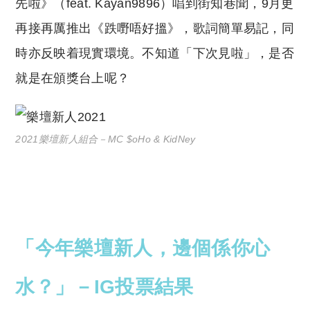
先啦》（feat. Kayan9896）唱到街知巷聞，9月更
再接再厲推出《跌嘢唔好搵》，歌詞簡單易記，同
時亦反映着現實環境。不知道「下次見啦」，是否
就是在頒獎台上呢？
2021樂壇新人組合－MC $oHo & KidNey
「今年樂壇新人，邊個係你心
水？」－IG投票結果