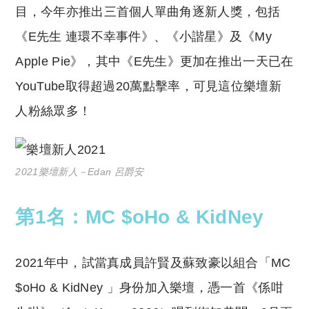
目，今年亦推出三首個人單曲角逐新人獎，包括
《E先生 連環不幸事件》、《小諧星》及《My
Apple Pie》，其中《E先生》更加在推出一天已在
YouTube取得超過20萬點擊率，可見這位樂壇新
人粉絲眾多！
2021樂壇新人－Edan 呂爵安
第1名：MC $oHo & KidNey
2021年中，試當真成員許賢及蘇致豪以組合「MC
$oHo & KidNey 」身份加入樂壇，憑一首《係咁