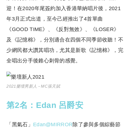
迎！在2020年尾簽約加入香港華納唱片後，2021
年3月正式出道，至今己經推出了4首單曲
《GOOD TIME》、《反對無效》、《LOSER》
及《記憶棉》，分別適合在四個不同季節收聽！不
少網民都大讚其唱功，尤其是新歌《記憶棉》，完
全唱出分手後錐心刺骨的感覺。
2021樂壇男新人－MC張天賦
第2名：Edan 呂爵安
「黑氣石」
Edan@MIRROR
除了參與多個綜藝節