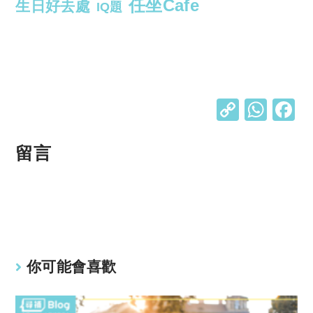
任坐Cafe
生日好去處
IQ題
C
W
o
h
p
at
留言
y
s
Li
A
n
p
k
p
你可能會喜歡