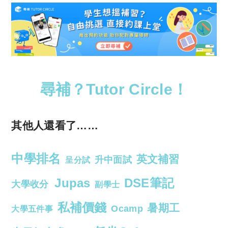
尋補？Tutor Circle！
其他人還看了……
中學排名
英文補習
升中面試
呈分試
Jupas
DSE筆記
大學收分
副學士
私補價錢
暑期工
Ocamp
大學五件事