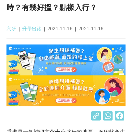
時？有幾好搵？點樣入行？
Post
Post
Post
Post
六研
升學出路
2021-11-16
2021-11-16
author:
category:
published:
last
modified:
C
W
o
h