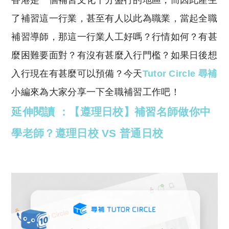
香港是一個補習文化十分盛行的地區，而因此產生
p
at
y
s
了補習這一行業，甚至有人以此為職業，當起全職
Li
A
補習導師，那這一行業人工好嗎？行情如何？有甚
n
p
麼困難要面對？有沒有甚麼入行門檻？如果日後想
k
p
入行現在有甚麼可以預備？今天
Tutor Circle 尋補
小編來為大家分享一下全職補習工作吧！
延伸閱讀 ：【遵理日校】補習名師做你中
學老師？遵理日校 VS 普通日校