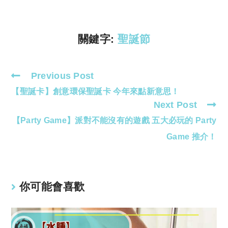
Li
A
n
p
k
p
關鍵字:
聖誕節
Previous Post
Read
【聖誕卡】創意環保聖誕卡 今年來點新意思！
more
Next Post
articles
【Party Game】派對不能沒有的遊戲 五大必玩的 Party
Game 推介！
你可能會喜歡