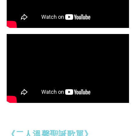
《二人溫馨聖誕歌單》