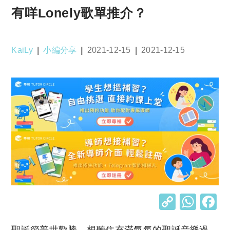
有咩Lonely歌單推介？
Post
Post
Post
Post
KaiLy
小編分享
2021-12-15
2021-12-15
author:
category:
published:
last
modified:
C
W
o
h