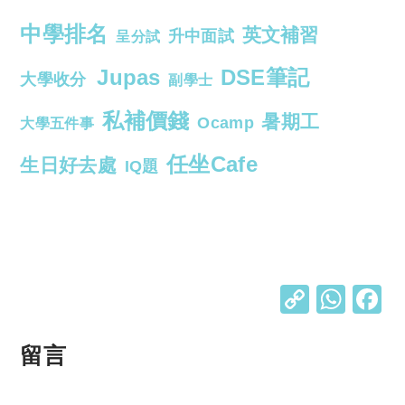
中學排名
英文補習
升中面試
呈分試
Jupas
DSE筆記
大學收分
副學士
私補價錢
暑期工
Ocamp
大學五件事
任坐Cafe
生日好去處
IQ題
C
W
o
h
p
at
留言
y
s