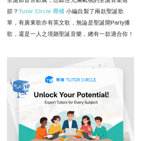
聖誕節普世歡騰，想聽住充滿氣氛的聖誕音樂過
p
at
y
s
節？
Tutor Circle 尋補
小編自製了兩款聖誕歌
Li
A
單，有廣東歌亦有英文歌，無論是聖誕開Party播
n
p
歌，還是一人之境聽聖誕音樂，總有一款適合你！
k
p