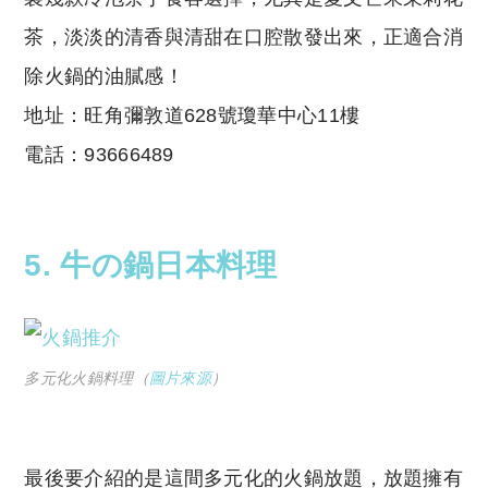
茶，淡淡的清香與清甜在口腔散發出來，正適合消
除火鍋的油膩感！
地址：旺角彌敦道628號瓊華中心11樓
電話：93666489
5. 牛の鍋日本料理
多元化火鍋料理（
圖片來源
）
最後要介紹的是這間多元化的火鍋放題，放題擁有