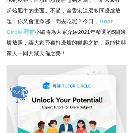
說到秋冬，自然而然便聯想到火鍋，一群人聚在一
p
at
y
s
起烚肥牛的畫面。不過，全香港這麼多間邊爐放
Li
A
題，你又會選擇哪一間去吃呢？今日，
Tutor
n
p
Circle 尋補
小編將為大家介紹2021年精選的5間邊
k
p
爐放題，讓大家尋獲打邊爐的樂趣之餘，還能夠與
家人一同共聚天倫之樂！