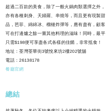
超過二百款的美食，除了一般火鍋肉類選擇之外，
亦有各種刺身、天婦羅、串燒等，而且更有現製甜
品，芭菲、綿綿冰、榴槤炸彈等，應有盡有，顧客
可在打邊爐之餘一嘗其他料理的滋味！同時，最平
只需$198便可享盡各式各樣的佳餚，非常抵食！
地址：荃灣荃華街3號悅來坊2樓202號舖
電話：26138178
餐廳官網
總結
趁著秋冬，各位不妨考慮以上小編精選的火鍋放