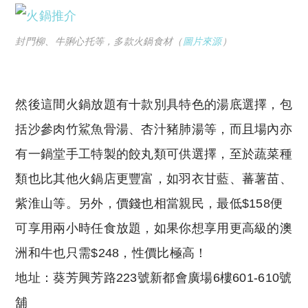
封門柳、牛脷心托等，多款火鍋食材（
圖片來源
）
然後這間火鍋放題有十款別具特色的湯底選擇，包
括沙參肉竹鯊魚骨湯、杏汁豬肺湯等，而且場內亦
有一鍋堂手工特製的餃丸類可供選擇，至於蔬菜種
類也比其他火鍋店更豐富，如羽衣甘藍、蕃薯苗、
紫淮山等。另外，價錢也相當親民，最低$158便
可享用兩小時任食放題，如果你想享用更高級的澳
洲和牛也只需$248，性價比極高！
地址：葵芳興芳路223號新都會廣場6樓601-610號
舖