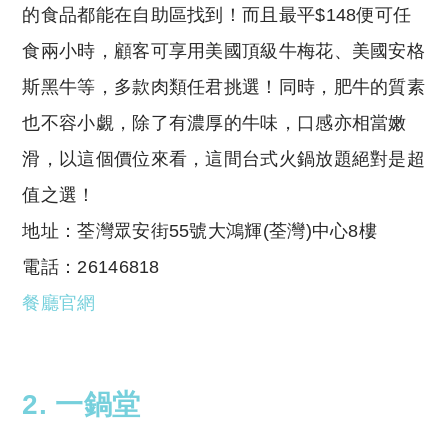
的食品都能在自助區找到！而且最平$148便可任
食兩小時，顧客可享用美國頂級牛梅花、美國安格
斯黑牛等，多款肉類任君挑選！同時，肥牛的質素
也不容小覷，除了有濃厚的牛味，口感亦相當嫩
滑，以這個價位來看，這間台式火鍋放題絕對是超
值之選！
地址：荃灣眾安街55號大鴻輝(荃灣)中心8樓
電話：26146818
餐廳官網
2. 一鍋堂