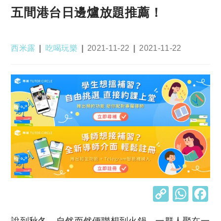
五間港台日邊爐放題推薦！
Post
Post
Post
Post
西米露
吃喝玩樂
2021-11-22
2021-11-22
author:
category:
published:
last
modified:
C
W
o
h