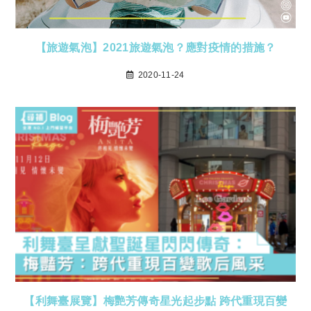
【旅遊氣泡】2021旅遊氣泡？應對疫情的措施？
2020-11-24
【利舞臺展覽】梅艷芳傳奇星光起步點 跨代重現百變