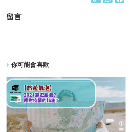
o
h
p
at
留言
y
s
Li
A
n
p
k
p
你可能會喜歡