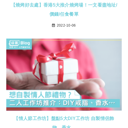
【燒烤好去處】香港5大推介燒烤場！一文看盡地址/
價錢/任食餐單
2022-10-06
【情人節工作坊】盤點5大DIY工作坊 自製情侶飾
物、香水…