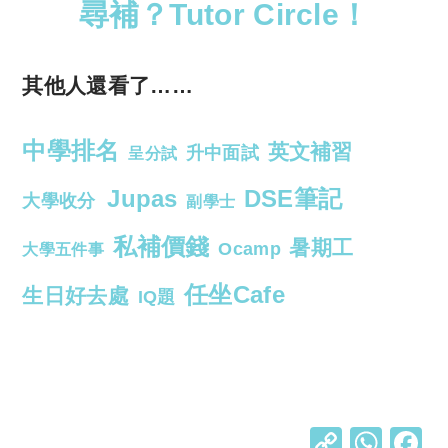
尋補？Tutor Circle！
其他人還看了……
中學排名
英文補習
升中面試
呈分試
Jupas
DSE筆記
大學收分
副學士
私補價錢
暑期工
Ocamp
大學五件事
任坐Cafe
生日好去處
IQ題
C
W