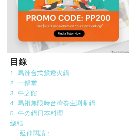
目錄
1. 馬辣台式鴛鴦火鍋
2. 一鍋堂
3. 牛之館
4. 馬祖無限時台灣養生涮涮鍋
5. 牛の鍋日本料理
總結
延伸閱讀：