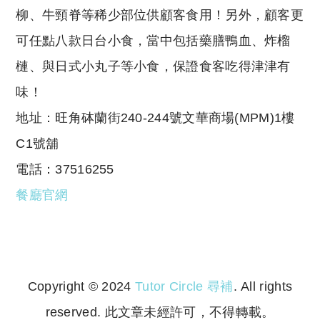
柳、牛頸脊等稀少部位供顧客食用！另外，顧客更
可任點八款日台小食，當中包括藥膳鴨血、炸榴
槤、與日式小丸子等小食，保證食客吃得津津有
味！
地址：旺角砵蘭街240-244號文華商場(MPM)1樓
C1號舖
電話：37516255
餐廳官網
Copyright © 2024
Tutor Circle 尋補
. All rights
reserved. 此文章未經許可，不得轉載。