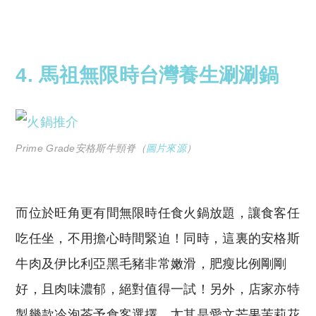
Copyright © 2023 Tutor Circle 尋補. All rights
reserved. 此文章未經許可，不得轉載。
4. 馬祖無限時台灣養生涮涮鍋
Prime Grade安格斯牛頸脊（
圖片來源
）
而位於旺角更有間無限時任食火鍋放題，讓食客任
吃任坐，不用擔心時間緊迫！同時，這裏的安格斯
牛肉及伊比利亞黑毛豬非常嫩滑，肥瘦比例剛剛
好，且肉味濃郁，絕對值得一試！另外，店家亦特
製幾款冷泡茶予食客選擇，尢其是愛文芒果茉莉花