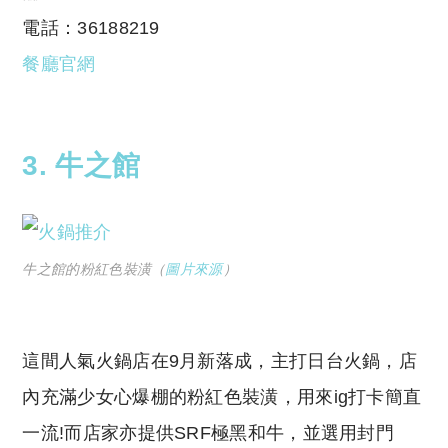
電話：36188219
餐廳官網
3. 牛之館
牛之館的粉紅色裝潢（
圖片來源
）
這間人氣火鍋店在9月新落成，主打日台火鍋，店
內充滿少女心爆棚的粉紅色裝潢，用來ig打卡簡直
一流!而店家亦提供SRF極黑和牛，並選用封門