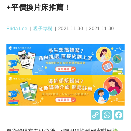
+平價換片床推薦！
Post
Post
Post
Post
Frida Lee
親子專欄
2021-11-30
2021-11-30
author:
category:
published:
last
modified:
C
W
o
h