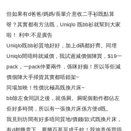
但如果有d爸爸/媽媽/長輩介意收二手衫既點算
呀？其實都有方法既，Uniqlo 既bb衫就幫到大家
啦！ 利申:不是廣告
Uniqlo既bb衫質地好好，加上d碼都好齊。同埋
Uniqlo間唔時就減價，我試過減價個陣買，$19一
pack，一pack仲要兩件，係咪好癲！所以等佢減
價個陣大手掃貨其實都唔錯架~
同場加映！性價比極高既換片床~
bb除左食同訓之後，就係屙。屙呢個動作都佔左
佢好多時間，所以有一張換片床係方便d既。
我見到坊間有好多唔同質地/價錢/款式既換片床，
有d都幾貴下，要幾百甚至成千蚊！我地真係買唔