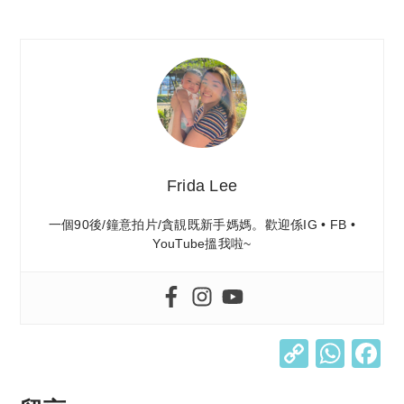
Frida Lee
一個90後/鐘意拍片/貪靚既新手媽媽。歡迎係IG • FB •
YouTube搵我啦~
C
W
o
h