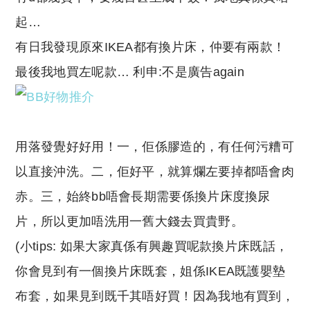
起…
有日我發現原來IKEA都有換片床，仲要有兩款！
最後我地買左呢款… 利申:不是廣告again
用落發覺好好用！一，佢係膠造的，有任何污糟可
以直接沖洗。二，佢好平，就算爛左要掉都唔會肉
赤。三，始終bb唔會長期需要係換片床度換尿
片，所以更加唔洗用一舊大錢去買貴野。
(小tips: 如果大家真係有興趣買呢款換片床既話，
你會見到有一個換片床既套，姐係IKEA既護嬰墊
布套，如果見到既千其唔好買！因為我地有買到，