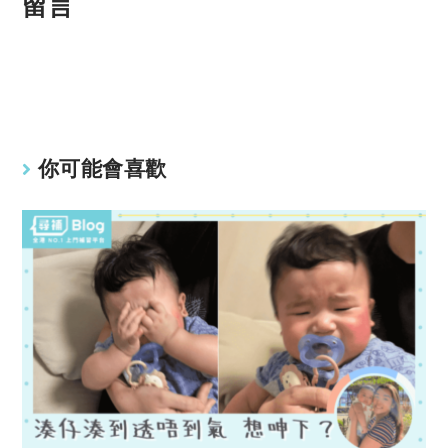
p
at
留言
y
s
Li
A
n
p
k
p
你可能會喜歡