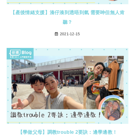
【產後情緒支援】湊仔湊到透唔到氣 需要呻但無人肯
聽？
2021-12-15
【學做父母】調教trouble 2要訣：邊學邊教！