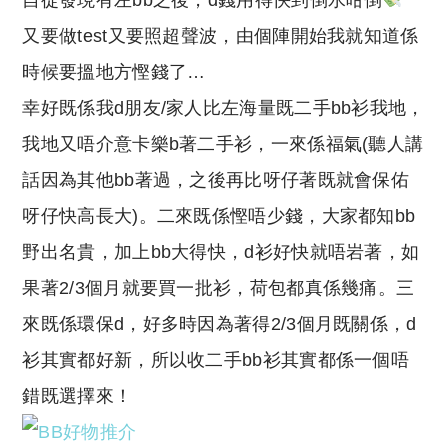
自從發現有左bb之後，d錢用得快到倒水咁倒
p
at
y
s
又要做test又要照超聲波，由個陣開始我就知道係
Li
A
時候要搵地方慳錢了…
n
p
幸好既係我d朋友/家人比左海量既二手bb衫我地，
k
p
我地又唔介意卡樂b著二手衫，一來係福氣(聽人講
話因為其他bb著過，之後再比呀仔著既就會保佑
呀仔快高長大)。二來既係慳唔少錢，大家都知bb
野出名貴，加上bb大得快，d衫好快就唔岩著，如
果著2/3個月就要買一批衫，荷包都真係幾痛。三
來既係環保d，好多時因為著得2/3個月既關係，d
衫其實都好新，所以收二手bb衫其實都係一個唔
錯既選擇來！