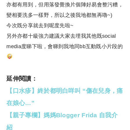
亦都有用到，但用落發覺換片個陣好易會整污糟，
變相要洗多一樣野，所以之後我地都無再嚕~)
今次既分享就去到呢度先啦~
另外亦都十級強力建議大家去埋我其他既social
media度睇下啦，會睇到我地同bb互動既小片段的
延伸閱讀：
【口水疹】終於都明白咩叫 “傷在兒身，痛
在娘心…”
【親子專欄】媽媽Blogger Frida 自我介
紹