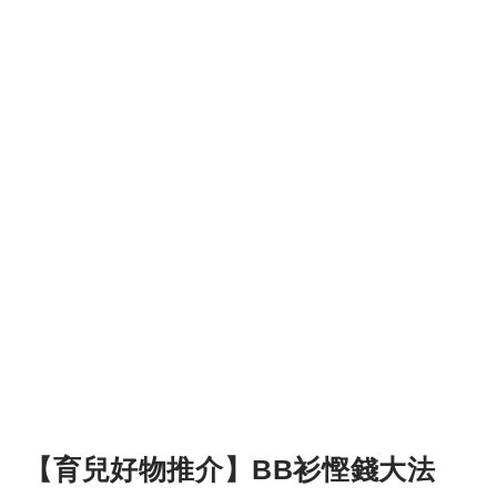
【育兒好物推介】BB衫慳錢大法