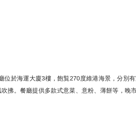
，餐廳位於海運大廈3樓，飽覧270度維港海景，分別
風吹拂。餐廳提供多款式意菜、意粉、薄餅等，晚