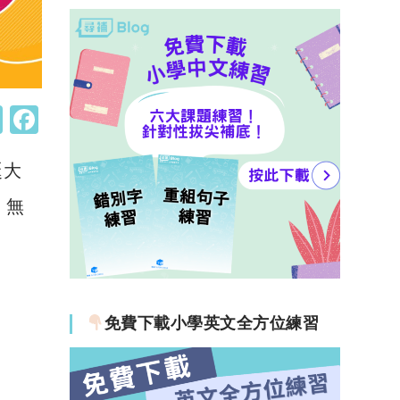
W
F
h
a
誕大
at
c
s
e
，無
A
b
p
o
p
o
k
免費下載小學英文全方位練習