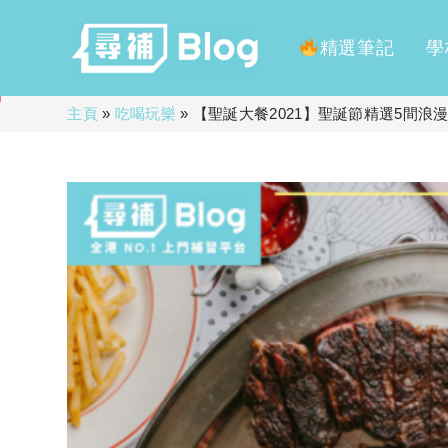
精選筆記
學
Skip
主頁
»
吃喝玩樂
»
【聖誕大餐2021】聖誕節精選5間
to
content