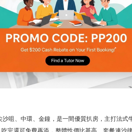
位於尖沙咀、中環、金鐘，是一間優質扒房，主打法式
，吃完還可免費再添，整體性價比甚高。套餐連沙