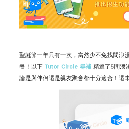
聖誕節一年只有一次，當然少不免找間浪
餐！以下
Tutor Circle 尋補
精選了5間浪
論是與伴侶還是親友聚會都十分適合！還