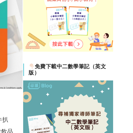
免費下載中二數學筆記（英文
版）
牛扒
律飲品