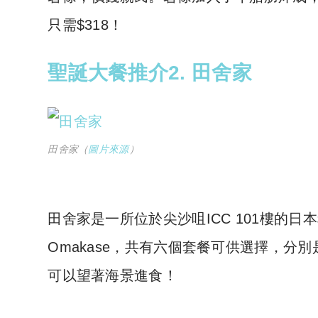
只需$318！
聖誕大餐推介2. 田舍家
田舍家（
圖片來源
）
田舍家是一所位於尖沙咀ICC 101樓的
Omakase，共有六個套餐可供選擇，分別
可以望著海景進食！