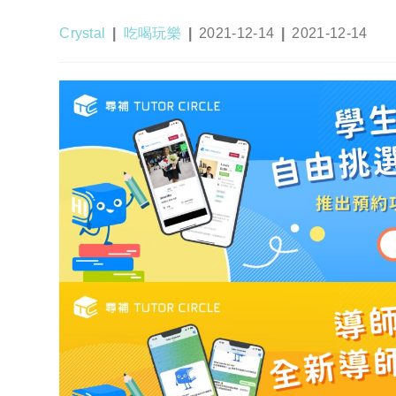
Post
Post
Post
Post
Crystal
吃喝玩樂
2021-12-14
2021-12-14
author:
category:
published:
last
modified: