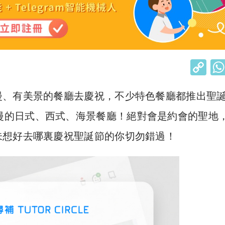
C
o
漫、有美景的餐廳去慶祝，不少特色餐廳都推出聖
p
y
漫的日式、西式、海景餐廳！絕對會是約會的聖地
Li
未想好去哪裏慶祝聖誕節的你切勿錯過！
n
k