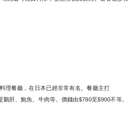
日本料理餐廳，在日本已經非常有名。餐廳主打
是鵝肝、鮑魚、牛肉等。價錢由$780至$900不等