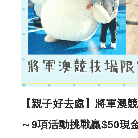
【親子好去處】將軍澳競技場
～9項活動挑戰贏$50