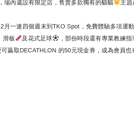
留念，場內還設有限定店，售賣多款獨有的貓貓
主題
於12月一連四個週末到TKO Spot，免費體驗多項運
、滑板
及花式足球
，部份時段還有專業教練指
贏取DECATHLON 的50元現金券，成為會員也