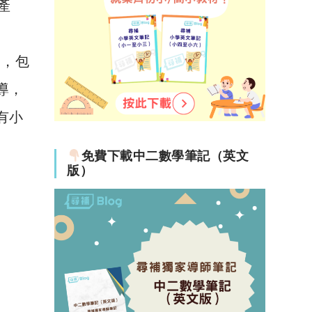
產
動，包
導，
有小
免費下載中二數學筆記（英文
版）