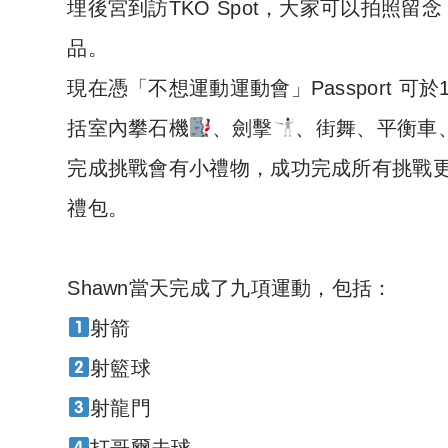
埋後宮到訪TKO Spot，大家可以拍照
品。
現在憑「不想運動運動會」Passport 可
括室內攀石機
、劍擊
、街舞、平衡車
完成挑戰會有小禮物，成功完成所有挑戰更可
禮包。
Shawn當天完成了九項運動，包括：
射箭
射籃球
射龍門
打哥爾夫球