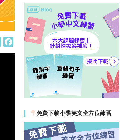
W
F
h
a
at
c
s
e
A
b
p
o
p
o
k
免費下載小學英文全方位練習