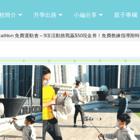
校簡介
升學出路
小編分享
親子專欄
thlon 免費運動會～9項活動挑戰贏$50現金券！免費教練指導附