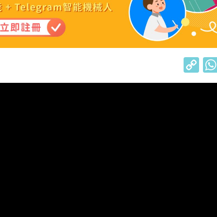
C
o
p
y
Li
n
k