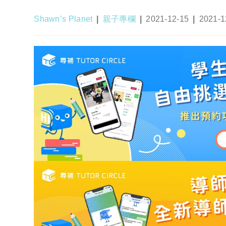
Post
Post
Post
Post
Shawn’s Planet
親子專欄
2021-12-15
2021-1
author:
category:
published:
last
modified