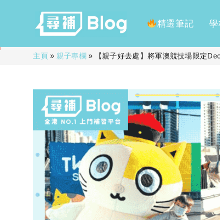
精選筆記
學
Skip
主頁
»
親子專欄
»
【親子好去處】將軍澳競技場限定Deca
to
content