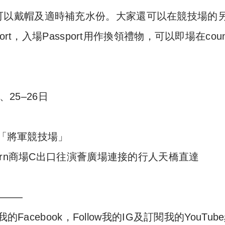
可以戴帽及適時補充水份。大家還可以在競技場的
t，入場Passport用作換領禮物，可以即場在count
、25–26日
樓「將軍競技場」
orn商場C出口往演薈廣場連接的行人天橋直達
———
acebook，Follow我的IG及訂閱我的YouTub