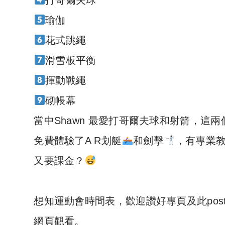
瑜伽
花式跳繩
滑雪板平衡
揮動戰繩
砌帳幕
當中Shawn 最愛打哥爾夫球和射箭，
免費體驗了A R划艇
和劍擊
，有專業教
又要課金？
想知運動會時間表，歡迎讚好專頁及此pos
網頁觀看。