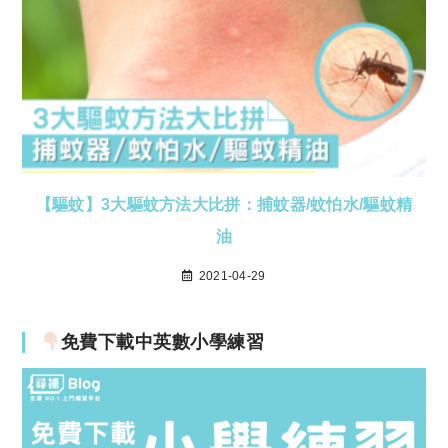
【驅蚊】3大驅蚊方法大比拼：捕蚊器/蚊怕水/驅蚊精
油
2021-04-29
免費下載中英數小學練習