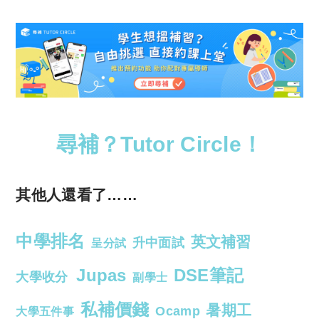
尋補？Tutor Circle！
其他人還看了……
中學排名
英文補習
升中面試
呈分試
Jupas
DSE筆記
大學收分
副學士
私補價錢
暑期工
Ocamp
大學五件事