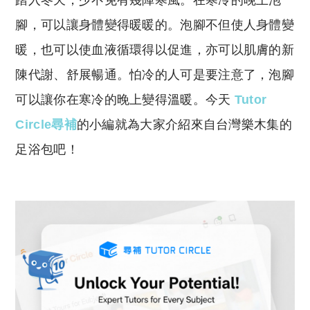
踏入冬天，少不免有幾陣寒風。在寒冷的晚上泡
p
at
y
s
腳，可以讓身體變得暖暖的。泡腳不但使人身體變
Li
A
暖，也可以使血液循環得以促進，亦可以肌膚的新
n
p
陳代謝、舒展暢通。怕冷的人可是要注意了，泡腳
k
p
可以讓你在寒冷的晚上變得溫暖。今天
Tutor
Circle尋補
的小編就為大家介紹來自台灣樂木集的
足浴包吧！