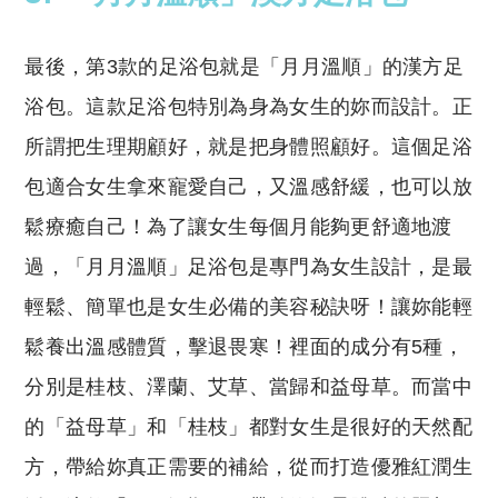
最後，第3款的足浴包就是「月月溫順」的漢方足
浴包。這款足浴包特別為身為女生的妳而設計。正
所謂把生理期顧好，就是把身體照顧好。這個足浴
包適合女生拿來寵愛自己，又溫感舒緩，也可以放
鬆療癒自己！為了讓女生每個月能夠更舒適地渡
過，「月月溫順」足浴包是專門為女生設計，是最
輕鬆、簡單也是女生必備的美容秘訣呀！讓妳能輕
鬆養出溫感體質，擊退畏寒！裡面的成分有5種，
分別是桂枝、澤蘭、艾草、當歸和益母草。而當中
的「益母草」和「桂枝」都對女生是很好的天然配
方，帶給妳真正需要的補給，從而打造優雅紅潤生