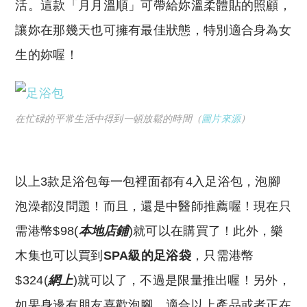
活。這款「月月溫順」可帶給妳溫柔體貼的照顧，
讓妳在那幾天也可擁有最佳狀態，特別適合身為女
生的妳喔！
在忙碌的平常生活中得到一頓放鬆的時間（
圖片來源
）
以上3款足浴包每一包裡面都有4入足浴包，泡腳
泡澡都沒問題！而且，還是中醫師推薦喔！現在只
需港幣$98(
本地店鋪
)就可以在購買了！此外，樂
木集也可以買到
SPA級的足浴袋
，只需港幣
$324(
網上
)就可以了，不過是限量推出喔！另外，
如果身邊有朋友喜歡泡腳、適合以上產品或者正在