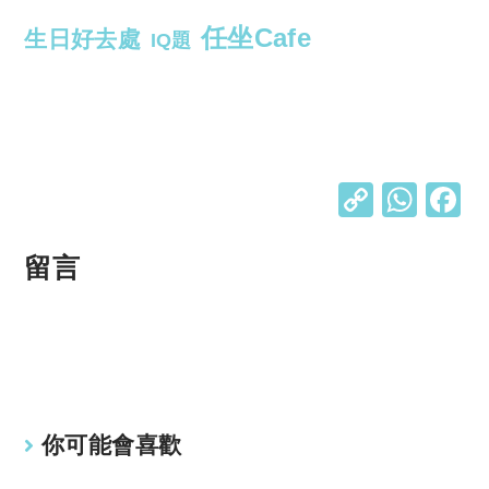
任坐Cafe
生日好去處
IQ題
C
W
o
h
p
at
留言
y
s
Li
A
n
p
k
p
你可能會喜歡