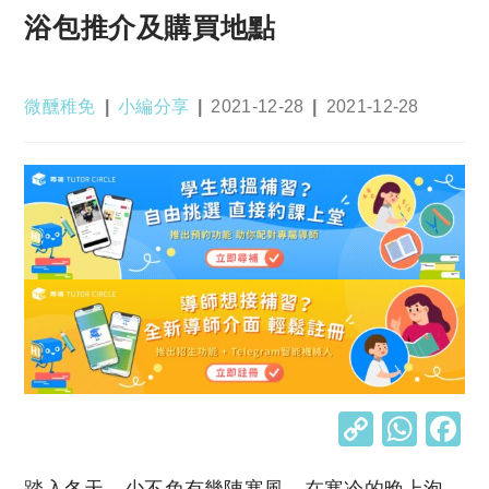
浴包推介及購買地點
Post
Post
Post
Post
微醺稚免
小編分享
2021-12-28
2021-12-28
author:
category:
published:
last
modified:
C
W
o
h