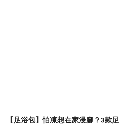
【足浴包】怕凍想在家浸腳？3款足