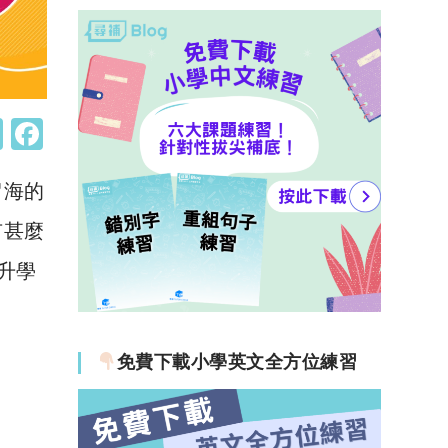
W
F
h
a
留海的
at
c
s
e
有甚麼
A
b
升學
p
o
p
o
k
免費下載小學英文全方位練習