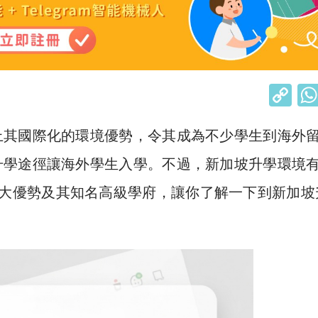
C
o
上其國際化的環境優勢，令其成為不少學生到海外
p
y
升學途徑讓海外學生入學。不過，新加坡升學環境
Li
大優勢及其知名高級學府，讓你了解一下到新加坡
n
k