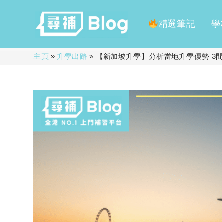
精選筆記
學
Skip
主頁
»
升學出路
»
【新加坡升學】分析當地升學優勢 3
to
content