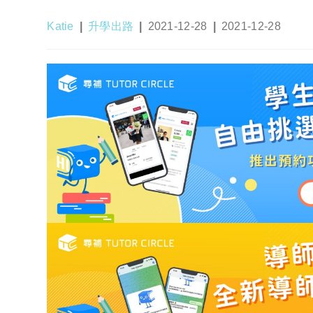
Post
Post
Post
Post
Katie
升學出路
2021-12-28
2021-12-28
author:
category:
published:
last
modified: