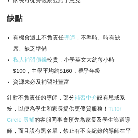
家長可從旁觀察並給予意見
缺點
有機會遇上不負責任
導師
，不準時、時有缺
席、缺乏準備
私人補習價錢
較貴，小學英文大約每小時
$100，中學平均約$160，視乎年級
資源未必及補習社豐富
針對不負責任的導師，部分
補習中介
設有懲戒系
統，以便為學生和家長提供更優質服務！
Tutor
Circle 尋補
的客服同事會預先為家長及學生篩選導
師，而且設有黑名單，禁止有不良紀錄的導師在平