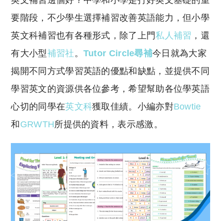
英文補習邊個好？中學和小學是打好英文基礎的重
p
at
y
s
要階段，不少學生選擇補習改善英語能力，但小學
Li
A
英文科補習也有各種形式，除了上門
私人補習
，還
n
p
有大小型
補習社
。
Tutor Circle尋補
今日就為大家
k
p
揭開不同方式學習英語的優點和缺點，並提供不同
學習英文的資源供各位參考，希望幫助各位學英語
心切的同學在
英文科
獲取佳績。小編亦對
Bowtie
和
GRWTH
所提供的資料，表示感激。