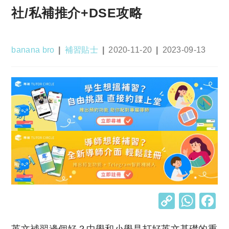
社/私補推介+DSE攻略
Post
Post
Post
Post
banana bro
補習貼士
2020-11-20
2023-09-13
author:
category:
published:
last
modified:
C
W
o
h