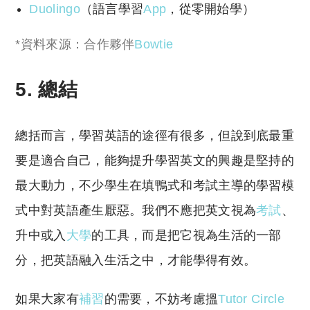
Duolingo
（語言學習
App
，從零開始學）
*資料來源：合作夥伴
Bowtie
5. 總結
總括而言，學習英語的途徑有很多，但說到底最重
要是適合自己，能夠提升學習英文的興趣是堅持的
最大動力，不少學生在填鴨式和考試主導的學習模
式中對英語產生厭惡。我們不應把英文視為
考試
、
升中或入
大學
的工具，而是把它視為生活的一部
分，把英語融入生活之中，才能學得有效。
如果大家有
補習
的需要，不妨考慮搵
Tutor Circle