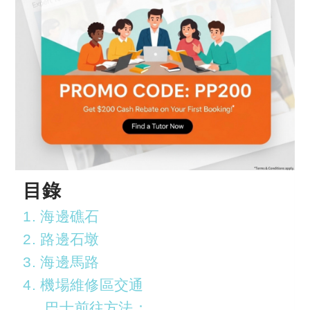
目錄
1. 海邊礁石
2. 路邊石墩
3. 海邊馬路
4. 機場維修區交通
巴士前往方法：