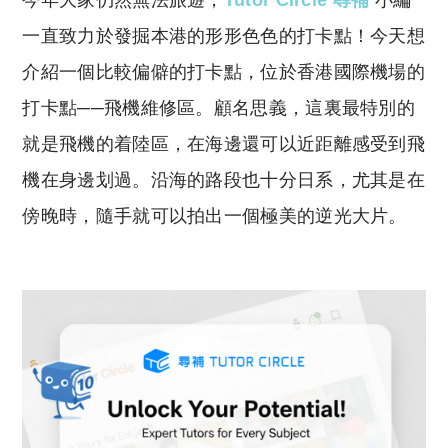
今年大家仍然無法旅遊，
Tutor Circle 尋補
小編
p
at
y
s
一直致力於發掘本港的形形色色的打卡點！今天想
Li
A
介紹一個比較偏僻的打卡點，位於香港國際機場的
n
p
打卡點──飛機維修區。顧名思義，這裏最特別的
k
p
就是飛機的着陸區，在海邊還可以近距離感受到飛
機在身邊划過。沿海的路段也十分日系，尤其是在
傍晚時，隨手就可以拍出一個極美的逆光大片。