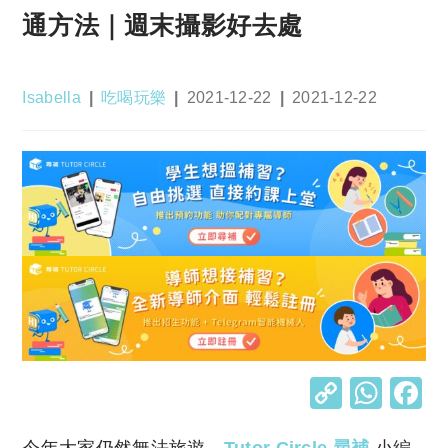
通方法｜週末攝影好去處
Post
Post
Post
Post
Isabella
吃喝玩樂
2021-12-22
2021-12-22
author:
category:
published:
last
modified:
C
W
o
h