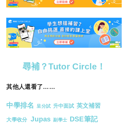
尋補？Tutor Circle！
其他人還看了……
中學排名
英文補習
升中面試
呈分試
Jupas
DSE筆記
大學收分
副學士