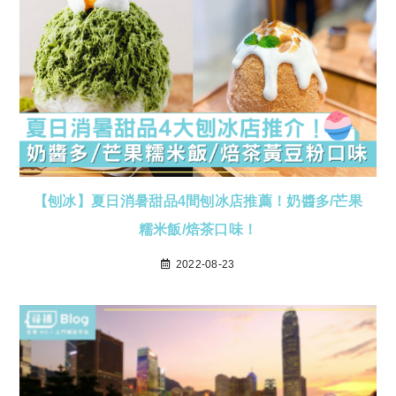
【刨冰】夏日消暑甜品4間刨冰店推薦！奶醬多/芒果
糯米飯/焙茶口味！
2022-08-23