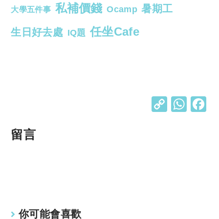
私補價錢
暑期工
Ocamp
大學五件事
任坐Cafe
生日好去處
IQ題
C
W
o
h
p
at
留言
y
s
Li
A
n
p
k
p
你可能會喜歡