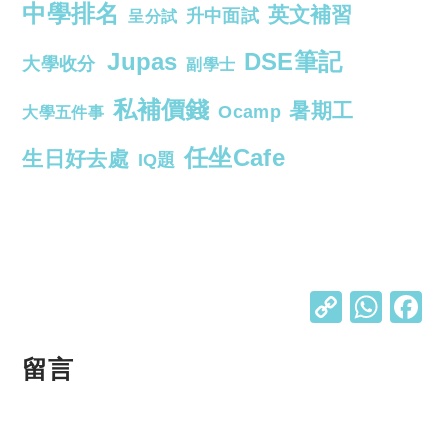
中學排名
英文補習
升中面試
呈分試
Jupas
DSE筆記
大學收分
副學士
私補價錢
暑期工
Ocamp
大學五件事
任坐Cafe
生日好去處
IQ題
C
W
o
h
p
at
留言
y
s
Li
A