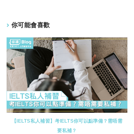
n
p
k
p
你可能會喜歡
【IELTS私人補習】考IELTS你可以點準備？需唔需
要私補？