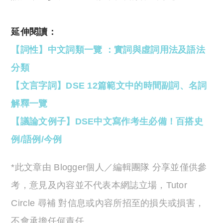
延伸閱讀：
【詞性】中文詞類一覽 ：實詞與虛詞用法及語法
分類
【文言字詞】DSE 12篇範文中的時間副詞、名詞
解釋一覽
【議論文例子】DSE中文寫作考生必備！百搭史
例/語例/今例
*此文章由 Blogger個人／編輯團隊 分享並僅供參
考，意見及內容並不代表本網誌立場，Tutor
Circle 尋補 對信息或內容所招至的損失或損害，
不會承擔任何責任。