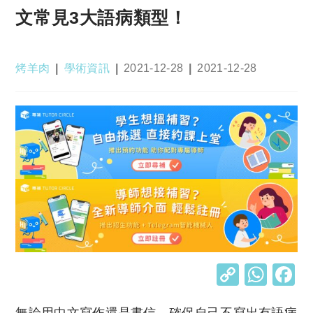
文常見3大語病類型！
Post
Post
Post
Post
烤羊肉
學術資訊
2021-12-28
2021-12-28
author:
category:
published:
last
modified:
C
W
o
h