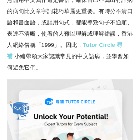
無論用中文寫作還是書信，確保自己不寫出有語病
p
at
y
s
的病句比文章字詞花巧華麗更重要。有時分不清口
Li
A
語和書面語，或誤用句式，都能導致句子不通順、
n
p
表達不清晰，使看的人難以理解或理解錯誤，香港
k
p
人網絡俗稱「1999」。因此，
Tutor Circle 尋
補
小編帶領大家認識常見的中文語病，並學習如
何避免它們。