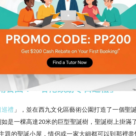
：「香港繽紛冬日巡禮」
冰雪奇幻國度」
藝術公園：
「香港繽紛冬日巡禮」
日巡禮
」，並在西九文化區藝術公園打造了一個聖
如是一棵高達20米的巨型聖誕樹，聖誕樹上掛滿
同主題的聖誕小屋，情侶或一家大細都可以到那裡盡