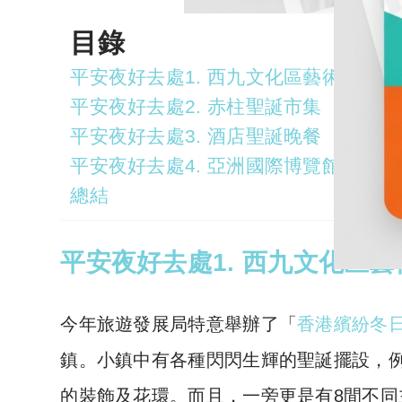
目錄
平安夜好去處1. 西九文化區藝術公園
平安夜好去處2. 赤柱聖誕市集
平安夜好去處3. 酒店聖誕晚餐
平安夜好去處4. 亞洲國際博覽館：「
總結
平安夜好去處1. 西九文化區
今年旅遊發展局特意舉辦了「
香港繽紛冬
鎮。小鎮中有各種閃閃生輝的聖誕擺設，例
的裝飾及花環。而且，一旁更是有8間不