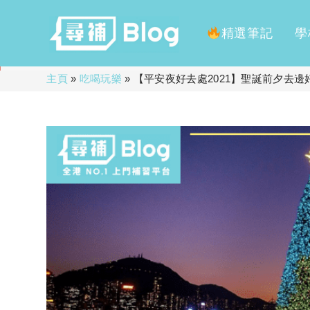
精選筆記
學
Skip
主頁
»
吃喝玩樂
»
【平安夜好去處2021】聖誕前夕去邊
to
content