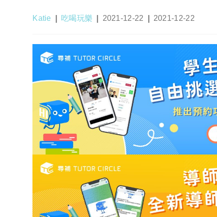
Post
Post
Post
Post
Katie
吃喝玩樂
2021-12-22
2021-12-22
author:
category:
published:
last
modified: