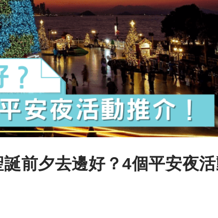
】聖誕前夕去邊好？4個平安夜活