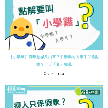
【小學雞】有咩意思及由來？中學鴨同大學牛又係點
嚟？｜反「豆」知識
2021-11-03