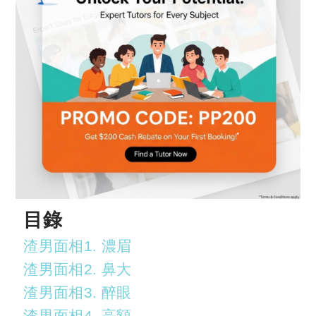
目錄
渣男面相1. 濃眉
渣男面相2. 鼻大
渣男面相3. 醉眼
渣男面相4. 高額