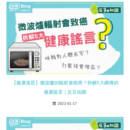
【健康迷思】微波爐的輻射會致癌？拆解5大網傳的
健康謠言｜反豆知識
2022-01-17