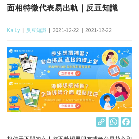
面相特徵代表易出軌｜反豆知識
Post
Post
Post
Post
KaiLy
反豆知識
2021-12-22
2021-12-22
author:
category:
published:
last
modified:
C
W
o
h