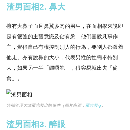
渣男面相2. 鼻大
擁有大鼻子而且鼻翼多肉的男生，在面相學來說即
是有很強的主觀意識及佔有慾，他們喜歡凡事作
主，覺得自己有權控制別人的行為，要別人都跟着
他走。亦有說鼻的大小，代表男性的性需求特別
大，如果另一半「餵唔飽」，很容易就出去「偷
食」。
時間管理大師羅志祥出軌事件（圖片來源：
羅志祥ig
）
渣男面相3. 醉眼