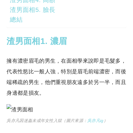
渣男面相5. 臉長
總結
渣男面相1. 濃眉
擁有濃密眉毛的男生，在面相學來說即是毛髮多，
代表性慾比一般人強，特別是眉毛前端濃密，而後
端稀疏的男生，他們重視朋友遠多於另一半，而且
身邊都是損友。
吳亦凡因迷姦未成年女性入獄（圖片來源：
吳亦凡ig
）