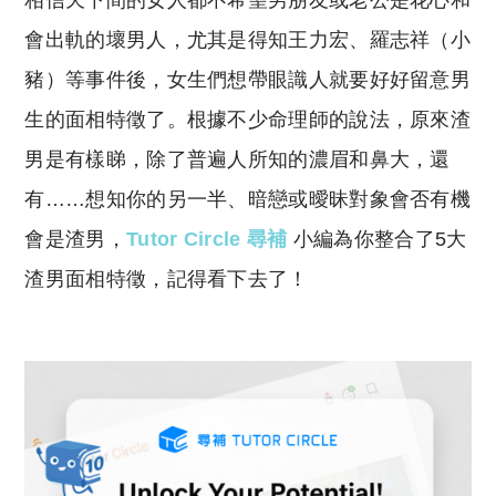
相信天下間的女人都不希望男朋友或老公是花心和
p
at
y
s
會出軌的壞男人，尤其是得知王力宏、羅志祥（小
Li
A
豬）等事件後，女生們想帶眼識人就要好好留意男
n
p
生的面相特徵了。根據不少命理師的說法，原來渣
k
p
男是有樣睇，除了普遍人所知的濃眉和鼻大，還
有……想知你的另一半、暗戀或曖昧對象會否有機
會是渣男，
Tutor Circle 尋補
小編為你整合了5大
渣男面相特徵，記得看下去了！