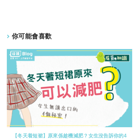
Li
A
n
p
k
p
你可能會喜歡
【冬天着短裙】原來係趁機減肥？女生沒告訴你的4