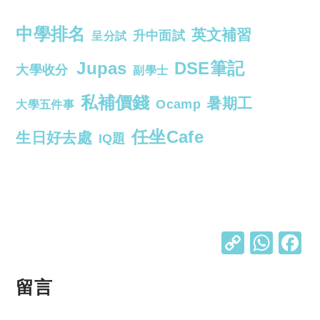
中學排名
英文補習
升中面試
呈分試
Jupas
DSE筆記
大學收分
副學士
私補價錢
暑期工
Ocamp
大學五件事
任坐Cafe
生日好去處
IQ題
C
W
o
h
p
at
留言
y
s