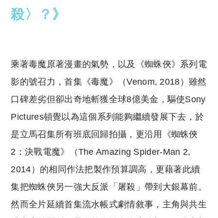
殺〉？》
乘著毒魔原著漫畫的氣勢，以及《蜘蛛俠》系列電
影的號召力，首集《毒魔》（Venom, 2018）雖然
口碑差劣但卻出奇地斬獲全球8億美金，驅使Sony
Pictures頓覺以為這個系列能夠繼續發展下去，於
是立馬召集所有班底回歸拍攝，更沿用《蜘蛛俠
2：決戰電魔》（The Amazing Spider-Man 2,
2014）的相同作法把製作預算調高，更藉著此續
集把蜘蛛俠另一強大反派「屠殺」帶到大銀幕前。
然而全片延續首集流水帳式劇情敘事，主角與共生