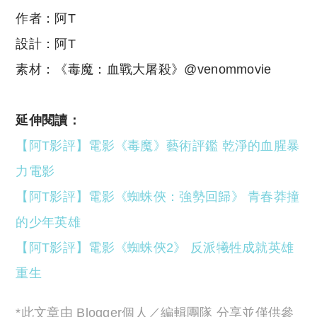
作者：阿T
設計：阿T
素材：《毒魔：血戰大屠殺》@venommovie
延伸閱讀：
【阿T影評】電影《毒魔》藝術評鑑 乾淨的血腥暴
力電影
【阿T影評】電影《蜘蛛俠：強勢回歸》 青春莽撞
的少年英雄
【阿T影評】電影《蜘蛛俠2》 反派犧牲成就英雄
重生
*此文章由 Blogger個人／編輯團隊 分享並僅供參