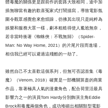
體毒魔的關係更是跟前作的套路大致相同，途中加
插無聊當有趣的歡喜冤家式打鬧描寫，導致電影氛
圍令觀眾感覺愈來愈煩躁，彷彿其出現只是純粹為
娛樂和服務大眾一樣，劇本粗糙得使人尷尬無奈，
若非當時衝著《蜘蛛俠：不戰無歸》（Spider-
Man: No Way Home, 2021）的片尾片段而進場，
相信我已經可以避過這殘酷的一劫了。
雖然自己不太喜歡這個系列，但無可否認首集《毒
魔》（Venom, 2018）確實是一部機關算盡的商業
作品，靠著極具人氣的漫畫角色，配合荷里活最具
影響力之一的演員Tom Hardy分別飾演主角Eddie
Brock和毒魔兩個角色，成功堆砌出相關類型電影