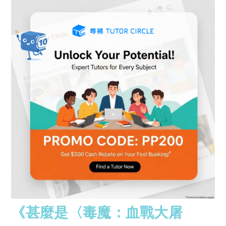
《甚麼是〈毒魔：血戰大屠