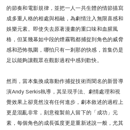
的節奏和電影規律，並把一人一共生體的情節描寫
成多重人格的相處與相融，為劇情注入無限喜感和
娛樂元素。即使失去原著漫畫的重口味和血腥風
格，但某幾幕如中段的煙霧戰都捕捉到角色的威脅
感和恐怖氛圍，哪怕只有一剎那的快感，首集仍是
足以能夠讓觀眾在觀影過程中感到歡快。
然而，當本集換成靠動作捕捉技術而聞名的新晉導
演Andy Serkis執導，其呈現手法、劇情處理和視
覺效果上卻竟然沒有任何進步，劇本敘述的過程上
更是混亂非常，刻意複製前人留下的「成功」元
素，每個角色的成長弧度更是重新述說一般，尤其