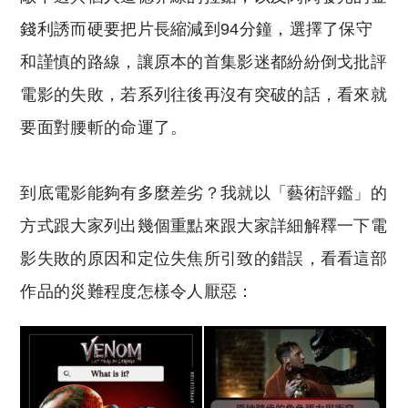
錢利誘而硬要把片長縮減到94分鐘，選擇了保守
和謹慎的路線，讓原本的首集影迷都紛紛倒戈批評
電影的失敗，若系列往後再沒有突破的話，看來就
要面對腰斬的命運了。
到底電影能夠有多麼差劣？我就以「藝術評鑑」的
方式跟大家列出幾個重點來跟大家詳細解釋一下電
影失敗的原因和定位失焦所引致的錯誤，看看這部
作品的災難程度怎樣令人厭惡：