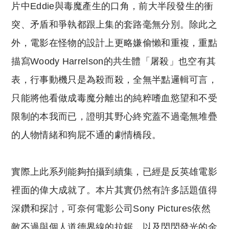
片中Eddie與毒魔產生的口角，前大半段發生的衝
突、矛盾和爭執都跟上集的套路毫無分別。除此之
外，電影在怪物的設計上更略嫌偷懶和重複，重點
描寫Woody Harrelson的共生體「屠殺」也空有其
表，行事動機只是為殺而殺，全無半點邏輯可言，
只能將他看做成毒魔分離出的純粹嗜血慾望和不受
限制的本我而已，證明其野心終究蓋不過毫無堆疊
的人物情緒和狗屁不通的劇情橋段。
實際上此系列能夠拍攝到續集，已經是反英雄電影
裡面的偉大成就了。本片其實仍然有許多話題值得
深鑽和探討，可奈何電影公司Sony Pictures依然
敵不過與個人道德界線的拉鋸，以及閃閃發光的金