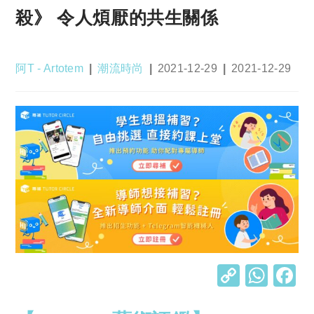
殺》 令人煩厭的共生關係
Post
Post
Post
Post
阿T - Artotem
潮流時尚
2021-12-29
2021-12-29
author:
category:
published:
last
modified:
C
W
o
h