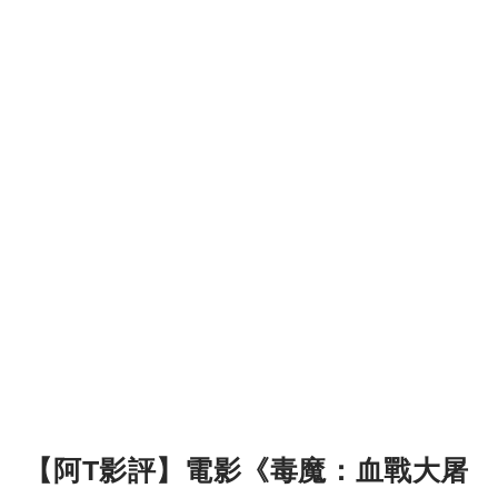
【阿T影評】電影《毒魔：血戰大屠