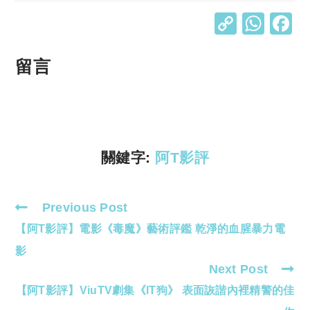
C
W
o
h
p
at
留言
y
s
Li
A
n
p
k
p
關鍵字:
阿T影評
Previous Post
Read
【阿T影評】電影《毒魔》藝術評鑑 乾淨的血腥暴力電
more
articles
影
Next Post
【阿T影評】ViuTV劇集《IT狗》 表面詼諧內裡精警的佳