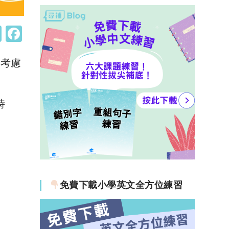
W
F
h
a
為考慮
at
c
s
e
A
b
時
p
o
p
o
k
免費下載小學英文全方位練習