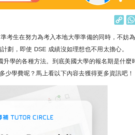
C
o
E 準考生在努力為考入本地大學準備的同時，不妨
p
y
計劃，即使 DSE 成績沒如理想也不用太擔心。
Li
國升學
的各種方法。到底美國大學的報名期是什麼
n
準備多少學費呢？馬上看以下內容去獲得更多資訊吧！
k