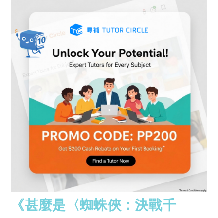
《甚麼是〈蜘蛛俠：決戰千