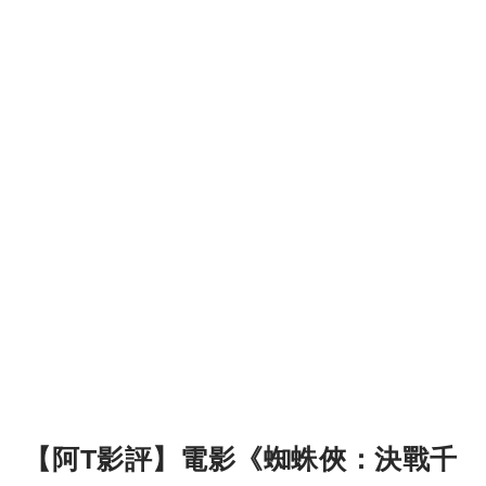
【阿T影評】電影《蜘蛛俠：決戰千