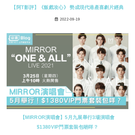
【阿T影評】《飯戲攻心》 勢成現代港產喜劇片經典
2022-09-19
【MIRROR演唱會】5月九展舉行3場演唱會
$1380VIP門票套裝包啲咩？