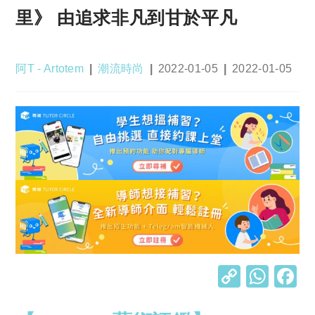
里》 由追求非凡到甘於平凡
Post
Post
Post
Post
阿T - Artotem
潮流時尚
2022-01-05
2022-01-05
author:
category:
published:
last
modified:
C
W
o
h