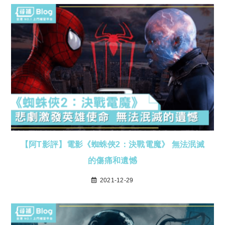
【阿T影評】電影《蜘蛛俠2：決戰電魔》 無法泯滅
的傷痛和遺憾
2021-12-29