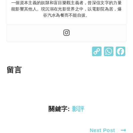
一個資本主義的奴隸和盲目樂觀主義者，曾深信文字的力量
能影響其他人。現沉溺在光影世界之中，以電影院為居，爆
谷汽水為餐而不能自拔。
C
W
o
h
p
at
留言
y
s
Li
A
n
p
k
p
關鍵字:
影評
Next Post
Read