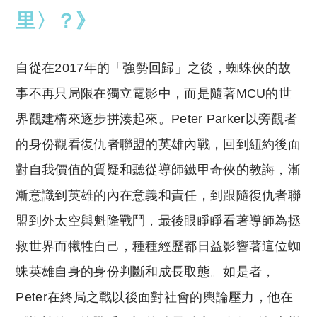
里〉？》
自從在2017年的「強勢回歸」之後，蜘蛛俠的故
事不再只局限在獨立電影中，而是隨著MCU的世
界觀建構來逐步拼湊起來。Peter Parker以旁觀者
的身份觀看復仇者聯盟的英雄內戰，回到紐約後面
對自我價值的質疑和聽從導師鐵甲奇俠的教誨，漸
漸意識到英雄的內在意義和責任，到跟隨復仇者聯
盟到外太空與魁隆戰鬥，最後眼睜睜看著導師為拯
救世界而犧牲自己，種種經歷都日益影響著這位蜘
蛛英雄自身的身份判斷和成長取態。如是者，
Peter在終局之戰以後面對社會的輿論壓力，他在