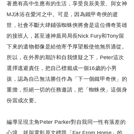
著應有高中生應有的生活，享受良辰美景、與女神
MJ沐浴在愛河之中。可是，因為鐵甲奇俠的逝
世，社會不斷大肆鋪張蜘蛛俠將會是這位傳奇英雄
的接班人，甚至連神盾局局長Nick Fury和Tony留
下來的遺物都像是給他寄予厚望般使他無所適從。
所以，在外界的期許和自我懷疑之下，Peter這次
選擇逃避責任，把自己標籤成一個16歲的小男
孩，認為自己無法勝任作為「下一個鐵甲奇俠」的
重擔，拒絕一切的任務邀請，把「蜘蛛俠」這個身
份當成次要。
編導呈現主角Peter Parker對自我同一性有落差的
心境，就與電影原文標題「Far From Home」的