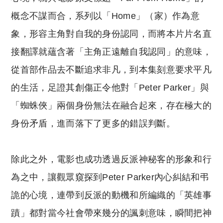
概念不謀而合，系列以「Home」（家）作為意
象，形容主角對自我的身份認同，而將本片片名直
接翻譯就蘊含著「主角正遠離自我認同」的意味，
從首部作品去不斷追求非凡，到本集刻意要求平凡
的生活，足證其創傷正令他對「Peter Parker」與
「蜘蛛俠」兩個身份無法在融合起來，存在極大的
身份矛盾，進而落下了更多的錯誤判斷。
除此之外，電影也成功透過反派神秘客的形象和行
為之中，讓觀眾窺探到Peter Parker內心糾結和弔
詭的心境，連帶到反派的動機和所編織的「英雄事
蹟」都對當今社會帶來幾分的諷刺意味，瞬間把神