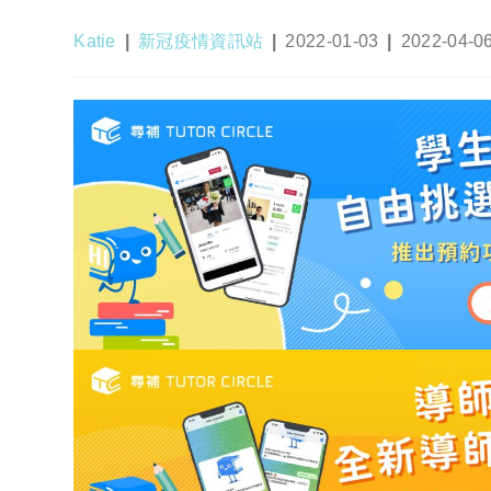
Post
Post
Post
Post
Katie
新冠疫情資訊站
2022-01-03
2022-04-0
author:
category:
published:
last
modified: