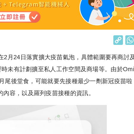
C
o
在2月24日落實擴大疫苗氣泡，具體範圍要再商討
p
y
未有計劃擴至私人工作空間及商場等。由於Omic
Li
2月尾後堂食，可能就要先接種最少一劑新冠疫苗啦
n
的內容，以及羅列疫苗接種的資訊。
k