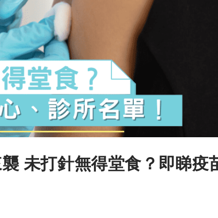
n來襲 未打針無得堂食？即睇疫