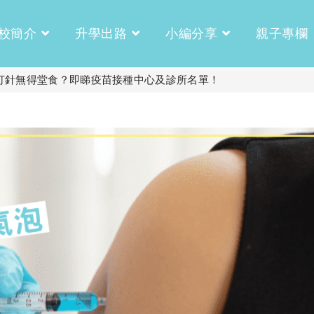
校簡介
升學出路
小編分享
親子專欄
 未打針無得堂食？即睇疫苗接種中心及診所名單！