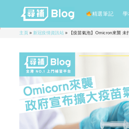
精選筆記
學
Skip
主頁
»
新冠疫情資訊站
»
【疫苗氣泡】Omicron來襲
to
content