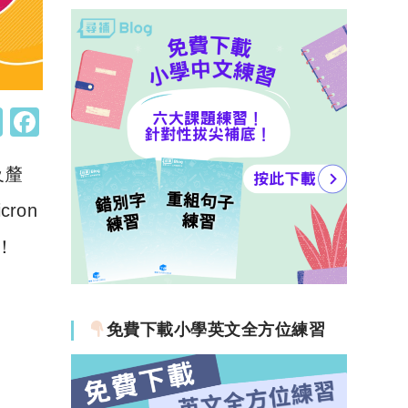
W
F
h
a
及釐
at
c
s
e
ron
A
b
！
p
o
p
o
k
免費下載小學英文全方位練習