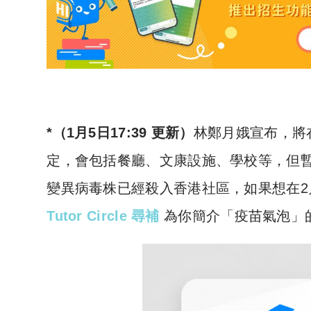
*（1月5日17:39 更新）
林鄭月娥宣布，將
定，會包括餐廳、文康設施、學校等，但暫時
變異病毒株已經殺入香港社區，如果想在
Tutor Circle 尋補
為你簡介「疫苗氣泡」