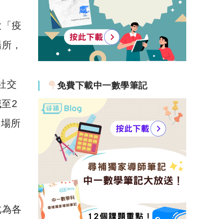
大「疫
場所，
社交
免費下載中一數學筆記
至2
樂場所
此為各