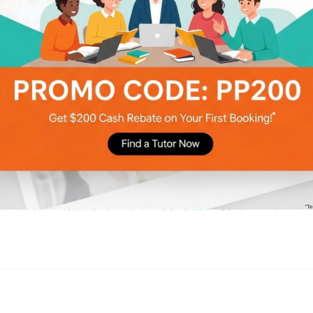
夠豁免於「疫苗氣泡」的範圍嗎？
種第三針疫苗？
經接種了第一劑復必泰疫苗，何時需要打第二針？