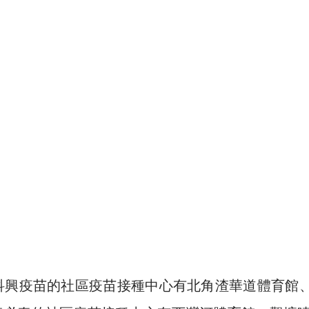
科興疫苗的社區疫苗接種中心有北角渣華道體育館