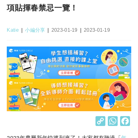
項貼揮春禁忌一覽！
Post
Post
Post
Post
Katie
小編分享
2023-01-19
2023-01-19
author:
category:
published:
last
modified:
C
W
o
h