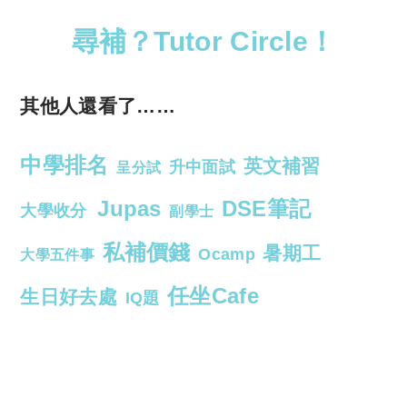
尋補？Tutor Circle！
其他人還看了……
中學排名
英文補習
升中面試
呈分試
Jupas
DSE筆記
大學收分
副學士
私補價錢
暑期工
Ocamp
大學五件事
任坐Cafe
生日好去處
IQ題