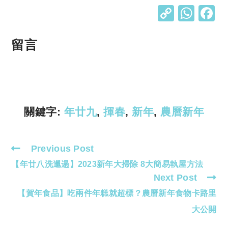
C
W
o
h
p
at
留言
y
s
Li
A
n
p
k
p
關鍵字:
年廿九
,
揮春
,
新年
,
農曆新年
Previous Post
Read
【年廿八洗邋遢】2023新年大掃除 8大簡易執屋方法
more
Next Post
articles
【賀年食品】吃兩件年糕就超標？農曆新年食物卡路里
大公開