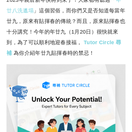
2023年農曆新年快將到來了！大家都有聽過「
年
p
at
y
s
廿八洗邋塌
」這個習俗，而你們又是否知道每當年
Li
A
廿九，原來有貼揮春的傳統？而且，原來貼揮春也
n
p
十分講究！今年的年廿九（1月20日）很快就來
k
p
到，為了可以順利地迎春接福，
Tutor Circle 尋
補
為你介紹年廿九貼揮春時的禁忌！