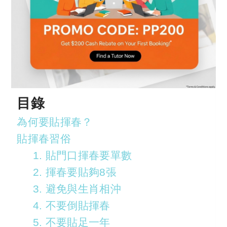
目錄
為何要貼揮春？
貼揮春習俗
1. 貼門口揮春要單數
2. 揮春要貼夠8張
3. 避免與生肖相沖
4. 不要倒貼揮春
5. 不要貼足一年