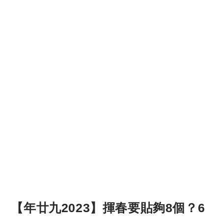
【年廿九2023】揮春要貼夠8個？6