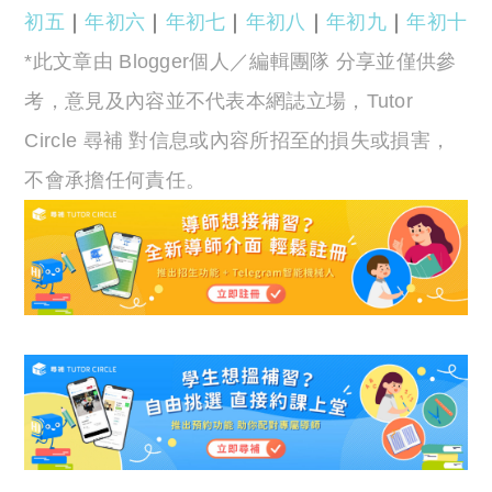
初五
｜
年初六
｜
年初七
｜
年初八
｜
年初九
｜
年初十
*此文章由 Blogger個人／編輯團隊 分享並僅供參
考，意見及內容並不代表本網誌立場，Tutor
Circle 尋補 對信息或內容所招至的損失或損害，
不會承擔任何責任。