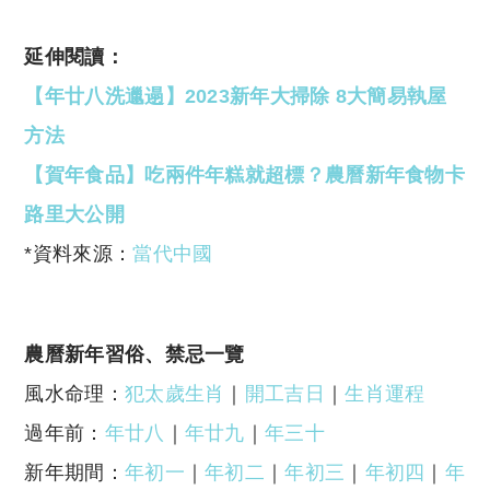
延伸閱讀：
【年廿八洗邋遢】2023新年大掃除 8大簡易執屋
方法
【賀年食品】吃兩件年糕就超標？農曆新年食物卡
路里大公開
*資料來源：
當代中國
農曆新年習俗、禁忌一覽
風水命理：
犯太歲生肖
｜
開工吉日
｜
生肖運程
過年前：
年廿八
｜
年廿九
｜
年三十
新年期間：
年初一
｜
年初二
｜
年初三
｜
年初四
｜
年