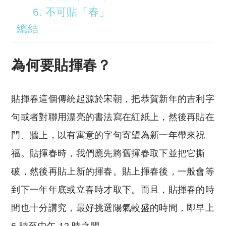
6. 不可貼「春」
總結
為何要貼揮春？
貼揮春這個傳統起源於宋朝，把恭賀新年的吉利字
句或者對聯用漂亮的書法寫在紅紙上，然後再貼在
門、牆上，以有寓意的字句寄望為新一年帶來祝
福。貼揮春時，我們應先將舊揮春取下並把它撕
破，然後再貼上新的揮春。貼上揮春後，一般會等
到下一年年底或立春時才取下。而且，貼揮春的時
間也十分講究，最好挑選陽氣較盛的時間，即早上
6 時至中午 12 時之間。