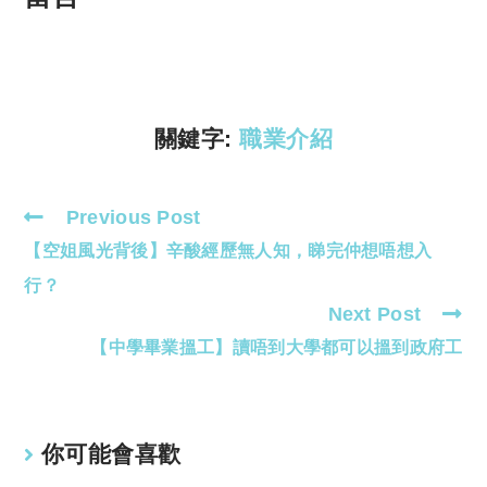
y
s
Li
A
n
p
k
p
關鍵字:
職業介紹
Previous Post
Read
【空姐風光背後】辛酸經歷無人知，睇完仲想唔想入
more
articles
行？
Next Post
【中學畢業搵工】讀唔到大學都可以搵到政府工
你可能會喜歡