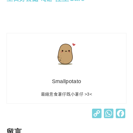
Smallpotato
最鐘意食薯仔既小薯仔 >3<
C
W
o
h
p
at
留言