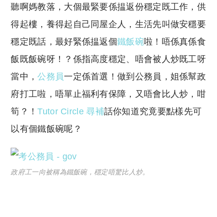
聽啊媽教落，大個最緊要係揾返份穩定既工作，供
p
at
y
s
得起樓，養得起自己同屋企人，生活先叫做安穩要
Li
A
穩定既話，最好緊係揾返個
鐵飯碗
啦！唔係真係食
n
p
飯既飯碗呀！？係指高度穩定、唔會被人炒既工呀
k
p
當中，
公務員
一定係首選！做到公務員，姐係幫政
府打工啦，唔單止福利有保障，又唔會比人炒，咁
筍？！
Tutor Circle 尋補
話你知道
究竟要點樣先可
以有個鐵飯碗呢？
政府工一向被稱為鐵飯碗，穩定唔驚比人炒。