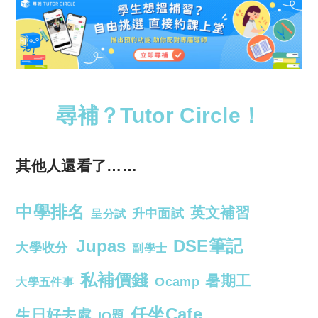
尋補？Tutor Circle！
其他人還看了……
中學排名
英文補習
升中面試
呈分試
Jupas
DSE筆記
大學收分
副學士
私補價錢
暑期工
Ocamp
大學五件事
任坐Cafe
生日好去處
IQ題