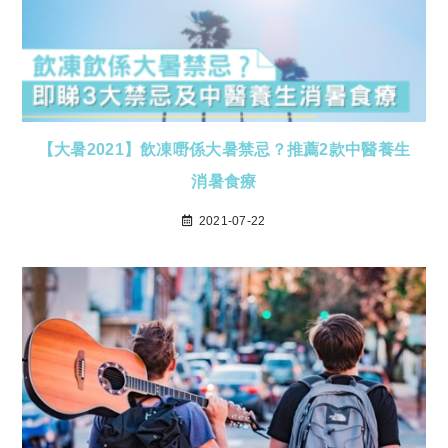
【大暑2021】飲凍嘢係大暑禁忌？推薦2款中醫養生
消暑食療
2021-07-22