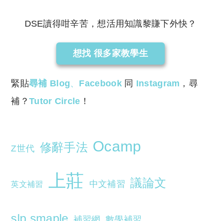
DSE讀得咁辛苦，想活用知識黎賺下外快？
想找 很多家教學生
緊貼
尋補 Blog
、
Facebook
同
Instagram
，尋
補？
Tutor Circle
！
Ocamp
修辭手法
Z世代
上莊
議論文
中文補習
英文補習
slp smaple
補習網
數學補習