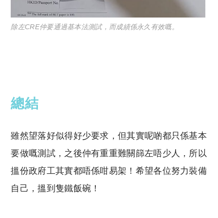
除左CRE仲要通過基本法測試，而成績係永久有效嘅。
總結
雖然望落好似得好少要求，但其實呢啲都只係基本
要做嘅測試，之後仲有重重難關篩左唔少人，所以
搵份政府工其實都唔係咁易架！希望各位努力裝備
自己，搵到隻鐵飯碗！