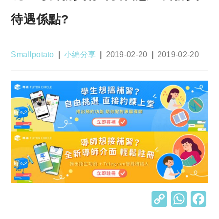
待遇係點?
Post
Post
Post
Post
Smallpotato
小編分享
2019-02-20
2019-02-20
author:
category:
published:
last
modified:
C
W
o
h