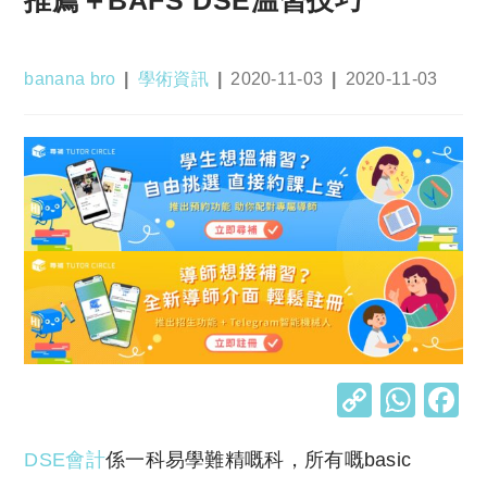
Post
Post
Post
Post
banana bro
學術資訊
2020-11-03
2020-11-03
author:
category:
published:
last
modified:
C
W
o
h
DSE會計
係一科易學難精
嘅
科，所有
嘅
basic
p
at