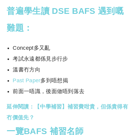
普遍學生讀 DSE BAFS 遇到
嘅
難題：
Concept多又亂
考試永遠都係見步行步
溫書冇方向
Past Paper
多到唔想揭
前面一唔識，後面做唔到落去
延伸閱讀：【中學補習】補習費咁貴，但係貴得有
冇價值先？
一覽BAFS 補習名師