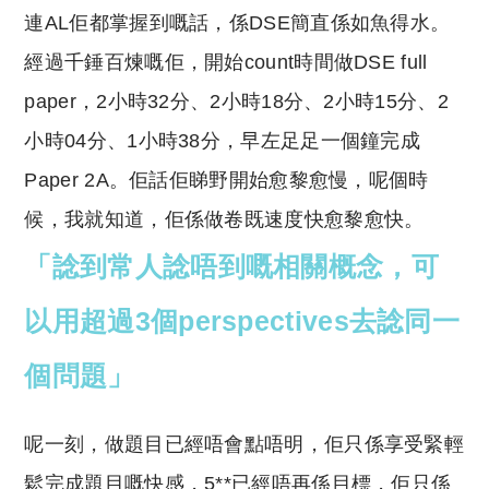
連AL佢都掌握到
嘅
話，係DSE簡直係如魚得水。
經過千錘百煉
嘅
佢，開始count時間做DSE full
paper，2小時32分、2小時18分、2小時15分、2
小時04分、1小時38分，早左足足一個鐘完成
Paper 2A。佢話佢睇野開始愈黎愈慢，呢個時
候，我就知道，佢係做卷既速度快愈黎愈快。
「諗到常人諗唔到
嘅
相關概念，可
以用超過3個perspectives去諗同一
個問題」
呢一刻，做題目已經唔會點唔明，佢只係享受緊輕
鬆完成題目
嘅
快感，5**已經唔再係目標，佢只係