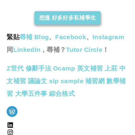
reserved. 此文章未經許可，不得轉載。
想搵 好多好多私補學生
緊貼
尋補 Blog
、
Facebook
、
Instagram
同
LinkedIn
，尋補？
Tutor Circle
！
Z世代
修辭手法
Ocamp
英文補習
上莊
中
文補習
議論文
slp sample
補習網
數學補
習
大學五件事
綜合格式
WordPress
LinkedIn
Instagram