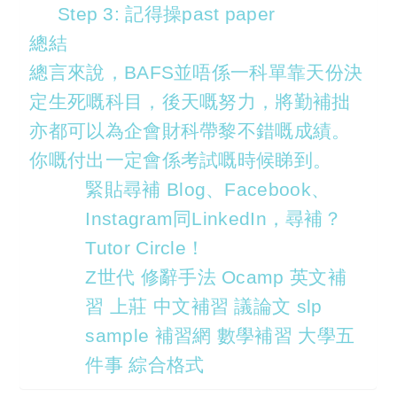
Step 3: 記得操past paper
總結
總言來說，BAFS並唔係一科單靠天份決
定生死嘅科目，後天嘅努力，將勤補拙
亦都可以為企會財科帶黎不錯嘅成績。
你嘅付出一定會係考試嘅時候睇到。
緊貼尋補 Blog、Facebook、
Instagram同LinkedIn，尋補？
Tutor Circle！
Z世代 修辭手法 Ocamp 英文補
習 上莊 中文補習 議論文 slp
sample 補習網 數學補習 大學五
件事 綜合格式