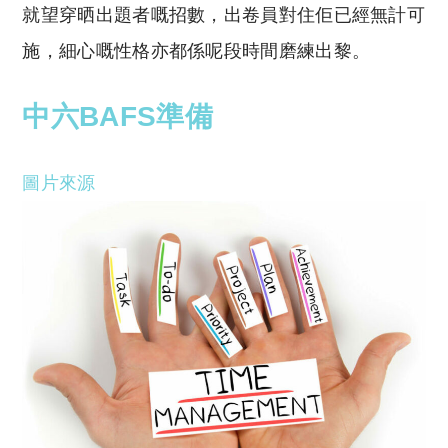
就望穿晒出題者
嘅
招數，出卷員對住佢已經無計可
施，細心
嘅
性格亦都係呢段時間磨練出黎。
中六BAFS準備
圖片來源