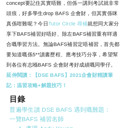
y
s
concept要記住其實唔難，但係一講到考試就非常
Li
A
頭痕，好多學生drop BAFS 企會財，但其實係咪
n
p
真係咁難呢？今日
Tutor Circle 尋補
就想同大家分
k
p
享下BAFS補習好唔好、除左BAFS補習重有咩適
合嘅學習方法。無論BAFS補習定唔補習，首先都
要知道嘅係5**
讀書歷程、
應考技巧分享
，希望幫
到各位有志喺BAFS 企會財考好成績
嘅
同學仔。
延伸閱讀：【DSE BAFS】2021企會財精讀筆
記：温習攻略+解題技巧！
目錄
普遍學生讀 DSE BAFS 遇到嘅難題：
一覽BAFS 補習名師