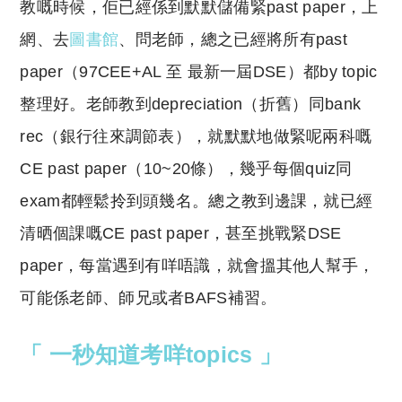
教
嘅
時候，佢已經係到默默儲備緊past paper，上
網、去
圖書館
、問老師，總之已經將所有past
paper（
97CEE+AL 至 最新一屆DSE
）都by topic
整理好。老師教到depreciation（折舊）同bank
rec（銀行往來調節表），就默默地做緊呢兩科
嘅
CE past paper（10~20條），幾乎每個quiz同
exam都輕鬆拎到頭幾名。總之教到邊課，就已經
清晒個課
嘅
CE past paper，甚至挑戰緊DSE
paper，每當遇到有咩唔識，就會搵其他人幫手，
可能係老師、師兄或者BAFS補習。
「
一秒知道考咩topics 」