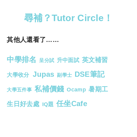
尋補？Tutor Circle！
其他人還看了……
中學排名
英文補習
升中面試
呈分試
Jupas
DSE筆記
大學收分
副學士
私補價錢
暑期工
Ocamp
大學五件事
任坐Cafe
生日好去處
IQ題