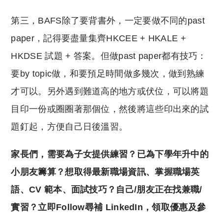
第三，BAFS除了要背書外，一定要做不同的past
paper，記得要盡量集齊
HKCEE + HKALE +
HKDSE
試題
+
答案。但做past paper都有技巧：
要by topic做，和要預足時間做多幾次，做到熟練
才可以。另外遇到難道高的地方或伏位，可以將題
目印一份或圈圈著那個位，然後將這些印出來的試
題釘起，方便自己日後溫習。
家長們，需要為子女提供練習？已為下學年升中的
小朋友籌算？
想
取得最新職場資訊、掌握職場英
語、CV 範本、面試技巧？自己/朋友正在找兼職/
實習？立即Follow尋補 LinkedIn，領取優惠及參