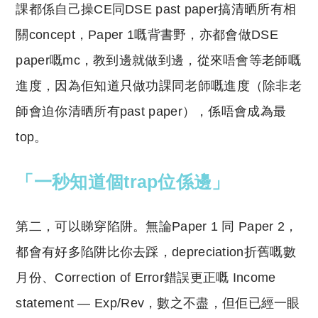
課都係自己操CE同DSE past paper搞清晒所有相
關concept，Paper 1
嘅
背書野，亦都會做DSE
paper
嘅
mc，教到邊就做到邊，從來唔會等老師
嘅
進度，因為佢知道只做功課同老師
嘅
進度（除非老
師會迫你清晒所有
past paper
），係唔會成為最
top。
「一秒知道個trap位係邊」
第二，可以睇穿陷阱。無論Paper 1 同 Paper 2，
都會有好多陷阱比你去踩，depreciation折舊
嘅
數
月份、Correction of Error錯誤更正
嘅
Income
statement — Exp/Rev，數之不盡，但佢已經一眼