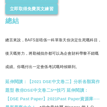
立即取得免費英文練習
總結
總言來說，BAFS並唔係一科單靠天份決定生死
嘅
科目，
後天
嘅
努力，將勤補拙亦都可以為企會財科帶黎不錯
嘅
成績。你
嘅
付出一定會係考試
嘅
時候睇到。
延伸閱讀：【2021 DSE中文卷二】分析各類寫作
題型 教你DSE中文卷二5**技巧
延伸閱讀：
【DSE Past Paper】2021Past Paper資源庫──