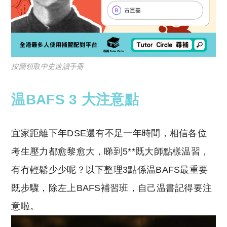
按圖領取中史速讀手冊
温BAFS 3 大注意點
宜家距離下年DSE還有不足一年時間，相信各位
考生壓力都愈黎愈大，睇到5**既大師點樣温習，
有冇輕鬆少少呢？以下整理3點係温BAFS最重要
既步驟，除左上BAFS補習班，自己温書記得要注
意啦。