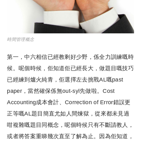
時間管理概念
第一，中六相信已經教剩好少野，係全力訓練嘅時
候。呢個時候，佢知道佢已經長大，
做題目嘅技巧
已經練到爐火純青
，佢選擇左去挑戰AL
嘅
past
paper，當然確保係無out-syl先做啦。Cost
Accounting成本會計、Correction of Error錯誤更
正等
嘅
AL題目簡直尤如人間煉獄，從來都未見過
咁複雜嘅題目同概念，呢個時候只有不斷請教人，
或者將答案重睇幾次直至了解為止。因為佢知道，